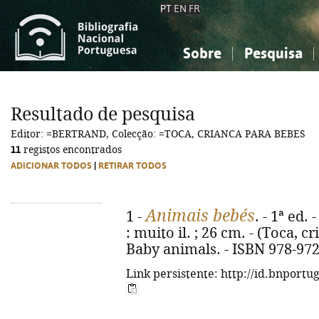
PT
EN
FR
Sobre
Pesquisa
Sobre a Bibliografia Nacional
Simples
Conhecimento, Informação...
Conhecimento, Informação...
Combinada
A
Resultado de pesquisa
Ciências sociais...
Ciências sociais...
Editor: =BERTRAND, Colecção: =TOCA, CRIANCA PARA BEBES
Arte, desporto...
Arte, desporto...
11
registos encontrados
ADICIONAR TODOS
|
RETIRAR TODOS
Animais bebés
1 -
. - 1ª ed. 
: muito il. ; 26 cm. - (Toca, cr
Baby animals. - ISBN 978-972
Link persistente: http://id.bnportu