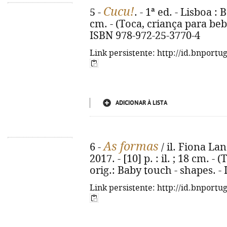
Cucu!
5 -
. - 1ª ed. - Lisboa : B
cm. - (Toca, criança para bebé
ISBN 978-972-25-3770-4
Link persistente: http://id.bnportu
ADICIONAR À LISTA
As formas
6 -
/ il. Fiona Land
2017. - [10] p. : il. ; 18 cm. -
orig.: Baby touch - shapes. -
Link persistente: http://id.bnportu