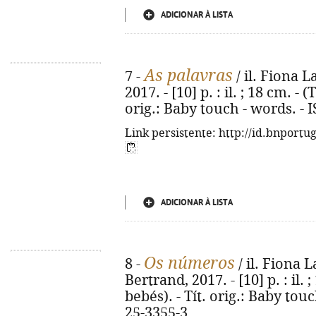
ADICIONAR À LISTA
As palavras
7 -
/ il. Fiona La
2017. - [10] p. : il. ; 18 cm. -
orig.: Baby touch - words. -
Link persistente: http://id.bnportu
ADICIONAR À LISTA
Os números
8 -
/ il. Fiona L
Bertrand, 2017. - [10] p. : il.
bebés). - Tít. orig.: Baby to
25-3355-3