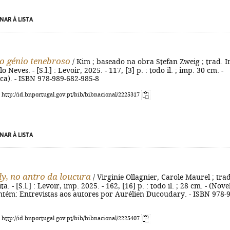
NAR À LISTA
o génio tenebroso
/ Kim ; baseado na obra Stefan Zweig ; trad. I
 Neves. - [S.l.] : Levoir, 2025. - 117, [3] p. : todo il. ; imp. 30 cm. -
ca). - ISBN 978-989-682-985-8
: http://id.bnportugal.gov.pt/bib/bibnacional/2225317
NAR À LISTA
Bly, no antro da loucura
/ Virginie Ollagnier, Carole Maurel ; trad
ta. - [S.l.] : Levoir, imp. 2025. - 162, [16] p. : todo il. ; 28 cm. - (Nove
ontém: Entrevistas aos autores por Aurélien Ducoudary. - ISBN 978-
: http://id.bnportugal.gov.pt/bib/bibnacional/2225407