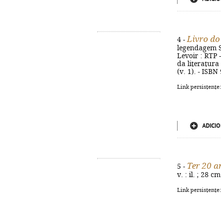
Livro do
4 -
legendagem Su
Levoir : RTP -
da literatur
(v. 1). - ISBN
Link persistente
ADICIO
Ter 20 a
5 -
v. : il. ; 28 
Link persistente