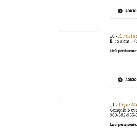
ADICIO
A resta
10 -
il. ; 28 cm. -
Link persistente
ADICIO
Pepe Mu
11 -
Gonçalo Neves,
989-682-965-0
Link persistente