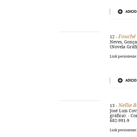
ADICIO
Fouché 
12 -
Neves, Gonçalo
(Novela Gráfi
Link persistente
ADICIO
Nellie 
13 -
José Luís Covi
gráfica). - C
682-991-9
Link persistente