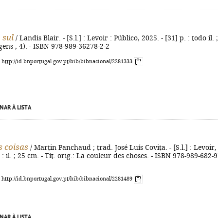
 sul
/ Landis Blair. - [S.l.] : Levoir : Público, 2025. - [31] p. : todo il. 
gens ; 4). - ISBN 978-989-36278-2-2
: http://id.bnportugal.gov.pt/bib/bibnacional/2281333
NAR À LISTA
s coisas
/ Martin Panchaud ; trad. José Luís Covita. - [S.l.] : Levoir,
 : il. ; 25 cm. - Tít. orig.: La couleur des choses. - ISBN 978-989-682-
: http://id.bnportugal.gov.pt/bib/bibnacional/2281489
NAR À LISTA