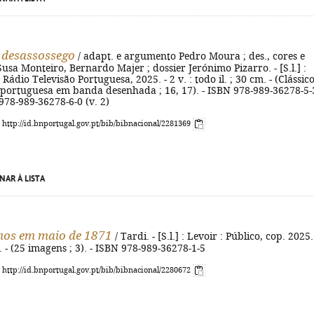
 desassossego
/ adapt. e argumento Pedro Moura ; des., cores e
sa Monteiro, Bernardo Majer ; dossier Jerónimo Pizarro. - [S.l.] :
 Rádio Televisão Portuguesa, 2025. - 2 v. : todo il. ; 30 cm. - (Clássic
a portuguesa em banda desenhada ; 16, 17). - ISBN 978-989-36278-5-
 978-989-36278-6-0 (v. 2)
: http://id.bnportugal.gov.pt/bib/bibnacional/2281369
NAR À LISTA
nos em maio de 1871
/ Tardi. - [S.l.] : Levoir : Público, cop. 2025.
cm. - (25 imagens ; 3). - ISBN 978-989-36278-1-5
: http://id.bnportugal.gov.pt/bib/bibnacional/2280672