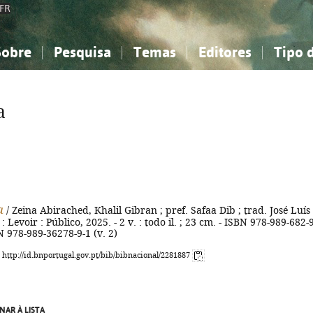
FR
Sobre
Pesquisa
Temas
Editores
Tipo 
obre a Bibliografia Nacional
imples
onhecimento, Informação...
onhecimento, Informação...
Combinada
A minha lista
Como utilizar
Filosofia, psicologia...
Filosofia, psicologia...
Perguntas frequente
a
iências sociais...
iências sociais...
Ciências exatas e naturais...
Ciências exatas e naturais...
rte, desporto...
rte, desporto...
Literatura, linguística...
Literatura, linguística...
a
/ Zeina Abirached, Khalil Gibran ; pref. Safaa Dib ; trad. José Luís
.] : Levoir : Público, 2025. - 2 v. : todo il. ; 23 cm. - ISBN 978-989-682-
BN 978-989-36278-9-1 (v. 2)
: http://id.bnportugal.gov.pt/bib/bibnacional/2281887
NAR À LISTA