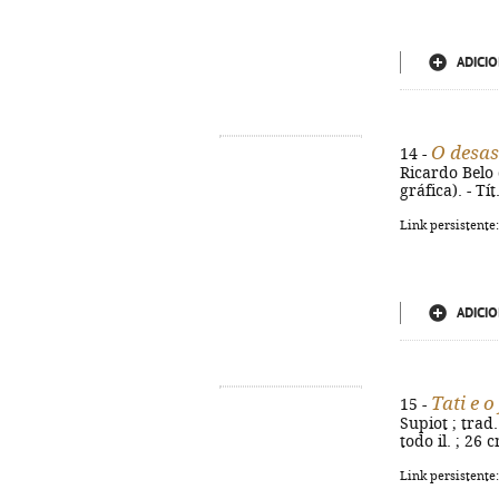
ADICIO
O desas
14 -
Ricardo Belo d
gráfica). - T
Link persistente
ADICIO
Tati e o
15 -
Supiot ; trad.
todo il. ; 26 
Link persistente