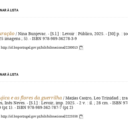
NAR À LISTA
uração
/ Nina Bunjevac. - [S.l.] : Levoir : Público, 2025. - [30] p. : t
 (25 imagens ; 5). - ISBN 978-989-36278-3-9
: http://id.bnportugal.gov.pt/bib/bibnacional/2280013
NAR À LISTA
jica e as flores da guerrilha
/ Matías Castro, Leo Trinidad ; tra
 Inês Neves. - [S.l.] : Levoir, imp. 2025. - 2 v. : il. ; 28 cm. - ISBN 97
 (pt 1). - ISBN 978-989-362-787-7 (pt 2)
: http://id.bnportugal.gov.pt/bib/bibnacional/2225558