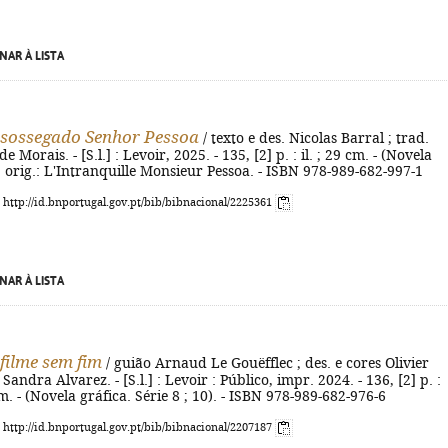
NAR À LISTA
sossegado Senhor Pessoa
/ texto e des. Nicolas Barral ; trad.
e Morais. - [S.l.] : Levoir, 2025. - 135, [2] p. : il. ; 29 cm. - (Novela
ít. orig.: L'Intranquille Monsieur Pessoa. - ISBN 978-989-682-997-1
: http://id.bnportugal.gov.pt/bib/bibnacional/2225361
NAR À LISTA
 filme sem fim
/ guião Arnaud Le Gouëfflec ; des. e cores Olivier
 Sandra Alvarez. - [S.l.] : Levoir : Público, impr. 2024. - 136, [2] p. :
cm. - (Novela gráfica. Série 8 ; 10). - ISBN 978-989-682-976-6
: http://id.bnportugal.gov.pt/bib/bibnacional/2207187