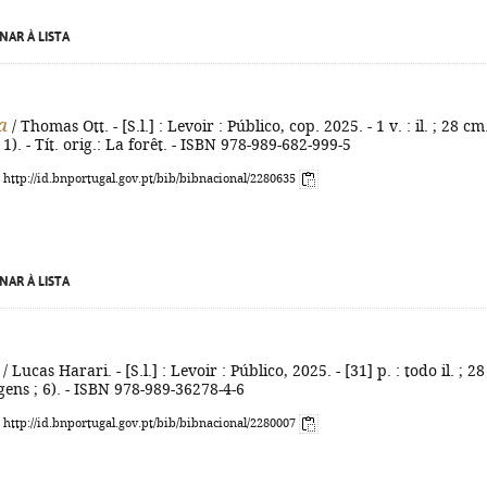
NAR À LISTA
a
/ Thomas Ott. - [S.l.] : Levoir : Público, cop. 2025. - 1 v. : il. ; 28 cm.
1). - Tít. orig.: La forêt. - ISBN 978-989-682-999-5
: http://id.bnportugal.gov.pt/bib/bibnacional/2280635
NAR À LISTA
/ Lucas Harari. - [S.l.] : Levoir : Público, 2025. - [31] p. : todo il. ; 28
gens ; 6). - ISBN 978-989-36278-4-6
: http://id.bnportugal.gov.pt/bib/bibnacional/2280007