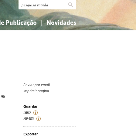
de Publicação
Novidades
s
Religião...
Religião...
Ciências aplicadas...
Ciências aplicadas...
História, geografia, biografias...
História, geografia, biografias...
Enviar por email
Imprimir página
995-
Guardar
ISBD
NP405
Exportar