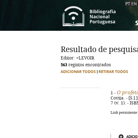
PT
EN
S
S
C
C
Resultado de pesquis
C
C
Editor: =LEVOIR
A
A
563
registos encontrados
ADICIONAR TODOS
|
RETIRAR TODOS
O profet
1 -
Covita. - [S.l
7 (v. 1). - IS
Link persistente
ADICIO