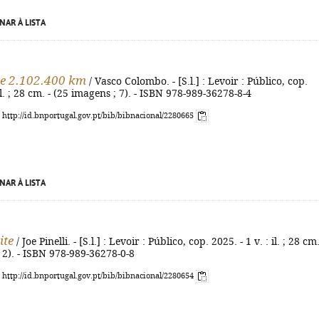
NAR À LISTA
de 2.102.400 km
/ Vasco Colombo. - [S.l.] : Levoir : Público, cop.
 il. ; 28 cm. - (25 imagens ; 7). - ISBN 978-989-36278-8-4
: http://id.bnportugal.gov.pt/bib/bibnacional/2280665
NAR À LISTA
ite
/ Joe Pinelli. - [S.l.] : Levoir : Público, cop. 2025. - 1 v. : il. ; 28 cm.
 2). - ISBN 978-989-36278-0-8
: http://id.bnportugal.gov.pt/bib/bibnacional/2280654