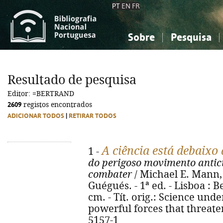
PT
EN
FR
Sobre
Pesquisa
Sobre a Bibliografia Nacional
Simples
Conhecimento, Informação...
Conhecimento, Informação...
Combinada
A
Resultado de pesquisa
Ciências sociais...
Ciências sociais...
Editor: =BERTRAND
Arte, desporto...
Arte, desporto...
2609
registos encontrados
ADICIONAR TODOS
|
RETIRAR TODOS
A ciência está debaixo 
1 -
do perigoso movimento antic
combater
/ Michael E. Mann, 
Guégués. - 1ª ed. - Lisboa : Be
cm. - Tít. orig.: Science unde
powerful forces that threate
5157-1