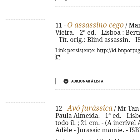
O assassino cego
11 -
/ Mar
Vieira. - 2ª ed. - Lisboa : Bert
- Tít. orig.: Blind assassin. 
Link persistente: http://id.bnportu
ADICIONAR À LISTA
Avó jurássica
12 -
/ Mr Tan 
Paula Almeida. - 1ª ed. - Lisbo
todo il. ; 21 cm. - (A incrível 
Adèle - Jurassic mamie. - IS