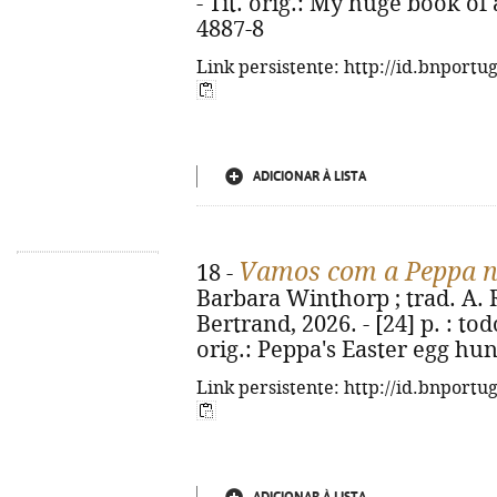
- Tít. orig.: My huge book of
4887-8
Link persistente: http://id.bnportu
ADICIONAR À LISTA
Vamos com a Peppa n
18 -
Barbara Winthorp ; trad. A. R.
Bertrand, 2026. - [24] p. : todo
orig.: Peppa's Easter egg hun
Link persistente: http://id.bnportu