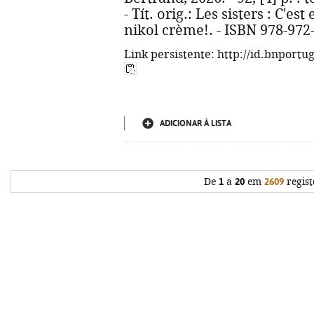
- Tít. orig.: Les sisters : C'e
nikol crème!. - ISBN 978-972
Link persistente: http://id.bnportu
ADICIONAR À LISTA
De
1
a
20
em
2609
regist