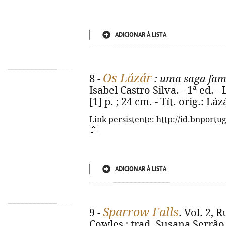
ADICIONAR À LISTA
Os Lázár
8 -
: uma saga fam
Isabel Castro Silva. - 1ª ed. -
[1] p. ; 24 cm. - Tít. orig.: L
Link persistente: http://id.bnportu
ADICIONAR À LISTA
Sparrow Falls
9 -
. Vol. 2, 
Cowles ; trad. Susana Serrão. 