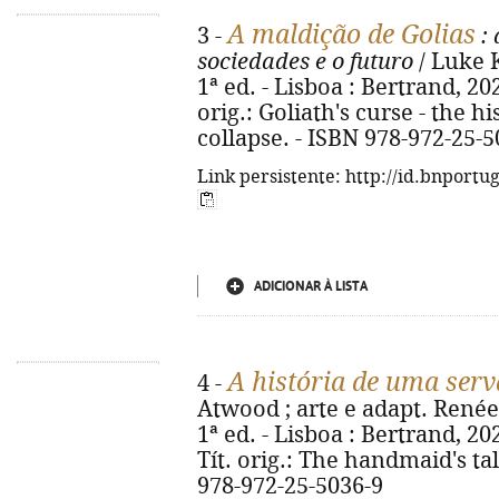
A maldição de Golias
3 -
: 
sociedades e o futuro
/ Luke K
1ª ed. - Lisboa : Bertrand, 2026.
orig.: Goliath's curse - the h
collapse. - ISBN 978-972-25-5
Link persistente: http://id.bnportu
ADICIONAR À LISTA
A história de uma serv
4 -
Atwood ; arte e adapt. Renée
1ª ed. - Lisboa : Bertrand, 2026
Tít. orig.: The handmaid's ta
978-972-25-5036-9