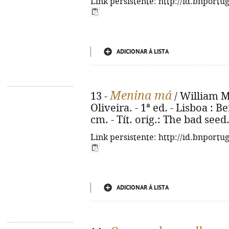
Link persistente: http://id.bnportu
ADICIONAR À LISTA
Menina má
13 -
/ William M
Oliveira. - 1ª ed. - Lisboa : Be
cm. - Tít. orig.: The bad see
Link persistente: http://id.bnportu
ADICIONAR À LISTA