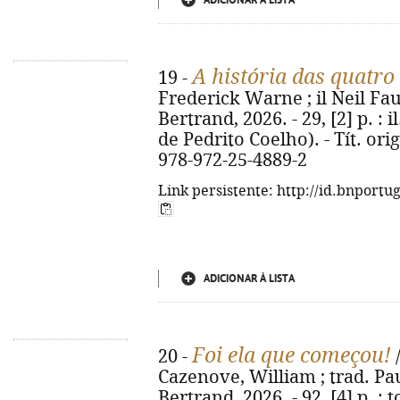
ADICIONAR À LISTA
A história das quatro
19 -
Frederick Warne ; il Neil Faulk
Bertrand, 2026. - 29, [2] p. : 
de Pedrito Coelho). - Tít. orig
978-972-25-4889-2
Link persistente: http://id.bnportu
ADICIONAR À LISTA
Foi ela que começou!
20 -
/
Cazenove, William ; trad. Pau
Bertrand, 2026. - 92, [4] p. : to