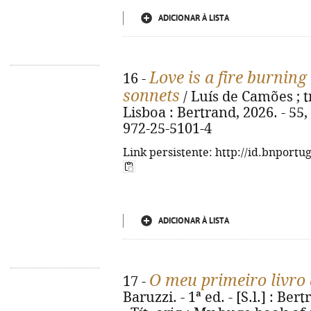
ADICIONAR À LISTA
Love is a fire burning 
16 -
sonnets
/ Luís de Camões ; tr
Lisboa : Bertrand, 2026. - 55, [
972-25-5101-4
Link persistente: http://id.bnportu
ADICIONAR À LISTA
O meu primeiro livro
17 -
Baruzzi. - 1ª ed. - [S.l.] : Bert