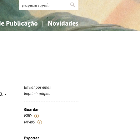
de Publicação
Novidades
s
Religião...
Religião...
Ciências aplicadas...
Ciências aplicadas...
História, geografia, biografias...
História, geografia, biografias...
Enviar por email
3. -
Imprimir página
Guardar
ISBD
NP405
Exportar