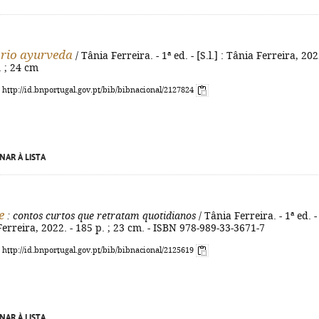
rio ayurveda
/ Tânia Ferreira. - 1ª ed. - [S.l.] : Tânia Ferreira, 202
l. ; 24 cm
: http://id.bnportugal.gov.pt/bib/bibnacional/2127824
NAR À LISTA
e
: contos curtos que retratam quotidianos
/ Tânia Ferreira. - 1ª ed. -
 Ferreira, 2022. - 185 p. ; 23 cm. - ISBN 978-989-33-3671-7
: http://id.bnportugal.gov.pt/bib/bibnacional/2125619
NAR À LISTA