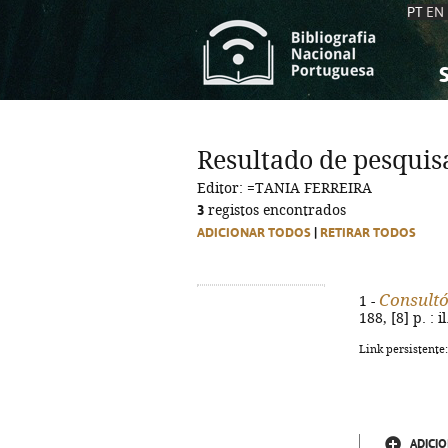
PT
EN
S
S
C
C
Resultado de pesquis
C
C
Editor: =TANIA FERREIRA
A
A
3
registos encontrados
ADICIONAR TODOS
|
RETIRAR TODOS
Consultó
1 -
188, [8] p. : i
Link persistente
ADICIO