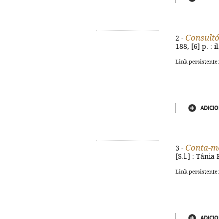
Consultó
2 -
188, [6] p. : i
Link persistente
ADICIO
Conta-m
3 -
[S.l.] : Tânia
Link persistente
ADICIO