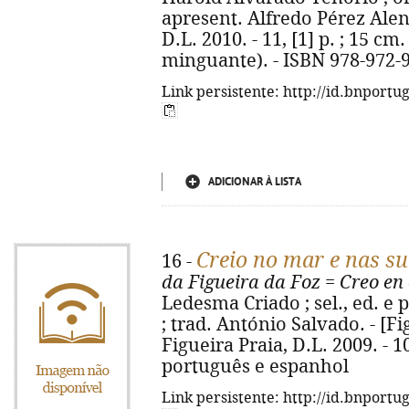
apresent. Alfredo Pérez Alenc
D.L. 2010. - 11, [1] p. ; 15 c
minguante). - ISBN 978-972-9
Link persistente: http://id.bnportu
ADICIONAR À LISTA
Creio no mar e nas s
16 -
da Figueira da Foz
=
Creo en 
Ledesma Criado ; sel., ed. e
; trad. António Salvado. - [F
Figueira Praia, D.L. 2009. - 1
português e espanhol
Link persistente: http://id.bnportu