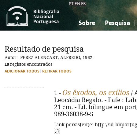
PT
EN
FR
Sobre
Pesquisa
Sobre a Bibliografia Nacional
Simples
Conhecimento, Informação...
Conhecimento, Informação...
Combinada
A
Resultado de pesquisa
Ciências sociais...
Ciências sociais...
Autor:=PEREZ ALENCART, ALFREDO, 1962-
Arte, desporto...
Arte, desporto...
18
registos encontrados
ADICIONAR TODOS
|
RETIRAR TODOS
Os êxodos, os exílios
1 -
/ 
Leocádia Regalo. - Fafe : Labir
21 cm. - Ed. bilingue em por
989-36038-9-5
Link persistente: http://id.bnportu