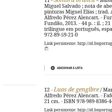
Sombra branca
11 -
=
Blan
Miguel Salvado ; nota de abe
pinturas Miguel Elías ; trad
Alfredo Pérez Alencart. - F
Fundão, 2013. - 44 p. : il. ; 2
trilingue em português, espa
972-89-59-21-0
Link persistente: http://id.bnportu
ADICIONAR À LISTA
Luas de gengibre
12 -
/ Mar
Alfredo Pérez Alencart. - Fafe 
21 cm. - ISBN 978-989-8386-4
Link persistente: http://id.bnportu