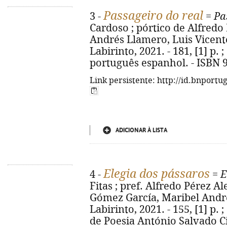
Passageiro do real
3 -
=
Pa
Cardoso ; pórtico de Alfredo 
Andrés Llamero, Luis Vicente 
Labirinto, 2021. - 181, [1] p. 
português espanhol. - ISBN 
Link persistente: http://id.bnportu
ADICIONAR À LISTA
Elegia dos pássaros
4 -
=
E
Fitas ; pref. Alfredo Pérez Al
Gómez García, Maribel Andrés
Labirinto, 2021. - 155, [1] p.
de Poesia António Salvado Ci