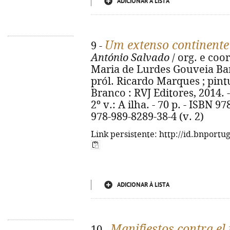
ADICIONAR À LISTA
Um extenso continente
9 -
António Salvado
/ org. e coo
Maria de Lurdes Gouveia Bara
pról. Ricardo Marques ; pintu
Branco : RVJ Editores, 2014. - 2
2º v.: A ilha. - 70 p. - ISBN 9
978-989-8289-38-4 (v. 2)
Link persistente: http://id.bnportu
ADICIONAR À LISTA
Manifiestos contra el
10 -