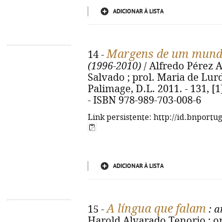
ADICIONAR À LISTA
Margens de um mundo
14 -
(1996-2010)
/ Alfredo Pérez A
Salvado ; prol. Maria de Lur
Palimage, D.L. 2011. - 131, [1
- ISBN 978-989-703-008-6
Link persistente: http://id.bnportu
ADICIONAR À LISTA
A língua que falam
15 -
: a
Harold Alvarado Tenorio ; or