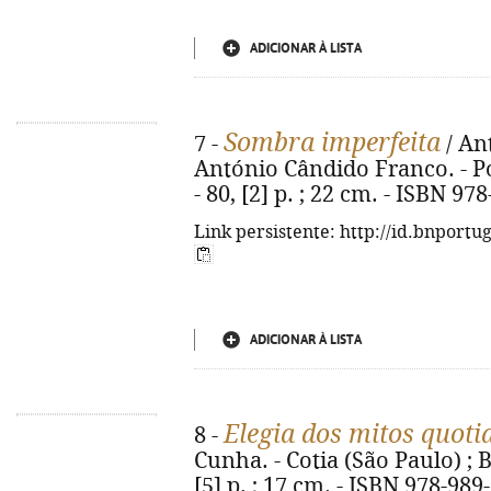
ADICIONAR À LISTA
Sombra imperfeita
7 -
/ An
António Cândido Franco. - Po
- 80, [2] p. ; 22 cm. - ISBN 97
Link persistente: http://id.bnportu
ADICIONAR À LISTA
Elegia dos mitos quoti
8 -
Cunha. - Cotia (São Paulo) ; B
[5] p. ; 17 cm. - ISBN 978-989