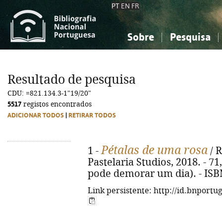
PT
EN
FR
Sobre
Pesquisa
Sobre a Bibliografia Nacional
Simples
Conhecimento, Informação...
Conhecimento, Informação...
Combinada
A
Resultado de pesquisa
Ciências sociais...
Ciências sociais...
CDU: =821.134.3-1"19/20"
Arte, desporto...
Arte, desporto...
5517
registos encontrados
ADICIONAR TODOS
|
RETIRAR TODOS
Pétalas de uma rosa
1 -
/ R
Pastelaria Studios, 2018. - 71, 
pode demorar um dia). - ISB
Link persistente: http://id.bnportu