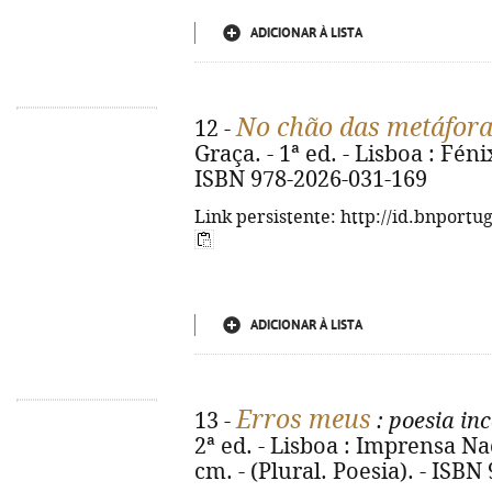
ADICIONAR À LISTA
No chão das metáfor
12 -
Graça. - 1ª ed. - Lisboa : Fénix,
ISBN 978-2026-031-169
Link persistente: http://id.bnportu
ADICIONAR À LISTA
Erros meus
13 -
: poesia in
2ª ed. - Lisboa : Imprensa Naci
cm. - (Plural. Poesia). - ISB