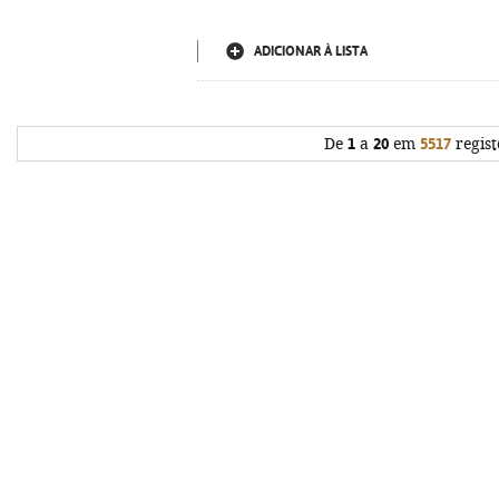
ADICIONAR À LISTA
De
1
a
20
em
5517
regist