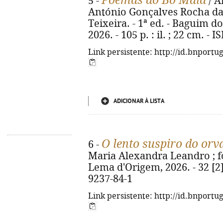
Poemas do Bô Maia
5 -
/ A
António Gonçalves Rocha da
Teixeira. - 1ª ed. - Baguim 
2026. - 105 p. : il. ; 22 cm. -
Link persistente: http://id.bnportu
ADICIONAR À LISTA
O lento suspiro do orv
6 -
Maria Alexandra Leandro ; fot
Lema d'Origem, 2026. - 32 [2] 
9237-84-1
Link persistente: http://id.bnportu