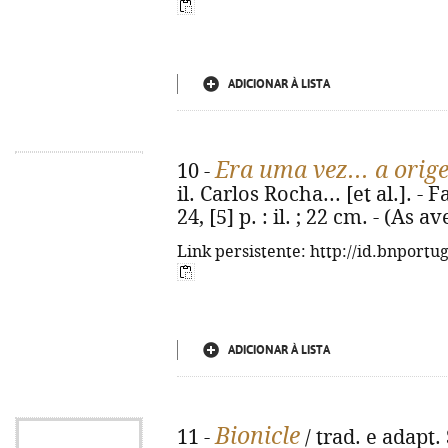
ADICIONAR À LISTA
Era uma vez... a orig
10 -
il. Carlos Rocha... [et al.]. -
24, [5] p. : il. ; 22 cm. - (As
Link persistente: http://id.bnportu
ADICIONAR À LISTA
Bionicle
11 -
/ trad. e adapt. 