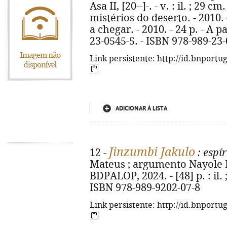
Asa II, [20--]-. - v. : il. ; 29 cm
mistérios do deserto. - 2010. 
a chegar. - 2010. - 24 p. - A p
23-0545-5. - ISBN 978-989-23
Link persistente: http://id.bnportu
ADICIONAR À LISTA
Jinzumbi Jakulo
12 -
: espír
Mateus ; argumento Nayole Mat
BDPALOP, 2024. - [48] p. : il.
ISBN 978-989-9202-07-8
Link persistente: http://id.bnportu