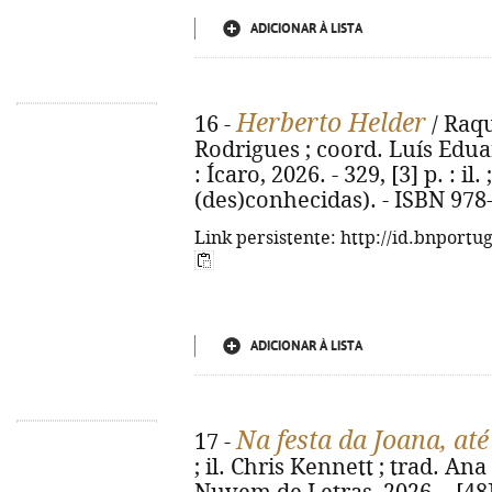
ADICIONAR À LISTA
Herberto Helder
16 -
/ Raqu
Rodrigues ; coord. Luís Eduar
: Ícaro, 2026. - 329, [3] p. : il.
(des)conhecidas). - ISBN 978
Link persistente: http://id.bnportu
ADICIONAR À LISTA
Na festa da Joana, at
17 -
; il. Chris Kennett ; trad. Ana