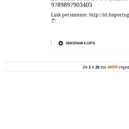
9789897903403
Link persistente: http://id.bnportu
ADICIONAR À LISTA
De
1
a
20
em
48059
regis