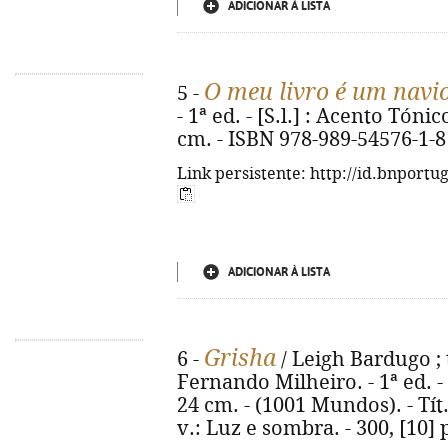
ADICIONAR À LISTA
O meu livro é um navi
5 -
- 1ª ed. - [S.l.] : Acento Tónico
cm. - ISBN 978-989-54576-1-8
Link persistente: http://id.bnportu
ADICIONAR À LISTA
Grisha
6 -
/ Leigh Bardugo ; 
Fernando Milheiro. - 1ª ed. - Al
24 cm. - (1001 Mundos). - Tít
v.: Luz e sombra. - 300, [10]