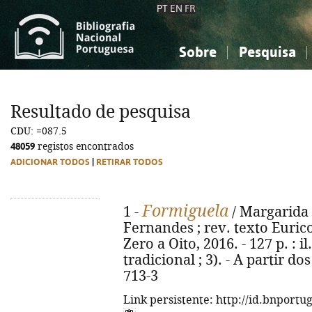
PT
EN
FR
Sobre
Pesquisa
Sobre a Bibliografia Nacional
Simples
Conhecimento, Informação...
Conhecimento, Informação...
Combinada
A
Resultado de pesquisa
Ciências sociais...
Ciências sociais...
CDU: =087.5
Arte, desporto...
Arte, desporto...
48059
registos encontrados
ADICIONAR TODOS
|
RETIRAR TODOS
Formiguela
1 -
/ Margarida F
Fernandes ; rev. texto Eurico
Zero a Oito, 2016. - 127 p. : i
tradicional ; 3). - A partir d
713-3
Link persistente: http://id.bnportu