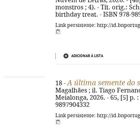
Nuvem de Letras, 2026. - [48] p
monstros ; 4). - Tít. orig.: S
birthday treat. - ISBN 978-98
Link persistente: http://id.bnportu
ADICIONAR À LISTA
A última semente do 
18 -
Magalhães ; il. Tiago Fernand
Meialonga, 2026. - 65, [5] p. : 
9897904332
Link persistente: http://id.bnportu