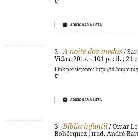
ADICIONAR À LISTA
A noite dos medos
2 -
/ Sant
Vidas, 2017. - 101 p. : il. ; 21
Link persistente: http://id.bnportu
ADICIONAR À LISTA
Bíblia infantil
3 -
/ Ómar Leó
Bohórquez ; trad. André Barre