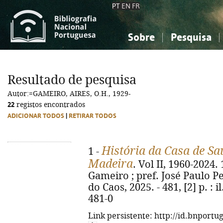
PT
EN
FR
Sobre
Pesquisa
Sobre a Bibliografia Nacional
Simples
Conhecimento, Informação...
Conhecimento, Informação...
Combinada
A
Resultado de pesquisa
Ciências sociais...
Ciências sociais...
Autor:=GAMEIRO, AIRES, O.H., 1929-
Arte, desporto...
Arte, desporto...
22
registos encontrados
ADICIONAR TODOS
|
RETIRAR TODOS
História da Casa de Sa
1 -
Madeira
. Vol II, 1960-2024.
Gameiro ; pref. José Paulo Per
do Caos, 2025. - 481, [2] p. : 
481-0
Link persistente: http://id.bnportu