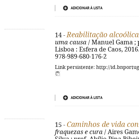
ADICIONAR À LISTA
Reabilitação alcoólic
14 -
uma causa
/ Manuel Gama ; pr
Lisboa : Esfera de Caos, 2016. -
978-989-680-176-2
Link persistente: http://id.bnportu
ADICIONAR À LISTA
Caminhos de vida co
15 -
fraquezas e cura
/ Aires Game