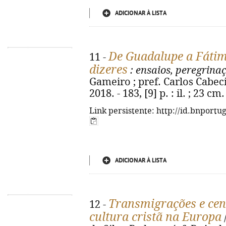
ADICIONAR À LISTA
De Guadalupe a Fátim
11 -
dizeres
: ensaios, peregrina
Gameiro ; pref. Carlos Cabec
2018. - 183, [9] p. : il. ; 23 
Link persistente: http://id.bnportu
ADICIONAR À LISTA
Transmigrações e cená
12 -
cultura cristã na Europa