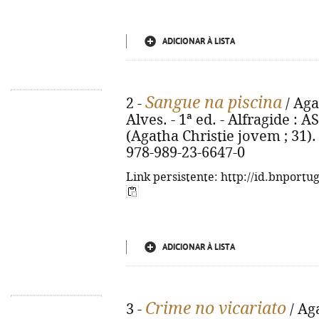
ADICIONAR À LISTA
Sangue na piscina
2 -
/ Aga
Alves. - 1ª ed. - Alfragide : AS
(Agatha Christie jovem ; 31). 
978-989-23-6647-0
Link persistente: http://id.bnportu
ADICIONAR À LISTA
Crime no vicariato
3 -
/ Aga