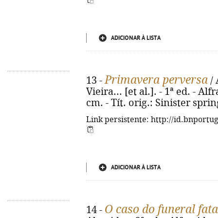
ADICIONAR À LISTA
Primavera perversa
13 -
/ 
Vieira... [et al.]. - 1ª ed. - Al
cm. - Tít. orig.: Sinister spr
Link persistente: http://id.bnportu
ADICIONAR À LISTA
O caso do funeral fata
14 -