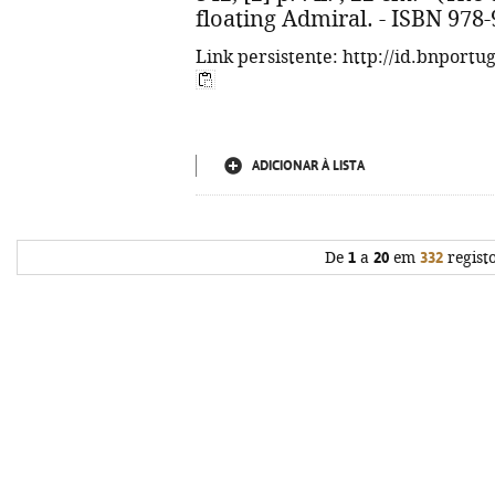
floating Admiral. - ISBN 978
Link persistente: http://id.bnportu
ADICIONAR À LISTA
De
1
a
20
em
332
regist