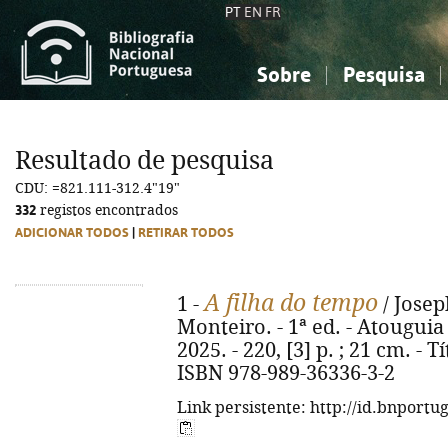
PT
EN
FR
Sobre
Pesquisa
Sobre a Bibliografia Nacional
Simples
Conhecimento, Informação...
Conhecimento, Informação...
Combinada
A
Resultado de pesquisa
Ciências sociais...
Ciências sociais...
CDU: =821.111-312.4"19"
Arte, desporto...
Arte, desporto...
332
registos encontrados
ADICIONAR TODOS
|
RETIRAR TODOS
A filha do tempo
1 -
/ Josep
Monteiro. - 1ª ed. - Atougui
2025. - 220, [3] p. ; 21 cm. - T
ISBN 978-989-36336-3-2
Link persistente: http://id.bnportu