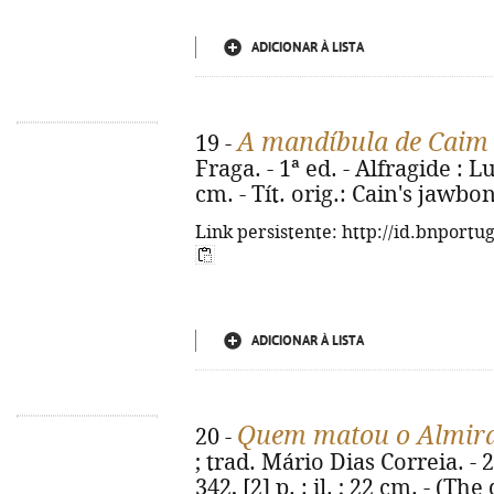
ADICIONAR À LISTA
A mandíbula de Caim
19 -
Fraga. - 1ª ed. - Alfragide : Lu
cm. - Tít. orig.: Cain's jawb
Link persistente: http://id.bnportu
ADICIONAR À LISTA
Quem matou o Almir
20 -
; trad. Mário Dias Correia. - 2
342, [2] p. : il. ; 22 cm. - (The