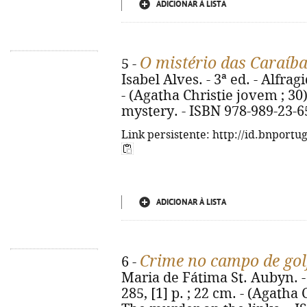
ADICIONAR À LISTA
O mistério das Caraíb
5 -
Isabel Alves. - 3ª ed. - Alfrag
- (Agatha Christie jovem ; 30)
mystery. - ISBN 978-989-23-6
Link persistente: http://id.bnportu
ADICIONAR À LISTA
Crime no campo de gol
6 -
Maria de Fátima St. Aubyn. - 1
285, [1] p. ; 22 cm. - (Agatha C