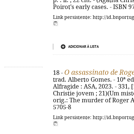
p. : il. ; 22 cm. - (Agatha Chris
Poirot's early cases. - ISBN 
Link persistente: http://id.bnportu
ADICIONAR À LISTA
O assassinato de Rog
18 -
trad. Alberto Gomes. - 10ª ed
Alfragide : ASA, 2023. - 331, [1
Christie jovem ; 21)(Um misté
orig.: The murder of Roger A
5705-8
Link persistente: http://id.bnportu