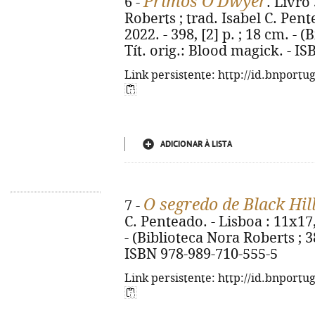
Primos O'Dwyer
6 -
. Livro
Roberts ; trad. Isabel C. Pent
2022. - 398, [2] p. ; 18 cm. - (
Tít. orig.: Blood magick. - I
Link persistente: http://id.bnportu
ADICIONAR À LISTA
O segredo de Black Hil
7 -
C. Penteado. - Lisboa : 11x17,
- (Biblioteca Nora Roberts ; 38)
ISBN 978-989-710-555-5
Link persistente: http://id.bnportu