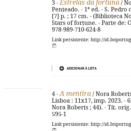
Estrelas da fortuna
3 -
/ No
Penteado. - 1ª ed. - S. Pedro d
[7] p. ; 17 cm. - (Biblioteca No
Stars of fortune. - Parte de: 
978-989-710-624-8
Link persistente: http://id.bnportu
ADICIONAR À LISTA
A mentira
4 -
/ Nora Roberts 
Lisboa : 11x17, imp. 2023. - 62
Nora Roberts ; 44). - Tít. orig
595-1
Link persistente: http://id.bnportu