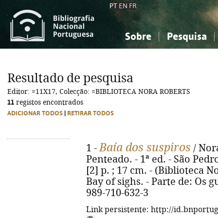
PT
EN
FR
Sobre
Pesquisa
Sobre a Bibliografia Nacional
Simples
Conhecimento, Informação...
Conhecimento, Informação...
Combinada
A
Resultado de pesquisa
Ciências sociais...
Ciências sociais...
Editor: =11X17, Colecção: =BIBLIOTECA NORA ROBERTS
Arte, desporto...
Arte, desporto...
11
registos encontrados
ADICIONAR TODOS
|
RETIRAR TODOS
Baía dos suspiros
1 -
/ Nora
Penteado. - 1ª ed. - São Pedro
[2] p. ; 17 cm. - (Biblioteca No
Bay of sighs. - Parte de: Os g
989-710-632-3
Link persistente: http://id.bnportu