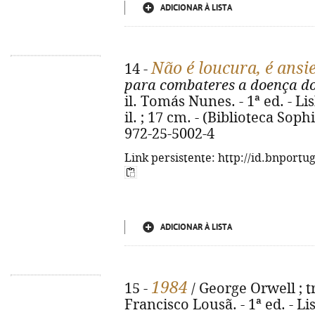
ADICIONAR À LISTA
Não é loucura, é ansi
14 -
para combateres a doença do
il. Tomás Nunes. - 1ª ed. - Lis
il. ; 17 cm. - (Biblioteca Sop
972-25-5002-4
Link persistente: http://id.bnportu
ADICIONAR À LISTA
1984
15 -
/ George Orwell ; tr
Francisco Lousã. - 1ª ed. - Lis