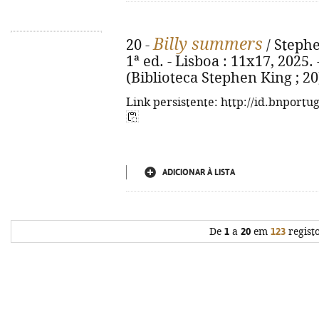
Billy summers
20 -
/ Stephe
1ª ed. - Lisboa : 11x17, 2025. -
(Biblioteca Stephen King ; 20
Link persistente: http://id.bnportu
ADICIONAR À LISTA
De
1
a
20
em
123
regist