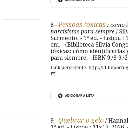
ADICIONAR À LISTA
Pessoas tóxicas
8 -
: como i
narcisistas para sempre
/ Sil
Sarmento. - 1ª ed. - Lisboa : 1
cm. - (Biblioteca Silvia Congos
tóxicas: cómo identificarlas y
para siempre. - ISBN 978-972
Link persistente: http://id.bnportu
ADICIONAR À LISTA
Quebrar o gelo
9 -
/ Hannah
1ª ed. - Lisboa : 11x17, 2026. -