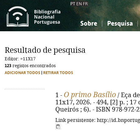
PT
EN
FR
Sobre
Pesquisa
Sobre a Bibliografia Nacional
Simples
Conhecimento, Informação...
Conhecimento, Informação...
Combinada
A
Resultado de pesquisa
Ciências sociais...
Ciências sociais...
Editor: =11X17
Arte, desporto...
Arte, desporto...
123
registos encontrados
ADICIONAR TODOS
|
RETIRAR TODOS
O primo Basílio
1 -
/ Eça de
11x17, 2026. - 494, [2] p. ; 17
Queirós ; 6). - ISBN 978-972-
Link persistente: http://id.bnportu