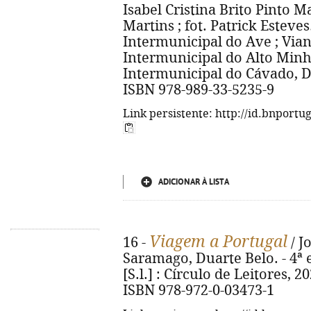
Isabel Cristina Brito Pinto M
Martins ; fot. Patrick Estev
Intermunicipal do Ave ; Via
Intermunicipal do Alto Minh
Intermunicipal do Cávado, D.L.
ISBN 978-989-33-5235-9
Link persistente: http://id.bnportu
ADICIONAR À LISTA
Viagem a Portugal
16 -
/ J
Saramago, Duarte Belo. - 4ª ed
[S.l.] : Círculo de Leitores, 2023
ISBN 978-972-0-03473-1