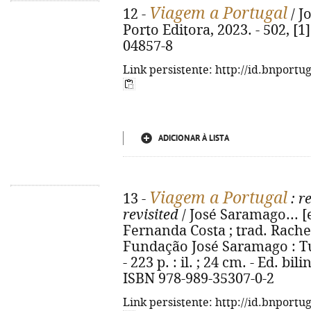
Viagem a Portugal
12 -
/ J
Porto Editora, 2023. - 502, [1]
04857-8
Link persistente: http://id.bnportu
ADICIONAR À LISTA
Viagem a Portugal
13 -
: r
revisited
/ José Saramago... [et
Fernanda Costa ; trad. Rachel
Fundação José Saramago : Tu
- 223 p. : il. ; 24 cm. - Ed. b
ISBN 978-989-35307-0-2
Link persistente: http://id.bnportu