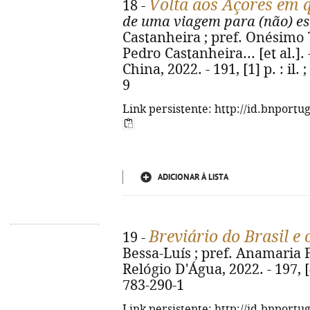
Volta aos Açores em 
18 -
de uma viagem para (não) e
Castanheira ; pref. Onésimo 
Pedro Castanheira... [et al.]. 
China, 2022. - 191, [1] p. : il
9
Link persistente: http://id.bnportu
ADICIONAR À LISTA
Breviário do Brasil e 
19 -
Bessa-Luís ; pref. Anamaria Fil
Relógio D'Água, 2022. - 197, [
783-290-1
Link persistente: http://id.bnportu