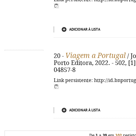
ADICIONAR À LISTA
Viagem a Portugal
20 -
/ J
Porto Editora, 2022. - 502, [1]
04857-8
Link persistente: http://id.bnportu
ADICIONAR À LISTA
De
1
a
20
em
102
regist