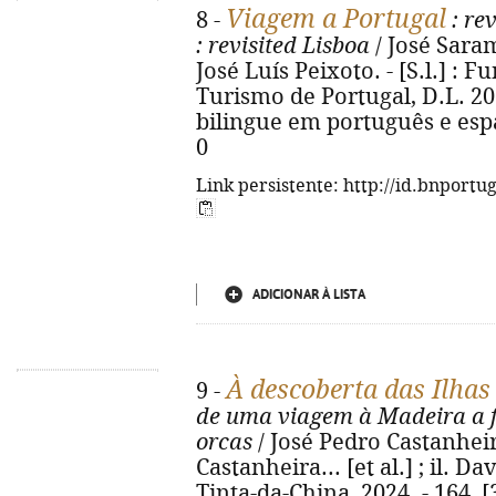
Viagem a Portugal
8 -
: rev
: revisited Lisboa
/ José Saram
José Luís Peixoto. - [S.l.] :
Turismo de Portugal, D.L. 2024.
bilingue em português e esp
0
Link persistente: http://id.bnportu
ADICIONAR À LISTA
À descoberta das Ilhas
9 -
de uma viagem à Madeira a f
orcas
/ José Pedro Castanheir
Castanheira... [et al.] ; il. Dav
Tinta-da-China, 2024. - 164, [3]