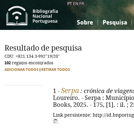
PT
EN
FR
Sobre
Pesquisa
Sobre a Bibliografia Nacional
Simples
Conhecimento, Informação...
Conhecimento, Informação...
Combinada
A
Resultado de pesquisa
Ciências sociais...
Ciências sociais...
CDU: =821.134.3-992"19/20"
Arte, desporto...
Arte, desporto...
102
registos encontrados
ADICIONAR TODOS
|
RETIRAR TODOS
Serpa
1 -
: crónica de viagen
Loureiro. - Serpa : Município 
Books, 2025. - 175, [1]. : il. 
Link persistente: http://id.bnportu