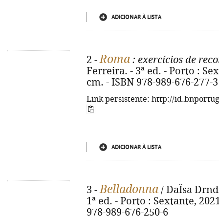
ADICIONAR À LISTA
Roma
2 -
: exercícios de re
Ferreira. - 3ª ed. - Porto : Sext
cm. - ISBN 978-989-676-277-3
Link persistente: http://id.bnportu
ADICIONAR À LISTA
Belladonna
3 -
/ DaÏsa Drndi
1ª ed. - Porto : Sextante, 2021.
978-989-676-250-6