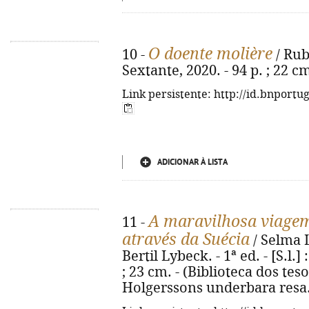
O doente molière
10 -
/ Rub
Sextante, 2020. - 94 p. ; 22 
Link persistente: http://id.bnportu
ADICIONAR À LISTA
A maravilhosa viagem
11 -
através da Suécia
/ Selma La
Bertil Lybeck. - 1ª ed. - [S.l.] 
; 23 cm. - (Biblioteca dos tesou
Holgerssons underbara resa.