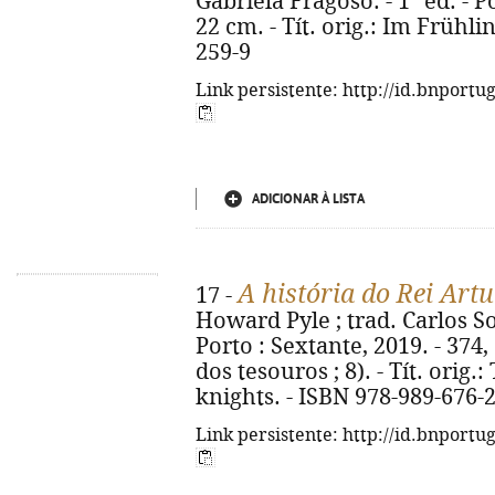
Gabriela Fragoso. - 1ª ed. - Po
22 cm. - Tít. orig.: Im Frühli
259-9
Link persistente: http://id.bnportu
ADICIONAR À LISTA
A história do Rei Artu
17 -
Howard Pyle ; trad. Carlos So
Porto : Sextante, 2019. - 374, [
dos tesouros ; 8). - Tít. orig.
knights. - ISBN 978-989-676-
Link persistente: http://id.bnportu