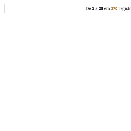
De
1
a
20
em
270
regist