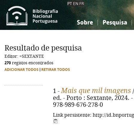
PT
EN
FR
Sobre
Pesquisa
Sobre a Bibliografia Nacional
Simples
Conhecimento, Informação...
Conhecimento, Informação...
Combinada
A
Resultado de pesquisa
Ciências sociais...
Ciências sociais...
Editor: =SEXTANTE
Arte, desporto...
Arte, desporto...
270
registos encontrados
ADICIONAR TODOS
|
RETIRAR TODOS
Mais que mil imagens
1 -
/
ed. - Porto : Sextante, 2024. - 
978-989-676-278-0
Link persistente: http://id.bnportu