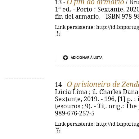
O fim do armário
13 -
/ Bru
1ª ed. - Porto : Sextante, 2020.
fin del armario. - ISBN 978-9
Link persistente: http://id.bnportu
ADICIONAR À LISTA
O prisioneiro de Zend
14 -
Lúcia Lima ; il. Charles Dana 
Sextante, 2019. - 196, [1] p. : 
tesouros ; 9). - Tít. orig.: Th
989-676-257-5
Link persistente: http://id.bnportu