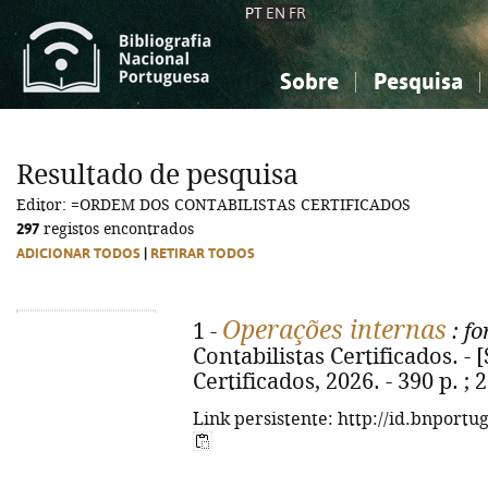
PT
EN
FR
Sobre
Pesquisa
Sobre a Bibliografia Nacional
Simples
Conhecimento, Informação...
Conhecimento, Informação...
Combinada
A
Resultado de pesquisa
Ciências sociais...
Ciências sociais...
Editor: =ORDEM DOS CONTABILISTAS CERTIFICADOS
Arte, desporto...
Arte, desporto...
297
registos encontrados
ADICIONAR TODOS
|
RETIRAR TODOS
Operações internas
1 -
: f
Contabilistas Certificados. - 
Certificados, 2026. - 390 p. ;
Link persistente: http://id.bnportu