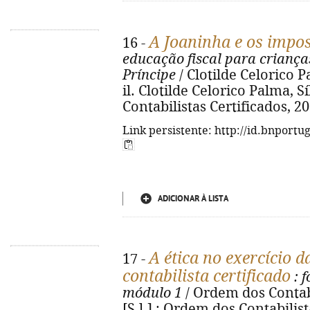
A Joaninha e os impo
16 -
educação fiscal para criança
Príncipe
/ Clotilde Celorico P
il. Clotilde Celorico Palma, Sí
Contabilistas Certificados, 2025
Link persistente: http://id.bnportu
ADICIONAR À LISTA
A ética no exercício d
17 -
contabilista certificado
: 
módulo 1
/ Ordem dos Contabil
[S.l.] : Ordem dos Contabilista