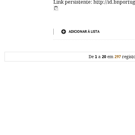
Link persistente: http://id.bnportu
ADICIONAR À LISTA
De
1
a
20
em
297
regist