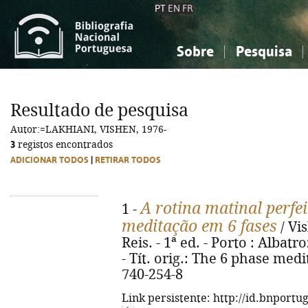
PT
EN
FR
Sobre
Pesquisa
Sobre a Bibliografia Nacional
Simples
Conhecimento, Informação...
Conhecimento, Informação...
Combinada
A
Resultado de pesquisa
Ciências sociais...
Ciências sociais...
Autor:=LAKHIANI, VISHEN, 1976-
Arte, desporto...
Arte, desporto...
3
registos encontrados
ADICIONAR TODOS
|
RETIRAR TODOS
A rotina matinal perfe
1 -
meditação em 6 fases
/ Vi
Reis. - 1ª ed. - Porto : Albatroz
- Tít. orig.: The 6 phase med
740-254-8
Link persistente: http://id.bnportu