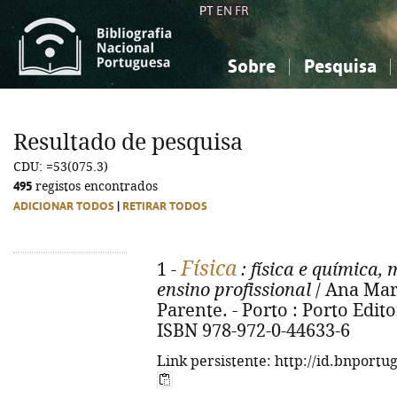
PT
EN
FR
Sobre
Pesquisa
Sobre a Bibliografia Nacional
Simples
Conhecimento, Informação...
Conhecimento, Informação...
Combinada
A
Resultado de pesquisa
Ciências sociais...
Ciências sociais...
CDU: =53(075.3)
Arte, desporto...
Arte, desporto...
495
registos encontrados
ADICIONAR TODOS
|
RETIRAR TODOS
Física
1 -
: física e química,
ensino profissional
/ Ana Mar
Parente. - Porto : Porto Editora
ISBN 978-972-0-44633-6
Link persistente: http://id.bnportu