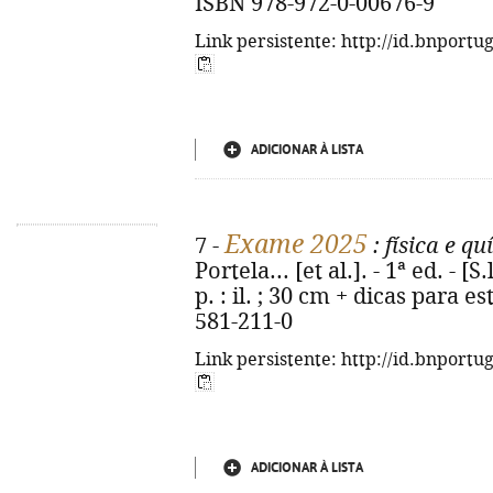
ISBN 978-972-0-00676-9
Link persistente: http://id.bnportu
ADICIONAR À LISTA
Exame 2025
7 -
: física e q
Portela... [et al.]. - 1ª ed. - 
p. : il. ; 30 cm + dicas para e
581-211-0
Link persistente: http://id.bnportu
ADICIONAR À LISTA