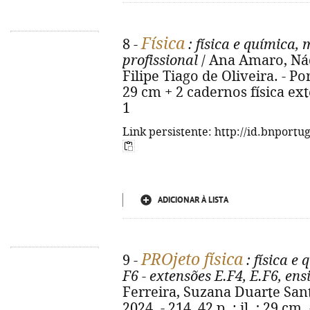
Física
8 -
: física e química, 
profissional
/ Ana Amaro, Nádi
Filipe Tiago de Oliveira. - Port
29 cm + 2 cadernos física ex
1
Link persistente: http://id.bnportu
ADICIONAR À LISTA
PROjeto física
9 -
: física e
F6 - extensões E.F4, E.F6, ens
Ferreira, Suzana Duarte Santo
2024. - 214, 42 p. : il. ; 29 cm