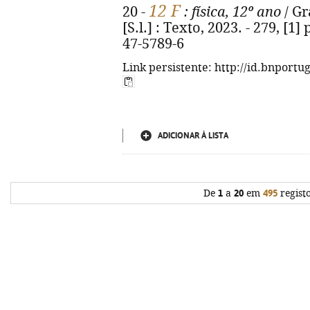
12 F
20 -
: física, 12º ano
/ Gra
[S.l.] : Texto, 2023. - 279, [1] 
47-5789-6
Link persistente: http://id.bnportu
ADICIONAR À LISTA
De
1
a
20
em
495
regist