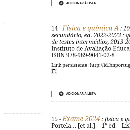
ADICIONAR À LISTA
Física e química A
14 -
: 10
secundário, ed. 2022-2023
: q
de testes intermédios, 2013-2
Instituto de Avaliação Educativ
ISBN 978-989-9041-02-8
Link persistente: http://id.bnportu
ADICIONAR À LISTA
Exame 2024
15 -
: física e 
Portela... [et al.]. - 1ª ed. -