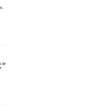
9-
a de
e