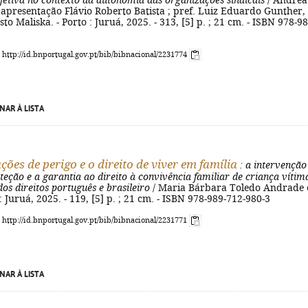
bjetiva no contexto da autonomia das organizações sindicais
/ Andréa
apresentação Flávio Roberto Batista ; pref. Luiz Eduardo Gunther,
o Maliska. - Porto : Juruá, 2025. - 313, [5] p. ; 21 cm. - ISBN 978-98
: http://id.bnportugal.gov.pt/bib/bibnacional/2231774
NAR À LISTA
ções de perigo e o direito de viver em família
: a intervenção
oteção e a garantia ao direito à convivência familiar de criança vítim
dos direitos português e brasileiro
/ Maria Bárbara Toledo Andrade 
 : Juruá, 2025. - 119, [5] p. ; 21 cm. - ISBN 978-989-712-980-3
: http://id.bnportugal.gov.pt/bib/bibnacional/2231771
NAR À LISTA