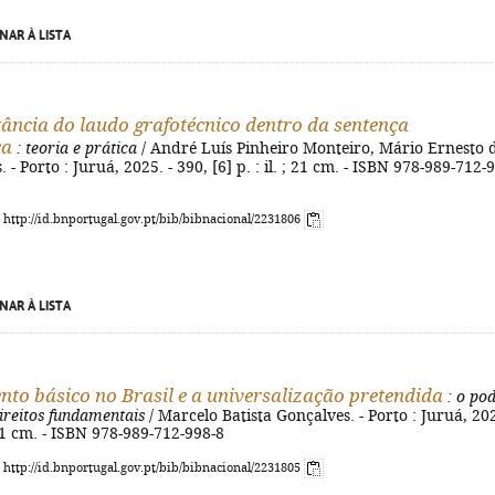
NAR À LISTA
ância do laudo grafotécnico dentro da sentença
ca
: teoria e prática
/ André Luís Pinheiro Monteiro, Mário Ernesto 
. - Porto : Juruá, 2025. - 390, [6] p. : il. ; 21 cm. - ISBN 978-989-712-
: http://id.bnportugal.gov.pt/bib/bibnacional/2231806
NAR À LISTA
to básico no Brasil e a universalização pretendida
: o po
direitos fundamentais
/ Marcelo Batista Gonçalves. - Porto : Juruá, 202
 21 cm. - ISBN 978-989-712-998-8
: http://id.bnportugal.gov.pt/bib/bibnacional/2231805