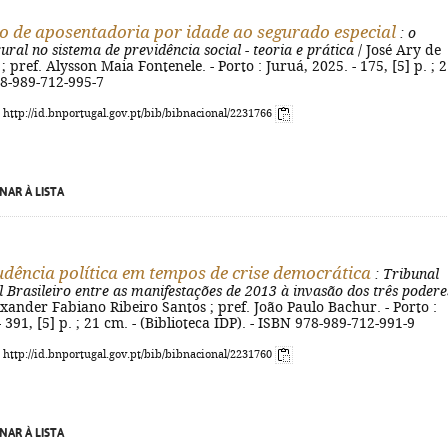
io de aposentadoria por idade ao segurado especial
: o
ural no sistema de previdência social - teoria e prática
/ José Ary de
 pref. Alysson Maia Fontenele. - Porto : Juruá, 2025. - 175, [5] p. ; 
78-989-712-995-7
: http://id.bnportugal.gov.pt/bib/bibnacional/2231766
NAR À LISTA
udência política em tempos de crise democrática
: Tribunal
l Brasileiro entre as manifestações de 2013 à invasão dos três podere
exander Fabiano Ribeiro Santos ; pref. João Paulo Bachur. - Porto :
 391, [5] p. ; 21 cm. - (Biblioteca IDP). - ISBN 978-989-712-991-9
: http://id.bnportugal.gov.pt/bib/bibnacional/2231760
NAR À LISTA