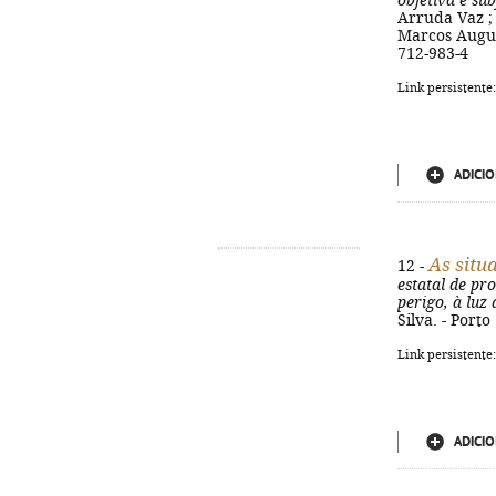
objetiva e su
Arruda Vaz ; 
Marcos August
712-983-4
Link persistente
ADICIO
As situa
12 -
estatal de pr
perigo, à luz 
Silva. - Porto
Link persistente
ADICIO