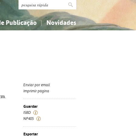
de Publicação
Novidades
s
Religião...
Religião...
Ciências aplicadas...
Ciências aplicadas...
História, geografia, biografias...
História, geografia, biografias...
Enviar por email
Imprimir página
 cm.
Guardar
ISBD
NP405
Exportar