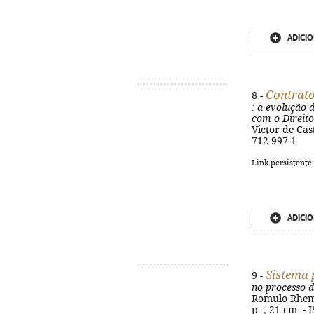
ADICIO
Contrato
8 -
: a evolução 
com o Direit
Victor de Cast
712-997-1
Link persistente
ADICIO
Sistema 
9 -
no processo d
Romulo Rhemo 
p. ; 21 cm. -