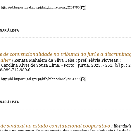
: http://id.bnportugal.gov.pt/bib/bibnacional/2231790
NAR À LISTA
e de convencionalidade no tribunal do jurí e a discrimina
ulher
/ Renata Mahalem da Silva Teles ; pref. Flávia Piovesan ;
Carolina Alves de Souza Lima. - Porto : Juruá, 2025. - 251, [5] p. ; 
78-989-712-989-6
: http://id.bnportugal.gov.pt/bib/bibnacional/2231779
NAR À LISTA
de sindical no estado constitucional cooperativo
: liberdad