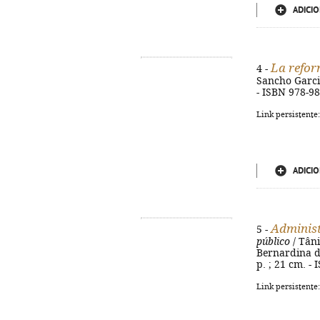
ADICIO
La refor
4 -
Sancho Garcia
- ISBN 978-9
Link persistente
ADICIO
Administ
5 -
público
/ Tâni
Bernardina de 
p. ; 21 cm. -
Link persistente