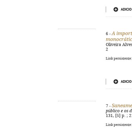
ADICIO
A import
6 -
monocráti
Oliveira Alves
2
Link persistente
ADICIO
Saneamen
7 -
público e os 
131, [5] p. ;
Link persistente