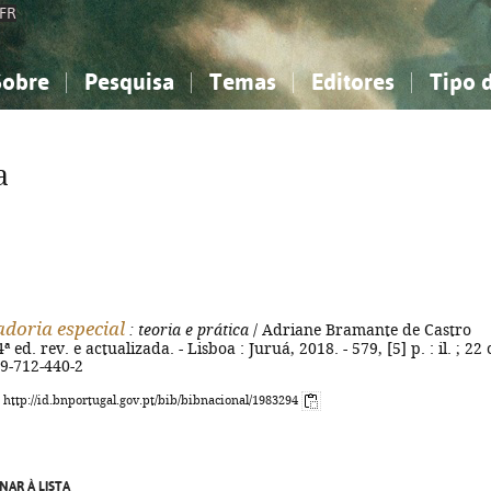
FR
Sobre
Pesquisa
Temas
Editores
Tipo 
obre a Bibliografia Nacional
imples
onhecimento, Informação...
onhecimento, Informação...
Combinada
A minha lista
Como utilizar
Filosofia, psicologia...
Filosofia, psicologia...
Perguntas frequente
a
iências sociais...
iências sociais...
Ciências exatas e naturais...
Ciências exatas e naturais...
rte, desporto...
rte, desporto...
Literatura, linguística...
Literatura, linguística...
doria especial
: teoria e prática
/ Adriane Bramante de Castro
ª ed. rev. e actualizada. - Lisboa : Juruá, 2018. - 579, [5] p. : il. ; 22
89-712-440-2
: http://id.bnportugal.gov.pt/bib/bibnacional/1983294
NAR À LISTA