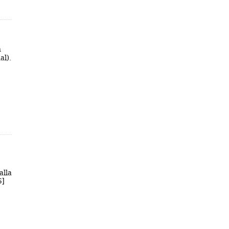
n
al).
alla
5]