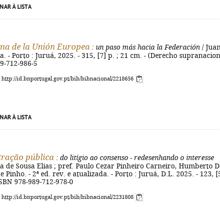
NAR À LISTA
ma de la Unión Europea
: un paso más hacia la Federación
/ Jua
. - Porto : Juruá, 2025. - 315, [7] p. ; 21 cm. - (Derecho supranacion
89-712-986-5
: http://id.bnportugal.gov.pt/bib/bibnacional/2218656
NAR À LISTA
ração pública
: do litígio ao consenso - redesenhando o interesse
a de Sousa Elias ; pref. Paulo Cezar Pinheiro Carneiro, Humberto D
Pinho. - 2ª ed. rev. e atualizada. - Porto : Juruá, D.L. 2025. - 123, [
 ISBN 978-989-712-978-0
: http://id.bnportugal.gov.pt/bib/bibnacional/2231808