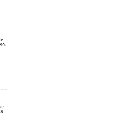
de
990-
der
5. -