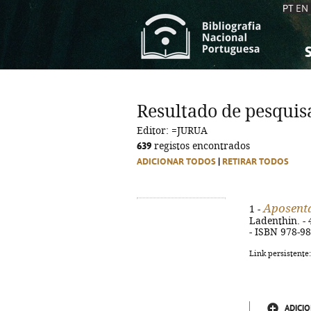
PT
EN
S
S
C
C
Resultado de pesquis
C
C
Editor: =JURUA
A
A
639
registos encontrados
ADICIONAR TODOS
|
RETIRAR TODOS
Aposenta
1 -
Ladenthin. - 4
- ISBN 978-9
Link persistente
ADICIO