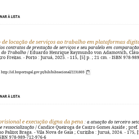
NAR À LISTA
 de locação de serviços ao trabalho em plataformas digit
dos contratos de prestação de serviços e seu paralelo em comparação
o do Trabalho
/ Eduardo Henrique Raymundo von Adamovich, Cláu
ro Freitas. - Porto : Juruá, 2025. - 115, [5] p. ; 21 cm. - ISBN 978-989
: http://id.bnportugal.gov.pt/bib/bibnacional/2231803
NAR À LISTA
prisional e execução digna da pena
: a atuação do terceiro set
e ressocialização
/ Candice Queiroga de Castro Gomes Ataíde ; pref.
Palitot Braga. - Vila Nova de Gaia ; Curitiba : Juruá, 2024. - 175, [
 ISBN 978-989-712-976-6