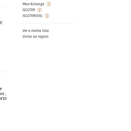
MarcXchange
ISO2709
ISO2709(ISIS)
 V.
Ver a minha lista
Voltar ao registo
e
os ;
orto