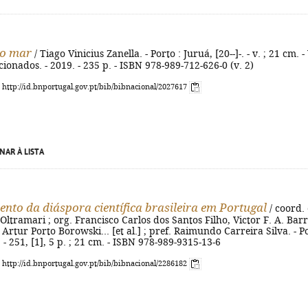
do mar
/ Tiago Vinicius Zanella. - Porto : Juruá, [20--]-. - v. ; 21 cm. -
ecionados. - 2019. - 235 p. - ISBN 978-989-712-626-0 (v. 2)
: http://id.bnportugal.gov.pt/bib/bibnacional/2027617
NAR À LISTA
to da diáspora científica brasileira em Portugal
/ coord. 
Oltramari ; org. Francisco Carlos dos Santos Filho, Victor F. A. Barr
 Artur Porto Borowski... [et al.] ; pref. Raimundo Carreira Silva. - P
 - 251, [1], 5 p. ; 21 cm. - ISBN 978-989-9315-13-6
: http://id.bnportugal.gov.pt/bib/bibnacional/2286182