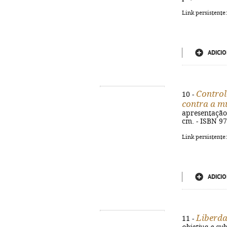
Link persistente
ADICIO
Control
10 -
contra a m
apresentação 
cm. - ISBN 9
Link persistente
ADICIO
Liberda
11 -