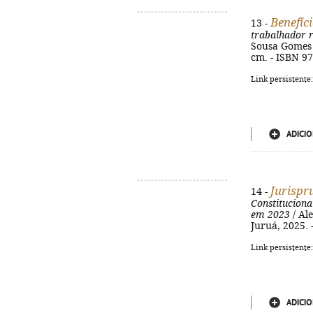
Benefíc
13 -
trabalhador r
Sousa Gomes ;
cm. - ISBN 9
Link persistente
ADICIO
Jurispr
14 -
Constituciona
em 2023
/ Al
Juruá, 2025. -
Link persistente
ADICIO