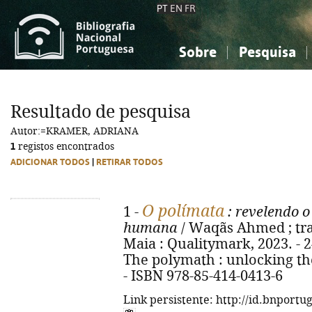
PT
EN
FR
Sobre
Pesquisa
Sobre a Bibliografia Nacional
Simples
Conhecimento, Informação...
Conhecimento, Informação...
Combinada
A
Resultado de pesquisa
Ciências sociais...
Ciências sociais...
Autor:=KRAMER, ADRIANA
Arte, desporto...
Arte, desporto...
1
registos encontrados
ADICIONAR TODOS
|
RETIRAR TODOS
O polímata
1 -
: revelendo o
humana
/ Waqãs Ahmed ; trad
Maia : Qualitymark, 2023. - 249
The polymath : unlocking th
- ISBN 978-85-414-0413-6
Link persistente: http://id.bnportu