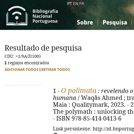
PT
EN
FR
Sobre
Pesquisa
Sobre a Bibliografia Nacional
Simples
Conhecimento, Informação...
Conhecimento, Informação...
Combinada
A
Resultado de pesquisa
Ciências sociais...
Ciências sociais...
CDU: =1/9A/Z(100)
Arte, desporto...
Arte, desporto...
1
registos encontrados
ADICIONAR TODOS
|
RETIRAR TODOS
O polímata
1 -
: revelendo o
humana
/ Waqãs Ahmed ; trad
Maia : Qualitymark, 2023. - 249
The polymath : unlocking th
- ISBN 978-85-414-0413-6
Link persistente: http://id.bnportu