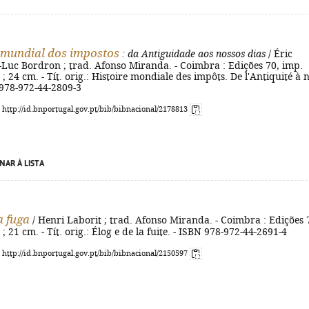
 mundial dos impostos
: da Antiguidade aos nossos dias
/ Éric
-Luc Bordron ; trad. Afonso Miranda. - Coimbra : Edições 70, imp.
 ; 24 cm. - Tít. orig.: Histoire mondiale des impôts. De l'Antiquité à 
 978-972-44-2809-3
: http://id.bnportugal.gov.pt/bib/bibnacional/2178813
NAR À LISTA
a fuga
/ Henri Laborit ; trad. Afonso Miranda. - Coimbra : Edições 
 ; 21 cm. - Tít. orig.: Élog e de la fuite. - ISBN 978-972-44-2691-4
: http://id.bnportugal.gov.pt/bib/bibnacional/2150597