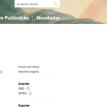
de Publicação
Novidades
s
Religião...
Religião...
Ciências aplicadas...
Ciências aplicadas...
História, geografia, biografias...
História, geografia, biografias...
Enviar por email
] :
Imprimir página
Guardar
ISBD
NP405
Exportar