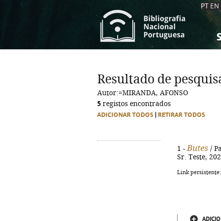
PT
EN
S
S
C
C
Resultado de pesquis
C
C
Autor:=MIRANDA, AFONSO
A
A
5
registos encontrados
ADICIONAR TODOS
|
RETIRAR TODOS
Butes
1 -
/ Pa
Sr. Teste, 202
Link persistente
ADICIO