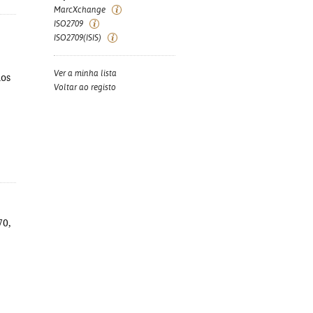
MarcXchange
ISO2709
ISO2709(ISIS)
Ver a minha lista
nos
Voltar ao registo
70,