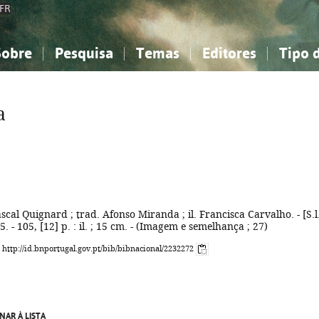
FR
Sobre
Pesquisa
Temas
Editores
Tipo 
obre a Bibliografia Nacional
imples
onhecimento, Informação...
onhecimento, Informação...
Combinada
A minha lista
Como utilizar
Filosofia, psicologia...
Filosofia, psicologia...
Perguntas frequente
a
iências sociais...
iências sociais...
Ciências exatas e naturais...
Ciências exatas e naturais...
rte, desporto...
rte, desporto...
Literatura, linguística...
Literatura, linguística...
scal Quignard ; trad. Afonso Miranda ; il. Francisca Carvalho. - [S.l.
5. - 105, [12] p. : il. ; 15 cm. - (Imagem e semelhança ; 27)
: http://id.bnportugal.gov.pt/bib/bibnacional/2232272
NAR À LISTA