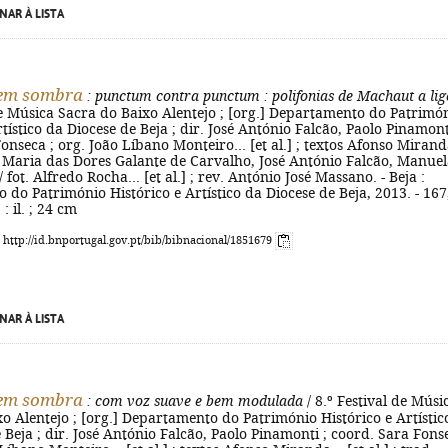
NAR À LISTA
sem sombra
: punctum contra punctum
: polifonias de Machaut a lig
de Música Sacra do Baixo Alentejo ; [org.] Departamento do Patrimó
rtístico da Diocese de Beja ; dir. José António Falcão, Paolo Pinamont
onseca ; org. João Líbano Monteiro... [et al.] ; textos Afonso Miranda
ad. Maria das Dores Galante de Carvalho, José António Falcão, Manue
fot. Alfredo Rocha... [et al.] ; rev. António José Massano. - Beja :
do Património Histórico e Artístico da Diocese de Beja, 2013. - 167
. : il. ; 24 cm
: http://id.bnportugal.gov.pt/bib/bibnacional/1851679
NAR À LISTA
sem sombra
: com voz suave e bem modulada
/ 8.º Festival de Músi
o Alentejo ; [org.] Departamento do Património Histórico e Artístic
 Beja ; dir. José António Falcão, Paolo Pinamonti ; coord. Sara Fons