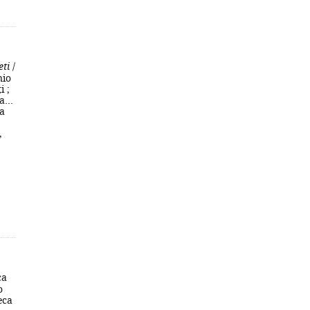
eti
/
nio
i ;
...
la
,
ca
o
eca