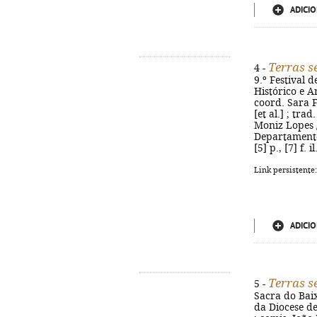
ADICIO
Terras 
4 -
9.º Festival 
Histórico e A
coord. Sara F
[et al.] ; tr
Moniz Lopes / 
Departamento 
[5] p., [7] f. il
Link persistente
ADICIO
Terras 
5 -
Sacra do Baix
da Diocese de