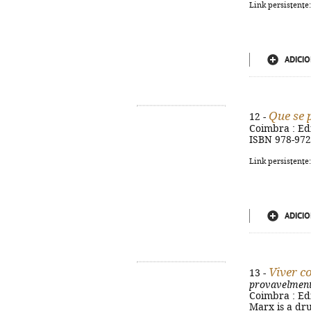
Link persistente
ADICIO
Que se
12 -
Coimbra : Ediç
ISBN 978-972
Link persistente
ADICIO
Viver 
13 -
provavelment
Coimbra : Ediç
Marx is a dr