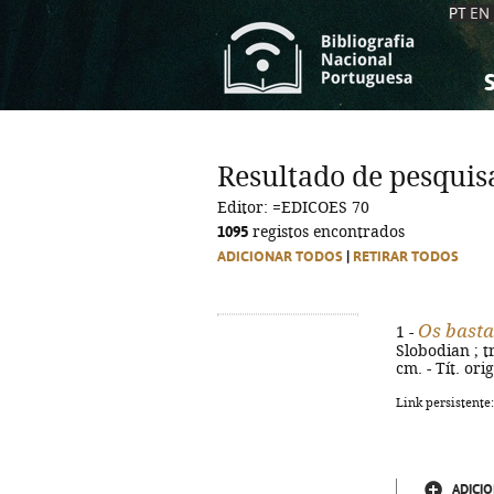
PT
EN
S
S
C
C
Resultado de pesquis
C
C
Editor: =EDICOES 70
A
A
1095
registos encontrados
ADICIONAR TODOS
|
RETIRAR TODOS
Os basta
1 -
Slobodian ; t
cm. - Tít. or
Link persistente
ADICIO