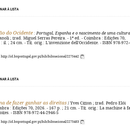
NAR À LISTA
ão do Ocidente
: Portugal, Espanha e o nascimento de uma cultur
noli ; trad. Miguel Serras Pereira. - 1ª ed. - Coimbra : Edições 70,
 : il. ; 24 cm. - Tít. orig.: L'invenzione dell'Occidente. - ISBN 978-972-
: http://id.bnportugal.gov.pt/bib/bibnacional/2275442
NAR À LISTA
a de fazer ganhar as direitas
/ Yves Citton ; trad. Pedro Elói
bra : Edições 70, 2026. - 167 p. ; 21 cm. - Tít. orig.: La machine à f
oites. - ISBN 978-972-44-2946-5
: http://id.bnportugal.gov.pt/bib/bibnacional/2275483