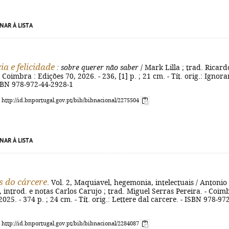
NAR À LISTA
a e felicidade
: sobre querer não saber
/ Mark Lilla ; trad. Ricard
Coimbra : Edições 70, 2026. - 236, [1] p. ; 21 cm. - Tít. orig.: Ignor
ISBN 978-972-44-2928-1
: http://id.bnportugal.gov.pt/bib/bibnacional/2275504
NAR À LISTA
 do cárcere
. Vol. 2, Maquiavel, hegemonia, intelectuais / Antonio
., introd. e notas Carlos Carujo ; trad. Miguel Serras Pereira. - Coim
2025. - 374 p. ; 24 cm. - Tít. orig.: Lettere dal carcere. - ISBN 978-972
: http://id.bnportugal.gov.pt/bib/bibnacional/2284087