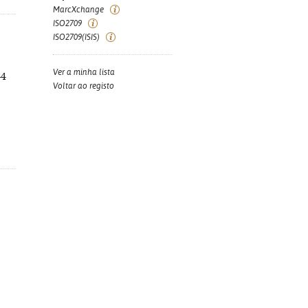
MarcXchange
ISO2709
ISO2709(ISIS)
Ver a minha lista
-4
Voltar ao registo
: