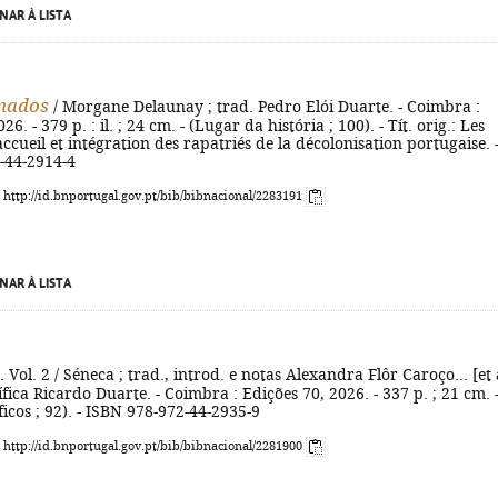
NAR À LISTA
rnados
/ Morgane Delaunay ; trad. Pedro Elói Duarte. - Coimbra :
26. - 379 p. : il. ; 24 cm. - (Lugar da história ; 100). - Tít. orig.: Les
ccueil et intégration des rapatriés de la décolonisation portugaise. 
-44-2914-4
: http://id.bnportugal.gov.pt/bib/bibnacional/2283191
NAR À LISTA
. Vol. 2 / Séneca ; trad., introd. e notas Alexandra Flôr Caroço... [et 
ífica Ricardo Duarte. - Coimbra : Edições 70, 2026. - 337 p. ; 21 cm. 
ficos ; 92). - ISBN 978-972-44-2935-9
: http://id.bnportugal.gov.pt/bib/bibnacional/2281900