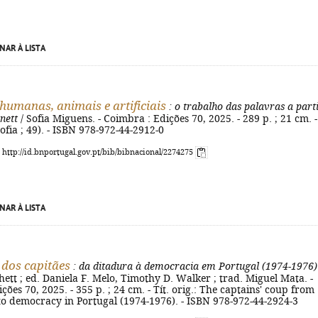
NAR À LISTA
humanas, animais e artificiais
: o trabalho das palavras a part
nett
/ Sofia Miguens. - Coimbra : Edições 70, 2025. - 289 p. ; 21 cm. -
sofia ; 49). - ISBN 978-972-44-2912-0
: http://id.bnportugal.gov.pt/bib/bibnacional/2274275
NAR À LISTA
 dos capitães
: da ditadura à democracia em Portugal (1974-1976)
ett ; ed. Daniela F. Melo, Timothy D. Walker ; trad. Miguel Mata. -
ções 70, 2025. - 355 p. ; 24 cm. - Tít. orig.: The captains' coup from
to democracy in Portugal (1974-1976). - ISBN 978-972-44-2924-3