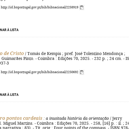
: http://id.bnportugal.gov.pt/bib/bibnacional/2258919
NAR À LISTA
o de Cristo
/ Tomás de Kempis ; pref. José Tolentino Mendonça ;
 Guimarães Pinto. - Coimbra : Edições 70, 2025. - 232 p. ; 24 cm. - 
937-3
: http://id.bnportugal.gov.pt/bib/bibnacional/2250692
NAR À LISTA
ro pontos cardeais
: a inusitada história da orientação
/ Jerry
. Miguel Martins. - Coimbra : Edições 70, 2025. - 258, [16] p. : il. ; 2
a narrativa ; 83). - Tít. orig.: Four points of the compass. - ISBN 978-