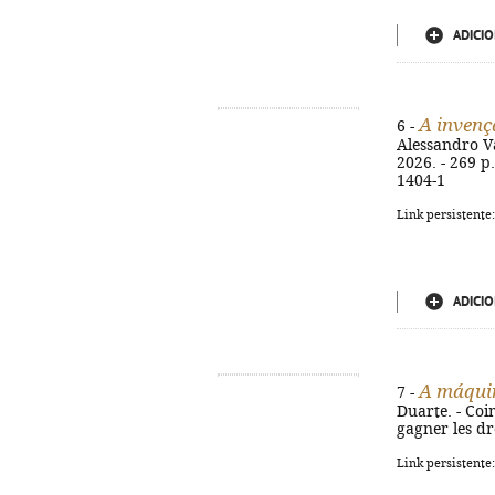
ADICIO
A invenç
6 -
Alessandro Va
2026. - 269 p.
1404-1
Link persistente
ADICIO
A máquin
7 -
Duarte. - Coim
gagner les dr
Link persistente