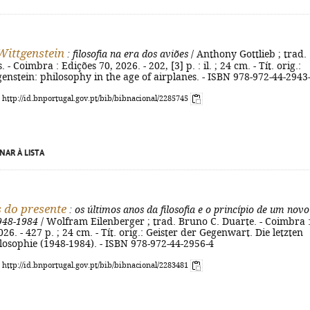
ittgenstein
: filosofia na era dos aviões
/ Anthony Gottlieb ; trad.
. - Coimbra : Edições 70, 2026. - 202, [3] p. : il. ; 24 cm. - Tít. orig.:
nstein: philosophy in the age of airplanes. - ISBN 978-972-44-2943
: http://id.bnportugal.gov.pt/bib/bibnacional/2285745
NAR À LISTA
s do presente
: os últimos anos da filosofia e o princípio de um novo
948-1984
/ Wolfram Eilenberger ; trad. Bruno C. Duarte. - Coimbra 
26. - 427 p. ; 24 cm. - Tít. orig.: Geister der Gegenwart. Die letzten
losophie (1948-1984). - ISBN 978-972-44-2956-4
: http://id.bnportugal.gov.pt/bib/bibnacional/2283481