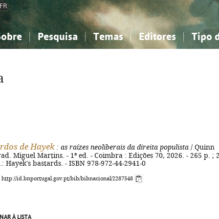
FR
Sobre
Pesquisa
Temas
Editores
Tipo 
obre a Bibliografia Nacional
imples
onhecimento, Informação...
onhecimento, Informação...
Combinada
A minha lista
Como utilizar
Filosofia, psicologia...
Filosofia, psicologia...
Perguntas frequente
a
iências sociais...
iências sociais...
Ciências exatas e naturais...
Ciências exatas e naturais...
rte, desporto...
rte, desporto...
Literatura, linguística...
Literatura, linguística...
rdos de Hayek
: as raízes neoliberais da direita populista
/ Quinn
rad. Miguel Martins. - 1ª ed. - Coimbra : Edições 70, 2026. - 265 p. ; 
ig.: Hayek's bastards. - ISBN 978-972-44-2941-0
: http://id.bnportugal.gov.pt/bib/bibnacional/2287548
NAR À LISTA