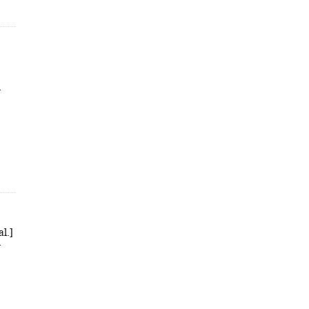
-
al.]
-