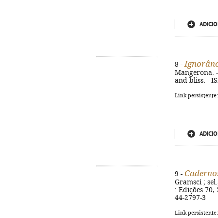
ADICIO
Ignorânci
8 -
Mangerona. - 
and bliss. - 
Link persistente
ADICIO
Cadernos
9 -
Gramsci ; sel
: Edições 70, 
44-2797-3
Link persistente