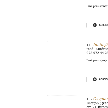
Link persistente
ADICIO
Imitaçã
14 -
trad. António
978-972-44-2
Link persistente
ADICIO
Os quat
15 -
Brotton ; trad
cm. - (Históri