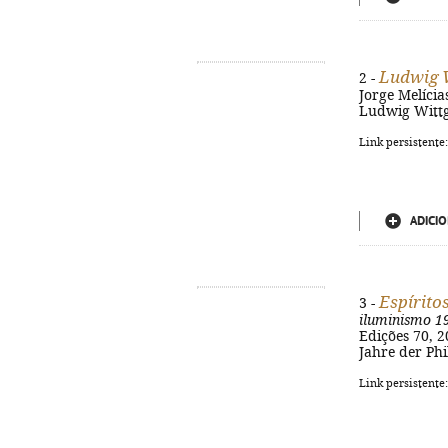
Ludwig W
2 -
Jorge Melícias
Ludwig Wittge
Link persistente
ADICIO
Espírito
3 -
iluminismo 1
Edições 70, 20
Jahre der Phi
Link persistente