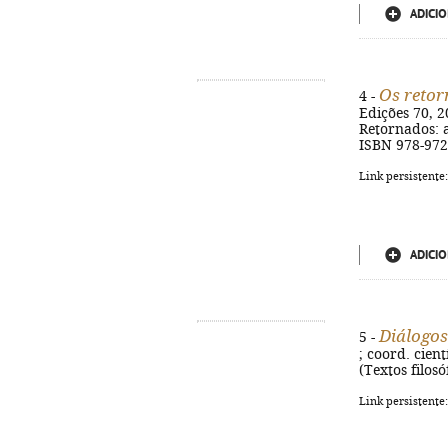
ADICIO
Os reto
4 -
Edições 70, 20
Retornados: a
ISBN 978-972
Link persistente
ADICIO
Diálogos
5 -
; coord. cient
(Textos filosó
Link persistente