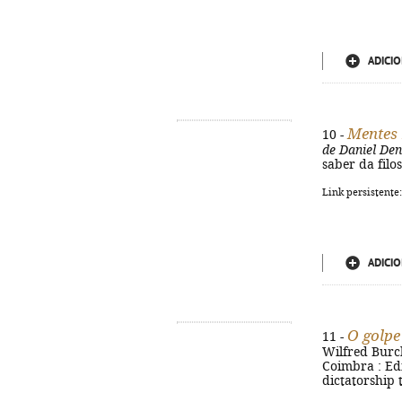
ADICIO
Mentes 
10 -
de Daniel Den
saber da filo
Link persistente
ADICIO
O golpe
11 -
Wilfred Burch
Coimbra : Edi
dictatorship 