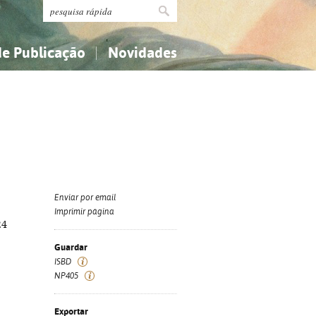
de Publicação
Novidades
s
Religião...
Religião...
Ciências aplicadas...
Ciências aplicadas...
História, geografia, biografias...
História, geografia, biografias...
Enviar por email
Imprimir página
24
Guardar
ISBD
NP405
Exportar