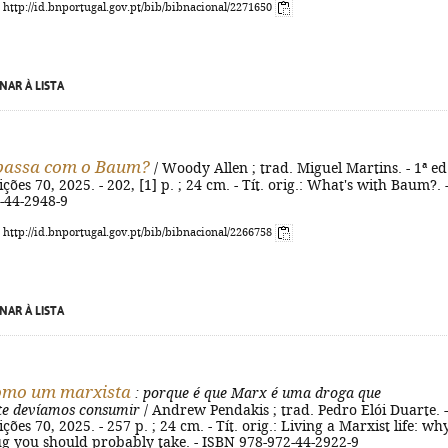
: http://id.bnportugal.gov.pt/bib/bibnacional/2271650
NAR À LISTA
 passa com o Baum?
/ Woody Allen ; trad. Miguel Martins. - 1ª ed.
ões 70, 2025. - 202, [1] p. ; 24 cm. - Tít. orig.: What's with Baum?. 
-44-2948-9
: http://id.bnportugal.gov.pt/bib/bibnacional/2266758
NAR À LISTA
como um marxista
: porque é que Marx é uma droga que
e devíamos consumir
/ Andrew Pendakis ; trad. Pedro Elói Duarte. -
ões 70, 2025. - 257 p. ; 24 cm. - Tít. orig.: Living a Marxist life: wh
ug you should probably take. - ISBN 978-972-44-2922-9