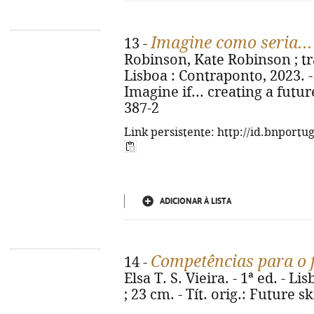
Imagine como seria...
13 -
Robinson, Kate Robinson ; trad
Lisboa : Contraponto, 2023. - 1
Imagine if... creating a futur
387-2
Link persistente: http://id.bnportu
ADICIONAR À LISTA
Competências para o 
14 -
Elsa T. S. Vieira. - 1ª ed. - Li
; 23 cm. - Tít. orig.: Future s