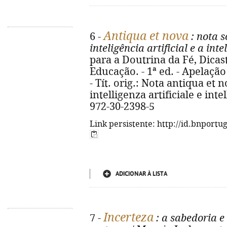
Antiqua et nova
6 -
: nota s
inteligência artificial e a in
para a Doutrina da Fé, Dicast
Educação. - 1ª ed. - Apelação 
- Tít. orig.: Nota antiqua et 
intelligenza artificiale e int
972-30-2398-5
Link persistente: http://id.bnportu
ADICIONAR À LISTA
Incerteza
7 -
: a sabedoria e