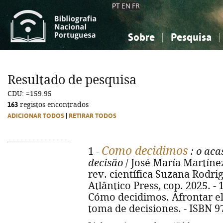
PT
EN
FR
Sobre
Pesquisa
Sobre a Bibliografia Nacional
Simples
Conhecimento, Informação...
Conhecimento, Informação...
Combinada
A
Resultado de pesquisa
Ciências sociais...
Ciências sociais...
CDU: =159.95
Arte, desporto...
Arte, desporto...
163
registos encontrados
ADICIONAR TODOS
|
RETIRAR TODOS
Como decidimos
1 -
: o aca
decisão
/ José María Martínez
rev. científica Suzana Rodrigues
Atlântico Press, cop. 2025. - 144
Cómo decidimos. Afrontar el 
toma de decisiones. - ISBN 9