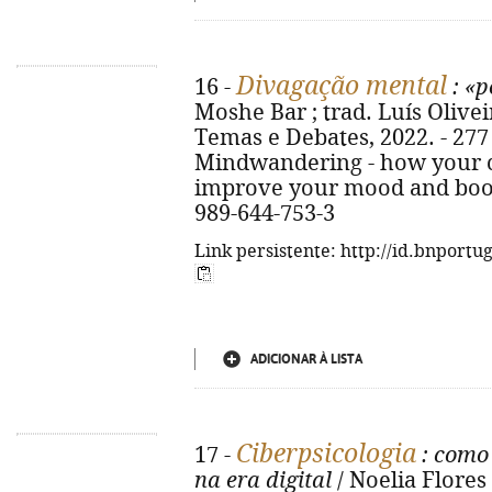
Divagação mental
16 -
: «p
Moshe Bar ; trad. Luís Oliveir
Temas e Debates, 2022. - 277 p. 
Mindwandering - how your c
improve your mood and boost
989-644-753-3
Link persistente: http://id.bnportu
ADICIONAR À LISTA
Ciberpsicologia
17 -
: como
na era digital
/ Noelia Flores