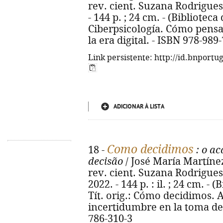
rev. cient. Suzana Rodrigues. 
- 144 p. ; 24 cm. - (Biblioteca 
Ciberpsicología. Cómo pens
la era digital. - ISBN 978-989
Link persistente: http://id.bnportu
ADICIONAR À LISTA
Como decidimos
18 -
: o ac
decisão
/ José María Martínez
rev. cient. Suzana Rodrigues. -
2022. - 144 p. : il. ; 24 cm. - (
Tít. orig.: Cómo decidimos. A
incertidumbre en la toma de 
786-310-3