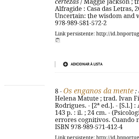
certezas
/ Maggie Jackson ; tr
Alfragide : Casa das Letras, 202
Uncertain: the wisdom and w
978-989-581-572-2
Link persistente: http://id.bnportu
ADICIONAR À LISTA
Os enganos da mente
8 -
:
Helena Matute ; trad. Ivan Fi
Rodrigues. - [2ª ed.]. - [S.l.] 
143 p. : il. ; 24 cm. - (Psicolo
errores cognitivos. Cuando 
ISBN 978-989-571-412-4
Link persistente: http://id.bnportu