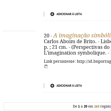
ADICIONAR À LISTA
A imaginação simbóli
20 -
Carlos Aboim de Brito. - Lisbo
p. ; 21 cm. - (Perspectivas do
L'imagination symbolique. -
Link persistente: http://id.bnportu
ADICIONAR À LISTA
De
1
a
20
em
163
regist