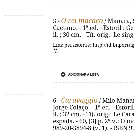
O rei macaco
5 -
/ Manara, S
Caetano. - 1ª ed. - Estoril : Ge
il. ; 30 cm. - Tít. orig.: Le s
Link persistente: http://id.bnportu
ADICIONAR À LISTA
Caravaggio
6 -
/ Milo Manar
Jorge Colaço. - 1ª ed. - Estori
il. ; 32 cm. - Tít. orig.: Le Ca
espada. - 60, [3] p. 2º v.: O in
989-20-5894-8 (v. 1). - ISBN 9