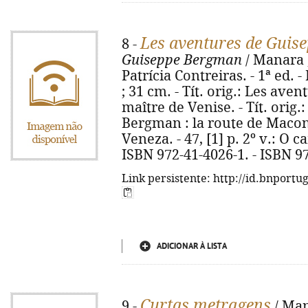
Les aventures de Guis
8 -
Guiseppe Bergman
/ Manara ;
Patrícia Contreiras. - 1ª ed. - 
; 31 cm. - Tít. orig.: Les av
maître de Venise. - Tít. orig
Bergman : la route de Macond
Veneza. - 47, [1] p. 2º v.: O
ISBN 972-41-4026-1. - ISBN 9
Link persistente: http://id.bnportu
ADICIONAR À LISTA
Curtas metragens
9 -
/ Man