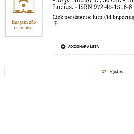
- 56 p. : muito il. ; 30 cm. -
Lucius. - ISBN 972-45-1516-8
Link persistente: http://id.bnportu
ADICIONAR À LISTA
17
registos