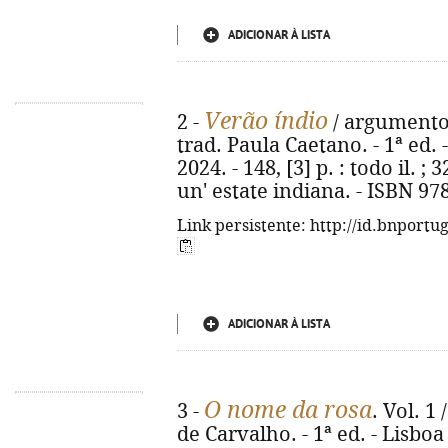
ADICIONAR À LISTA
Verão índio
2 -
/ argumento 
trad. Paula Caetano. - 1ª ed.
2024. - 148, [3] p. : todo il. 
un' estate indiana. - ISBN 97
Link persistente: http://id.bnportu
ADICIONAR À LISTA
O nome da rosa
3 -
. Vol. 1
de Carvalho. - 1ª ed. - Lisboa :