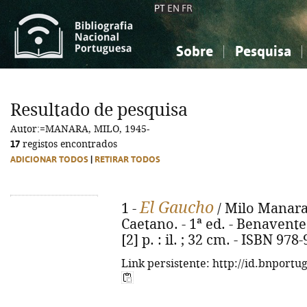
PT
EN
FR
Sobre
Pesquisa
Sobre a Bibliografia Nacional
Simples
Conhecimento, Informação...
Conhecimento, Informação...
Combinada
A
Resultado de pesquisa
Ciências sociais...
Ciências sociais...
Autor:=MANARA, MILO, 1945-
Arte, desporto...
Arte, desporto...
17
registos encontrados
ADICIONAR TODOS
|
RETIRAR TODOS
El Gaucho
1 -
/ Milo Manara,
Caetano. - 1ª ed. - Benavente 
[2] p. : il. ; 32 cm. - ISBN 97
Link persistente: http://id.bnportu