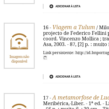
ADICIONAR À LISTA
Viagem a Tulum
16 -
/ Mil
projecto de Federico Fellini 
coord. Vincenzo Mollica ; trad.
Asa, 2003. - 87, [2] p. : muito
Link persistente: http://id.bnportu
ADICIONAR À LISTA
A metamorfose de Lu
17 -
Meribérica,-Liber. - 1ª ed. - 