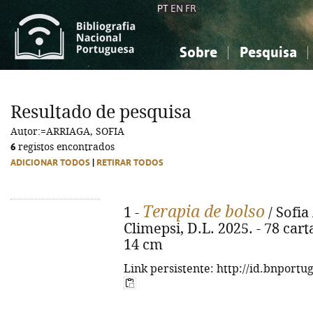
PT
EN
FR
Sobre
Pesquisa
Sobre a Bibliografia Nacional
Simples
Conhecimento, Informação...
Conhecimento, Informação...
Combinada
A
Resultado de pesquisa
Ciências sociais...
Ciências sociais...
Autor:=ARRIAGA, SOFIA
Arte, desporto...
Arte, desporto...
6
registos encontrados
ADICIONAR TODOS
|
RETIRAR TODOS
Terapia de bolso
1 -
/ Sofia 
Climepsi, D.L. 2025. - 78 carta
14 cm
Link persistente: http://id.bnportu