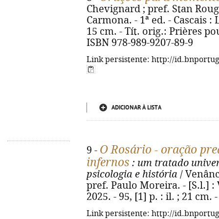
Chevignard ; pref. Stan Rougi
Carmona. - 1ª ed. - Cascais : Lu
15 cm. - Tít. orig.: Prières po
ISBN 978-989-9207-89-9
Link persistente: http://id.bnportu
ADICIONAR À LISTA
O Rosário - oração pre
9 -
infernos
: um tratado univers
psicologia e história
/ Venânci
pref. Paulo Moreira. - [S.l.]
2025. - 95, [1] p. : il. ; 21 cm
Link persistente: http://id.bnportu