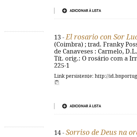
ADICIONAR À LISTA
El rosario con Sor Lu
13 -
(Coimbra) ; trad. Franky Poss
de Canaveses : Carmelo, D.L. 20
Tít. orig.: O rosário com a I
225-1
Link persistente: http://id.bnportu
ADICIONAR À LISTA
Sorriso de Deus na o
14 -