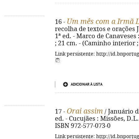
Um mês com a Irmã L
16 -
recolha de textos e orações Jo
1ª ed. - Marco de Canaveses : C
; 21 cm. - (Caminho interior ;
Link persistente: http://id.bnportu
ADICIONAR À LISTA
Orai assim
17 -
/ Januário d
ed. - Cucujães : Missões, D.L. 2
ISBN 972-577-073-0
Link persistente: http://id.bnportu