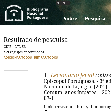
PT
EN
FR
Sobre
Pesquisa
Sobre a Bibliografia Nacional
Simples
Conhecimento, Informação...
Conhecimento, Informação...
Combinada
A
Resultado de pesquisa
Ciências sociais...
Ciências sociais...
CDU: =272-53
Arte, desporto...
Arte, desporto...
659
registos encontrados
ADICIONAR TODOS
|
RETIRAR TODOS
Lecionário ferial
1 -
: miss
Episcopal Portuguesa. - 3ª ed
Nacional de Liturgia, [202-]-. 
Comum, anos ímpares. - 2021.
87-1
Link persistente: http://id.bnportu