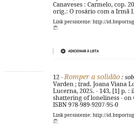
Canaveses : Carmelo, cop. 2025. 
orig.: O rosário com a Irmã 
Link persistente: http://id.bnportu
ADICIONAR À LISTA
Romper a solidão
12 -
: so
Varden ; trad. Joana Viana Lop
Lucerna, 2025. - 143, [1] p. : il
shattering of loneliness - o
ISBN 978-989-9207-95-0
Link persistente: http://id.bnportu