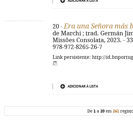
ADICIONAR À LISTA
Era una Señora más bri
20 -
de Marchi ; trad. Germán Jimé
Missões Consolata, 2023. - 336 
978-972-8265-26-7
Link persistente: http://id.bnportu
ADICIONAR À LISTA
De
1
a
20
em
261
regist