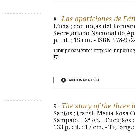
Las apariciones de Fá
8 -
Lúcia ; con notas del Fernando
Secretariado Nacional do Apo
p. : il. ; 15 cm. - ISBN 978-97
Link persistente: http://id.bnportu
ADICIONAR À LISTA
The story of the three l
9 -
Santos ; transl. Maria Rosa C
Sampaio. - 2ª ed. - Cucujães :
133 p. : il. ; 17 cm. - Tít. ori