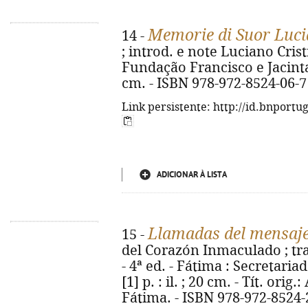
Memorie di Suor Luci
14 -
; introd. e note Luciano Cristi
Fundação Francisco e Jacinta M
cm. - ISBN 978-972-8524-06-7
Link persistente: http://id.bnportu
ADICIONAR À LISTA
Llamadas del mensaje
15 -
del Corazón Inmaculado ; tr
- 4ª ed. - Fátima : Secretaria
[1] p. : il. ; 20 cm. - Tít. or
Fátima. - ISBN 978-972-8524-