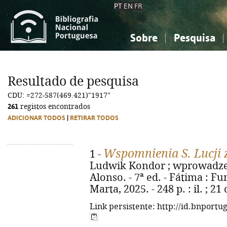
PT
EN
FR
Sobre
Pesquisa
Sobre a Bibliografia Nacional
Simples
Conhecimento, Informação...
Conhecimento, Informação...
Combinada
A
Resultado de pesquisa
Ciências sociais...
Ciências sociais...
CDU: =272-587(469.421)"1917"
Arte, desporto...
Arte, desporto...
261
registos encontrados
ADICIONAR TODOS
|
RETIRAR TODOS
Wspomnienia S. Lucji 
1 -
Ludwik Kondor ; wprowadzen
Alonso. - 7ª ed. - Fátima : F
Marta, 2025. - 248 p. : il. ; 
Link persistente: http://id.bnportu