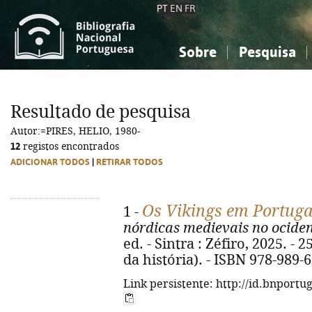
PT
EN
FR
Sobre
Pesquisa
Sobre a Bibliografia Nacional
Simples
Conhecimento, Informação...
Conhecimento, Informação...
Combinada
A
Resultado de pesquisa
Ciências sociais...
Ciências sociais...
Autor:=PIRES, HELIO, 1980-
Arte, desporto...
Arte, desporto...
12
registos encontrados
ADICIONAR TODOS
|
RETIRAR TODOS
Os Vikings em Portugal
1 -
nórdicas medievais no ociden
ed. - Sintra : Zéfiro, 2025. - 25
da história). - ISBN 978-989-
Link persistente: http://id.bnportu