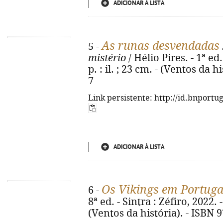
ADICIONAR À LISTA
As runas desvendadas
5 -
mistério
/ Hélio Pires. - 1ª ed.
p. : il. ; 23 cm. - (Ventos da 
7
Link persistente: http://id.bnportu
ADICIONAR À LISTA
Os Vikings em Portugal
6 -
8ª ed. - Sintra : Zéfiro, 2022. - 
(Ventos da história). - ISBN 