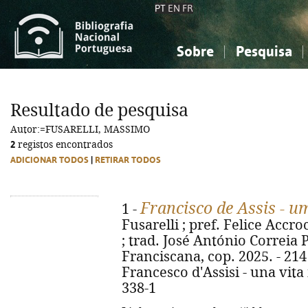
PT
EN
FR
Sobre
Pesquisa
Sobre a Bibliografia Nacional
Simples
Conhecimento, Informação...
Conhecimento, Informação...
Combinada
A
Resultado de pesquisa
Ciências sociais...
Ciências sociais...
Autor:=FUSARELLI, MASSIMO
Arte, desporto...
Arte, desporto...
2
registos encontrados
ADICIONAR TODOS
|
RETIRAR TODOS
Francisco de Assis - u
1 -
Fusarelli ; pref. Felice Accroc
; trad. José António Correia P
Franciscana, cop. 2025. - 214 p
Francesco d'Assisi - una vita
338-1