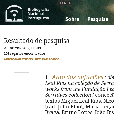
PT
EN
FR
Sobre
Pesquisa
Sobre a Bibliografia Nacional
Simples
Conhecimento, Informação...
Conhecimento, Informação...
Combinada
A
Resultado de pesquisa
Ciências sociais...
Ciências sociais...
Autor:=BRAGA, FILIPE
Arte, desporto...
Arte, desporto...
106
registos encontrados
ADICIONAR TODOS
|
RETIRAR TODOS
Auto dos anfitriões
1 -
: ob
Leal Rios na coleção de Serra
works from the Fundação Leal
Serralves collection
/ conceçã
textos Miguel Leal Rios, Nico
trad. John Elliot, Maria Leitão
Braga, Bruno Lopes, João Bis