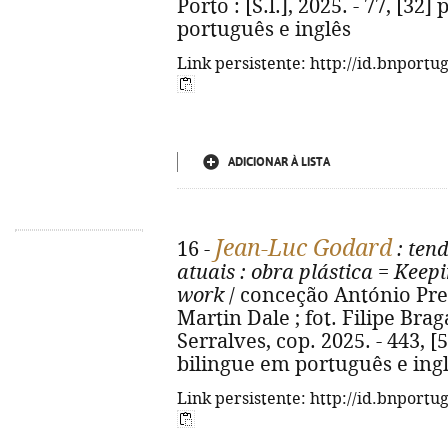
Porto : [S.l.], 2025. - 77, [32] 
português e inglês
Link persistente: http://id.bnportu
ADICIONAR À LISTA
Jean-Luc Godard
16 -
: ten
atuais
: obra plástica
=
Keepi
work
/ conceção António Preto.
Martin Dale ; fot. Filipe Bra
Serralves, cop. 2025. - 443, [5]
bilingue em português e ingl
Link persistente: http://id.bnportu