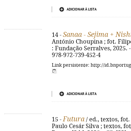
ADICIONAR À LISTA
Sanaa - Sejima + Nis
14 -
António Choupina ; fot. Filip
: Fundação Serralves, 2025. - 9
978-972-739-452-4
Link persistente: http://id.bnportu
ADICIONAR À LISTA
Futura
15 -
/ ed., textos, fo
Paulo Cesár Silva ; textos, fot.