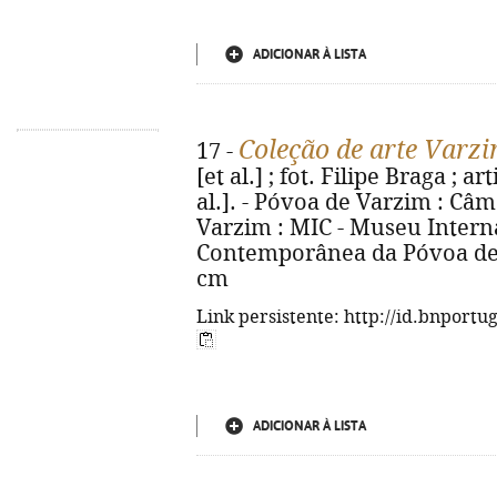
ADICIONAR À LISTA
Coleção de arte Varzi
17 -
[et al.] ; fot. Filipe Braga ; a
al.]. - Póvoa de Varzim : Câ
Varzim : MIC - Museu Intern
Contemporânea da Póvoa de Var
cm
Link persistente: http://id.bnportu
ADICIONAR À LISTA