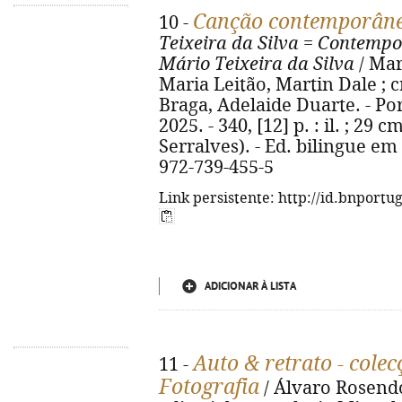
Canção contemporân
10 -
Teixeira da Silva
=
Contempo
Mário Teixeira da Silva
/ Mar
Maria Leitão, Martin Dale ; c
Braga, Adelaide Duarte. - Po
2025. - 340, [12] p. : il. ; 29 
Serralves). - Ed. bilingue em
972-739-455-5
Link persistente: http://id.bnportu
ADICIONAR À LISTA
Auto & retrato - cole
11 -
Fotografia
/ Álvaro Rosendo.