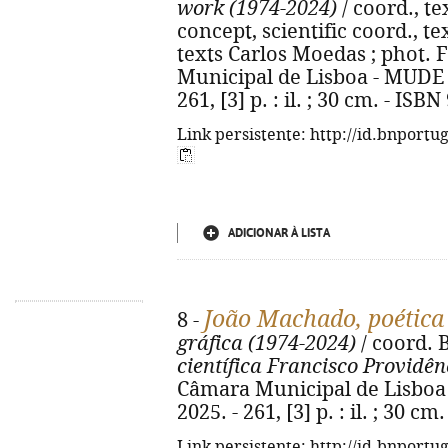
work (1974-2024)
/ coord., t
concept, scientific coord., t
texts Carlos Moedas ; phot. F
Municipal de Lisboa - MUDE 
261, [3] p. : il. ; 30 cm. - IS
Link persistente: http://id.bnportu
ADICIONAR À LISTA
João Machado, poética 
8 -
gráfica (1974-2024)
/ coord. 
científica Francisco Providên
Câmara Municipal de Lisboa
2025. - 261, [3] p. : il. ; 30 
Link persistente: http://id.bnportu