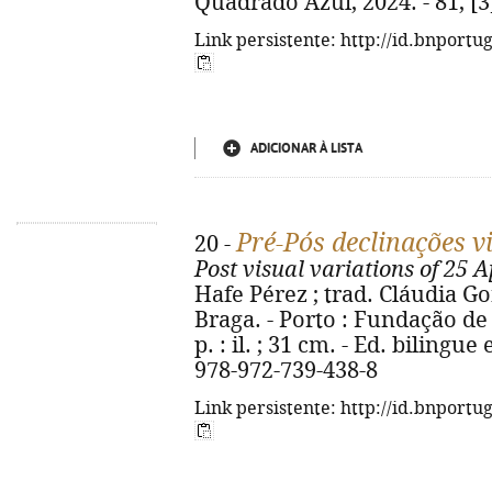
Quadrado Azul, 2024. - 81, [3] 
Link persistente: http://id.bnportu
ADICIONAR À LISTA
Pré-Pós declinações vi
20 -
Post visual variations of 25 A
Hafe Pérez ; trad. Cláudia Gonç
Braga. - Porto : Fundação de S
p. : il. ; 31 cm. - Ed. bilingu
978-972-739-438-8
Link persistente: http://id.bnportu