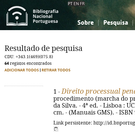
PT
EN
FR
Sobre
Pesquisa
Sobre a Bibliografia Nacional
Simples
Conhecimento, Informação...
Conhecimento, Informação...
Combinada
A
Resultado de pesquisa
Ciências sociais...
Ciências sociais...
CDU: =343.1(469)(075.8)
Arte, desporto...
Arte, desporto...
64
registos encontrados
ADICIONAR TODOS
|
RETIRAR TODOS
Direito processual pen
1 -
procedimento (marcha do p
da Silva. - 4ª ed. - Lisboa : UC
cm. - (Manuais GMS). - ISB
Link persistente: http://id.bnportu