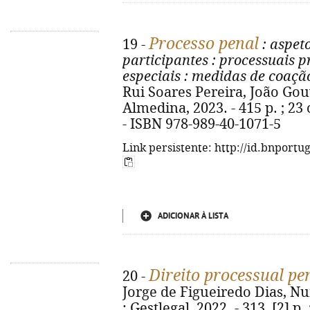
Processo penal
19 -
: aspeto
participantes
: processuais 
especiais
: medidas de coação
Rui Soares Pereira, João Gou
Almedina, 2023. - 415 p. ; 23
- ISBN 978-989-40-1071-5
Link persistente: http://id.bnportu
ADICIONAR À LISTA
Direito processual pe
20 -
Jorge de Figueiredo Dias, Nu
: Gestlegal, 2022. - 313, [2] p