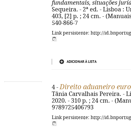
fundamentais, situações juríd
Sequeira. - 2ª ed. - Lisboa : 
403, [2] p. ; 24 cm. - (Manuai
540-866-7
Link persistente: http://id.bnportu
ADICIONAR À LISTA
Direito aduaneiro eur
4 -
Tânia Carvalhais Pereira. - L
2020. - 310 p. ; 24 cm. - (Man
9789725406793
Link persistente: http://id.bnportu