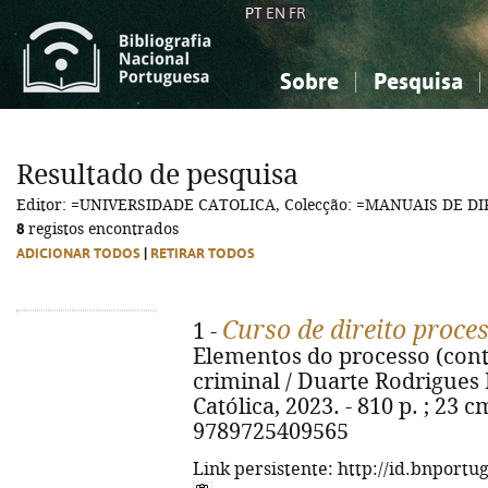
PT
EN
FR
Sobre
Pesquisa
Sobre a Bibliografia Nacional
Simples
Conhecimento, Informação...
Conhecimento, Informação...
Combinada
A
Resultado de pesquisa
Ciências sociais...
Ciências sociais...
Editor: =UNIVERSIDADE CATOLICA, Colecção: =MANUAIS DE DI
Arte, desporto...
Arte, desporto...
8
registos encontrados
ADICIONAR TODOS
|
RETIRAR TODOS
Curso de direito proce
1 -
Elementos do processo (con
criminal / Duarte Rodrigues 
Católica, 2023. - 810 p. ; 23 
9789725409565
Link persistente: http://id.bnportu