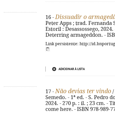
Dissuadir o armaged
16 -
Peter Apps ; trad. Fernanda 
Estoril : Desassossego, 2024. - 5
Deterring armageddon. - ISB
Link persistente: http://id.bnportu
ADICIONAR À LISTA
Não devias ter vindo
17 -
/
Semedo. - 1ª ed. - S. Pedro d
2024. - 270 p. : il. ; 23 cm. - 
come here. - ISBN 978-989-7