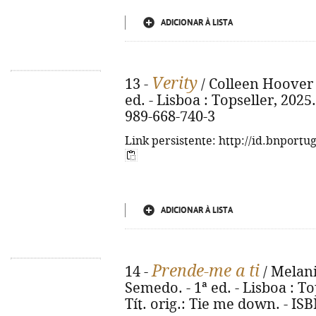
ADICIONAR À LISTA
Verity
13 -
/ Colleen Hoover 
ed. - Lisboa : Topseller, 2025.
989-668-740-3
Link persistente: http://id.bnportu
ADICIONAR À LISTA
Prende-me a ti
14 -
/ Melani
Semedo. - 1ª ed. - Lisboa : Top
Tít. orig.: Tie me down. - IS