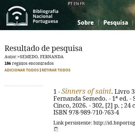
PT
EN
FR
Sobre
Pesquisa
Sobre a Bibliografia Nacional
Simples
Conhecimento, Informação...
Conhecimento, Informação...
Combinada
A
Resultado de pesquisa
Ciências sociais...
Ciências sociais...
Autor:=SEMEDO, FERNANDA
Arte, desporto...
Arte, desporto...
186
registos encontrados
ADICIONAR TODOS
|
RETIRAR TODOS
Sinners of saint
1 -
. Livro 3
Fernanda Semedo. - 1ª ed. - 
Cinco, 2026. - 302, [2] p. ; 24 
ISBN 978-989-710-763-4
Link persistente: http://id.bnportu