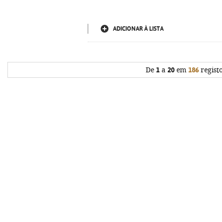
ADICIONAR À LISTA
De
1
a
20
em
186
regist