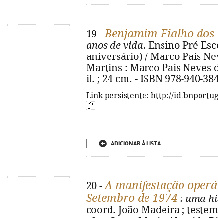
Benjamim Fialho dos
19 -
anos de vida
. Ensino Pré-Esc
aniversário) / Marco Pais Ne
Martins : Marco Pais Neves dos
il. ; 24 cm. - ISBN 978-940-38
Link persistente: http://id.bnportu
ADICIONAR À LISTA
A manifestação operár
20 -
Setembro de 1974
: uma hi
coord. João Madeira ; testem