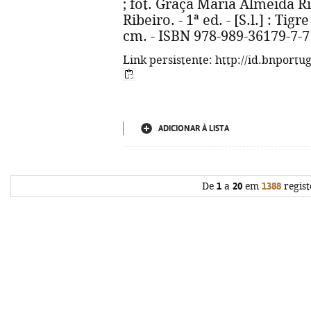
; fot. Graça Maria Almeida R
Ribeiro. - 1ª ed. - [S.l.] : Tigre
cm. - ISBN 978-989-36179-7-7
Link persistente: http://id.bnportu
ADICIONAR À LISTA
De
1
a
20
em
1388
regist