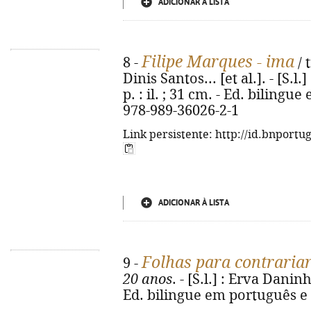
ADICIONAR À LISTA
Filipe Marques - ima
8 -
/ 
Dinis Santos... [et al.]. - [S.l
p. : il. ; 31 cm. - Ed. bilingu
978-989-36026-2-1
Link persistente: http://id.bnportu
ADICIONAR À LISTA
Folhas para contrariar
9 -
20 anos
. - [S.l.] : Erva Daninha
Ed. bilingue em português e 