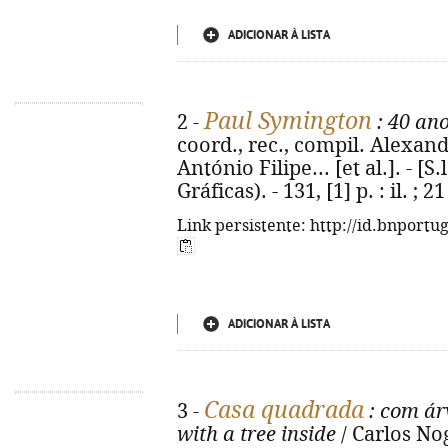
ADICIONAR À LISTA
Paul Symington
2 -
: 40 an
coord., rec., compil. Alexandra
António Filipe... [et al.]. - [S.
Gráficas). - 131, [1] p. : il. ; 2
Link persistente: http://id.bnportu
ADICIONAR À LISTA
Casa quadrada
3 -
: com ár
with a tree inside
/ Carlos Nog