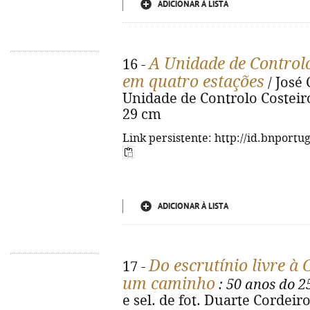
ADICIONAR À LISTA
A Unidade de Controlo
16 -
em quatro estações
/ José C
Unidade de Controlo Costeiro d
29 cm
Link persistente: http://id.bnportu
ADICIONAR À LISTA
Do escrutínio livre à 
17 -
um caminho
: 50 anos do 
e sel. de fot. Duarte Cordeir