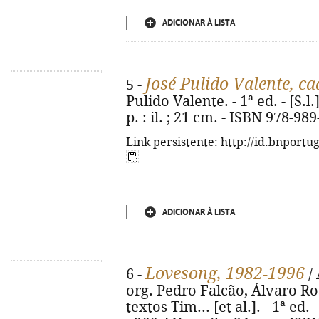
ADICIONAR À LISTA
José Pulido Valente, c
5 -
Pulido Valente. - 1ª ed. - [S.l.
p. : il. ; 21 cm. - ISBN 978-98
Link persistente: http://id.bnportu
ADICIONAR À LISTA
Lovesong, 1982-1996
6 -
/ 
org. Pedro Falcão, Álvaro R
textos Tim... [et al.]. - 1ª ed