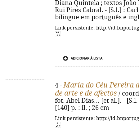
Diana Quintela ; textos João M
Rui Pires Cabral. - [S.l.] : Ca
bilingue em português e ing
Link persistente: http://id.bnportu
ADICIONAR À LISTA
Maria do Céu Pereira 
4 -
de arte e de afectos
/ coord
fot. Abel Dias... [et al.]. - [S.l
[140] p. : il. ; 26 cm
Link persistente: http://id.bnportu