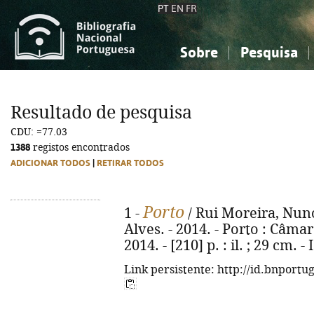
PT
EN
FR
Sobre
Pesquisa
Sobre a Bibliografia Nacional
Simples
Conhecimento, Informação...
Conhecimento, Informação...
Combinada
A
Resultado de pesquisa
Ciências sociais...
Ciências sociais...
CDU: =77.03
Arte, desporto...
Arte, desporto...
1388
registos encontrados
ADICIONAR TODOS
|
RETIRAR TODOS
Porto
1 -
/ Rui Moreira, Nun
Alves. - 2014. - Porto : Câma
2014. - [210] p. : il. ; 29 cm.
Link persistente: http://id.bnportu