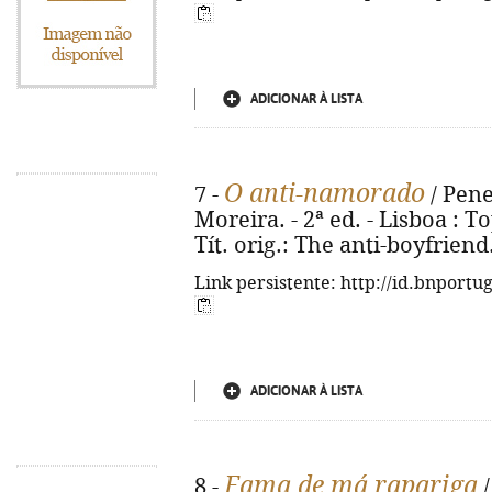
ADICIONAR À LISTA
O anti-namorado
7 -
/ Pene
Moreira. - 2ª ed. - Lisboa : To
Tít. orig.: The anti-boyfrien
Link persistente: http://id.bnportu
ADICIONAR À LISTA
Fama de má rapariga
8 -
/