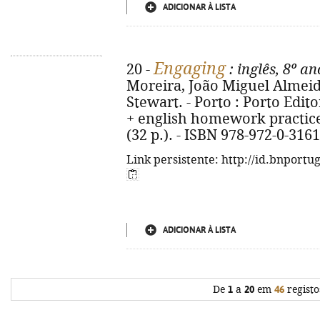
ADICIONAR À LISTA
Engaging
20 -
: inglês, 8º an
Moreira, João Miguel Almeida
Stewart. - Porto : Porto Editora
+ english homework practice (
(32 p.). - ISBN 978-972-0-316
Link persistente: http://id.bnportu
ADICIONAR À LISTA
De
1
a
20
em
46
registo