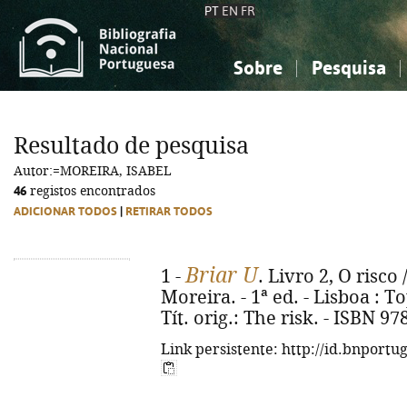
PT
EN
FR
Sobre
Pesquisa
Sobre a Bibliografia Nacional
Simples
Conhecimento, Informação...
Conhecimento, Informação...
Combinada
A
Resultado de pesquisa
Ciências sociais...
Ciências sociais...
Autor:=MOREIRA, ISABEL
Arte, desporto...
Arte, desporto...
46
registos encontrados
ADICIONAR TODOS
|
RETIRAR TODOS
Briar U
1 -
. Livro 2, O risco
Moreira. - 1ª ed. - Lisboa : To
Tít. orig.: The risk. - ISBN 9
Link persistente: http://id.bnportu