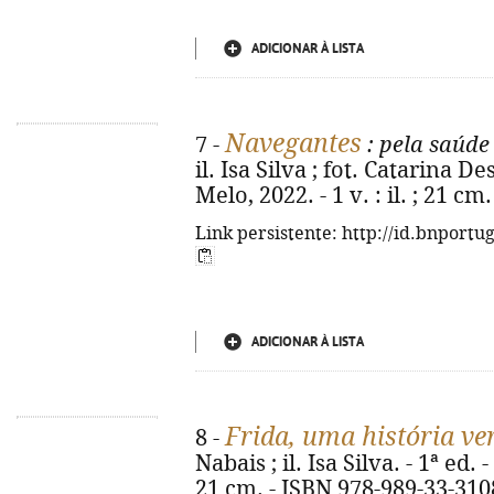
ADICIONAR À LISTA
Navegantes
7 -
: pela saúde
il. Isa Silva ; fot. Catarina D
Melo, 2022. - 1 v. : il. ; 21 c
Link persistente: http://id.bnportu
ADICIONAR À LISTA
Frida, uma história ve
8 -
Nabais ; il. Isa Silva. - 1ª ed. - [
21 cm. - ISBN 978-989-33-310