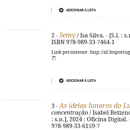
ADICIONAR À LISTA
Semy
2 -
/ Isa Silva. - [S.l. : s
ISBN 978-989-33-7464-1
Link persistente: http://id.bnportu
ADICIONAR À LISTA
As ideias lunares do L
3 -
concentração
/ Isabel Bettencou
: s.n.], 2024 : Oficina Digital. -
978-989-33-6159-7