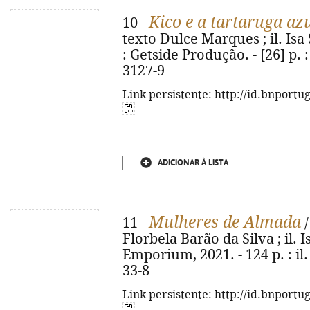
Kico e a tartaruga azu
10 -
texto Dulce Marques ; il. Isa Si
: Getside Produção. - [26] p. :
3127-9
Link persistente: http://id.bnportu
ADICIONAR À LISTA
Mulheres de Almada
11 -
/
Florbela Barão da Silva ; il. I
Emporium, 2021. - 124 p. : il.
33-8
Link persistente: http://id.bnportu