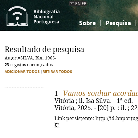
PT
EN
FR
Sobre
Pesquisa
Sobre a Bibliografia Nacional
Simples
Conhecimento, Informação...
Conhecimento, Informação...
Combinada
A
Resultado de pesquisa
Ciências sociais...
Ciências sociais...
Autor:=SILVA, ISA, 1966-
Arte, desporto...
Arte, desporto...
23
registos encontrados
ADICIONAR TODOS
|
RETIRAR TODOS
Vamos sonhar acorda
1 -
Vitória ; il. Isa Silva. - 1ª ed
Vitória, 2025. - [20] p. : il. 
Link persistente: http://id.bnportu