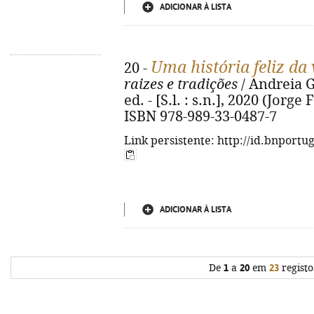
ADICIONAR À LISTA
Uma história feliz da 
20 -
raizes e tradições
/ Andreia Go
ed. - [S.l. : s.n.], 2020 (Jorge 
ISBN 978-989-33-0487-7
Link persistente: http://id.bnportu
ADICIONAR À LISTA
De
1
a
20
em
23
registo