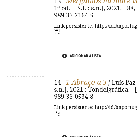
Mergulhos na maré v
13 -
1ª ed. - [S.l. : s.n.], 2021. - 88
989-33-2164-5
Link persistente: http://id.bnportu
ADICIONAR À LISTA
1 Abraço a 3
14 -
/ Luís Paz ; 
s.n.], 2021 : Tondelgráfica. - [
989-33-0534-8
Link persistente: http://id.bnportu