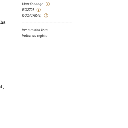
MarcXchange
ISO2709
ISO2709(ISIS)
nha.
Ver a minha lista
Voltar ao registo
l.].