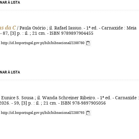
NAR À LISTA
as da C
/ Paula Osório ; il. Rafael Iassuo. - 1ª ed. - Carnaxide : Meia
- 87, [3] p. : il. ; 21 cm. - ISBN 9789897904455
: http://id.bnportugal.gov.pt/bib/bibnacional/2288780
NAR À LISTA
 Eunice S. Sousa ; il. Wanda Schreiner Ribeiro. - 1ª ed. - Carnaxide :
026. - 59, [3] p. : il. ; 21 cm. - ISBN 978-9897905056
: http://id.bnportugal.gov.pt/bib/bibnacional/2288793