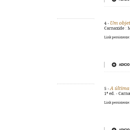
Um objet
4 -
Carnaxide : M
Link persistente
ADICIO
A última
5 -
1ª ed. - Carna
Link persistente