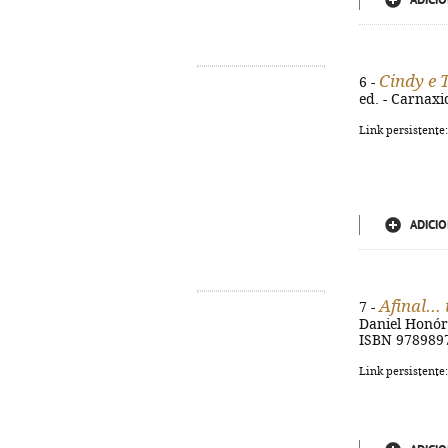
ADICIO
Cindy e 
6 -
ed. - Carnaxid
Link persistente
ADICIO
Afinal...
7 -
Daniel Honório
ISBN 978989
Link persistente