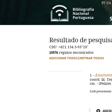
PT
EN
S
S
C
C
Resultado de pesquis
C
C
CDU: =821.134.3-93"20"
A
A
10576
registos encontrados
ADICIONAR TODOS
|
RETIRAR TODOS
Anament
1 -
coord. lit. T
cm. - (Petizes 
Link persistente
ADICIO