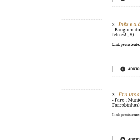
Inês e a
2 -
- Banguim do M
felizes! ; 5)
Link persistente
ADICIO
Era uma 
3 -
- Faro : Munic
Farrobinhas)
Link persistente
ADICIO