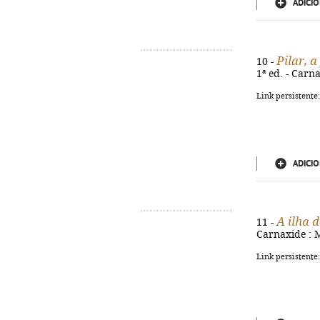
ADICIO
Pilar, 
10 -
1ª ed. - Carna
Link persistente
ADICIO
A ilha 
11 -
Carnaxide : M
Link persistente