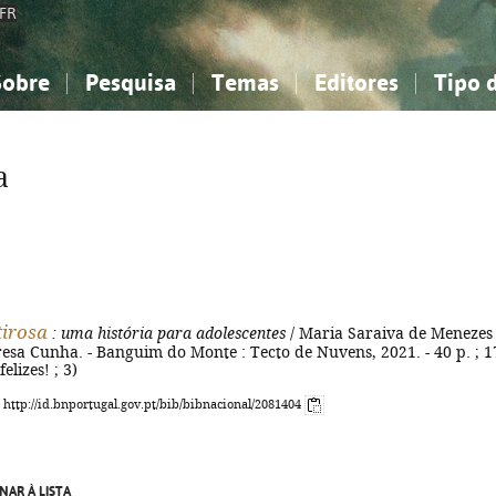
FR
Sobre
Pesquisa
Temas
Editores
Tipo 
obre a Bibliografia Nacional
imples
onhecimento, Informação...
onhecimento, Informação...
Combinada
A minha lista
Como utilizar
Filosofia, psicologia...
Filosofia, psicologia...
Perguntas frequente
a
iências sociais...
iências sociais...
Ciências exatas e naturais...
Ciências exatas e naturais...
rte, desporto...
rte, desporto...
Literatura, linguística...
Literatura, linguística...
irosa
: uma história para adolescentes
/ Maria Saraiva de Menezes 
eresa Cunha. - Banguim do Monte : Tecto de Nuvens, 2021. - 40 p. ; 1
felizes! ; 3)
: http://id.bnportugal.gov.pt/bib/bibnacional/2081404
NAR À LISTA