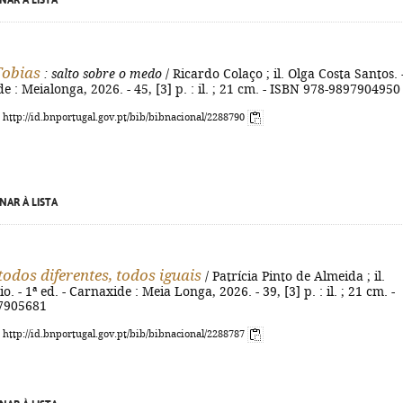
NAR À LISTA
Tobias
: salto sobre o medo
/ Ricardo Colaço ; il. Olga Costa Santos. 
e : Meialonga, 2026. - 45, [3] p. : il. ; 21 cm. - ISBN 978-9897904950
: http://id.bnportugal.gov.pt/bib/bibnacional/2288790
NAR À LISTA
 todos diferentes, todos iguais
/ Patrícia Pinto de Almeida ; il.
. - 1ª ed. - Carnaxide : Meia Longa, 2026. - 39, [3] p. : il. ; 21 cm. -
7905681
: http://id.bnportugal.gov.pt/bib/bibnacional/2288787