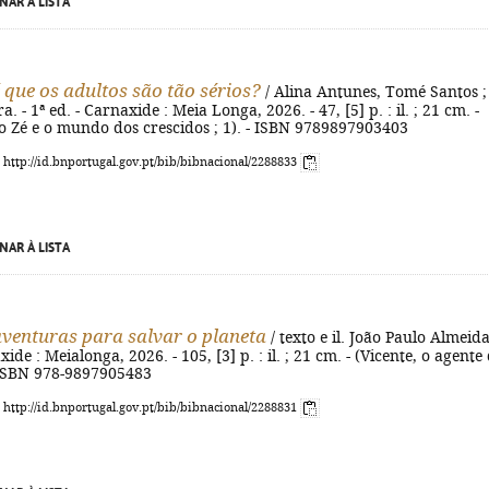
NAR À LISTA
 que os adultos são tão sérios?
/ Alina Antunes, Tomé Santos ; 
a. - 1ª ed. - Carnaxide : Meia Longa, 2026. - 47, [5] p. : il. ; 21 cm. -
o Zé e o mundo dos crescidos ; 1). - ISBN 9789897903403
: http://id.bnportugal.gov.pt/bib/bibnacional/2288833
NAR À LISTA
venturas para salvar o planeta
/ texto e il. João Paulo Almeida
xide : Meialonga, 2026. - 105, [3] p. : il. ; 21 cm. - (Vicente, o agente
 ISBN 978-9897905483
: http://id.bnportugal.gov.pt/bib/bibnacional/2288831