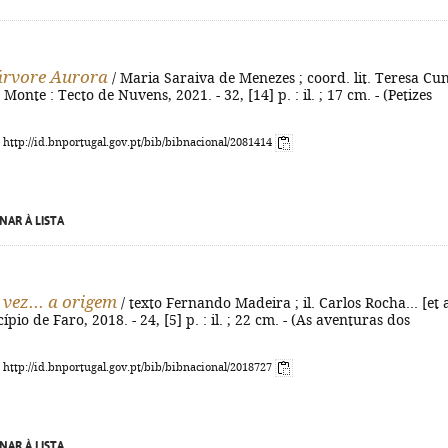
 árvore Aurora
/ Maria Saraiva de Menezes ; coord. lit. Teresa Cu
onte : Tecto de Nuvens, 2021. - 32, [14] p. : il. ; 17 cm. - (Petizes
: http://id.bnportugal.gov.pt/bib/bibnacional/2081414
NAR À LISTA
vez... a origem
/ texto Fernando Madeira ; il. Carlos Rocha... [et a
ípio de Faro, 2018. - 24, [5] p. : il. ; 22 cm. - (As aventuras dos
: http://id.bnportugal.gov.pt/bib/bibnacional/2018727
NAR À LISTA