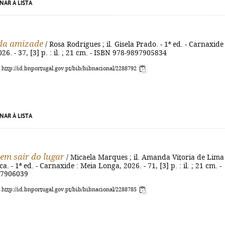
NAR À LISTA
da amizade
/ Rosa Rodrigues ; il. Gisela Prado. - 1ª ed. - Carnaxide 
26. - 37, [3] p. : il. ; 21 cm. - ISBN 978-9897905834
: http://id.bnportugal.gov.pt/bib/bibnacional/2288792
NAR À LISTA
sem sair do lugar
/ Micaela Marques ; il. Amanda Vitoria de Lima
. - 1ª ed. - Carnaxide : Meia Longa, 2026. - 71, [3] p. : il. ; 21 cm. -
97906039
: http://id.bnportugal.gov.pt/bib/bibnacional/2288785