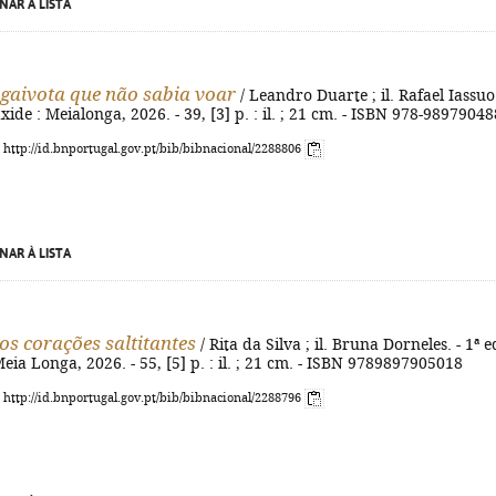
NAR À LISTA
a gaivota que não sabia voar
/ Leandro Duarte ; il. Rafael Iassuo.
xide : Meialonga, 2026. - 39, [3] p. : il. ; 21 cm. - ISBN 978-9897904
: http://id.bnportugal.gov.pt/bib/bibnacional/2288806
NAR À LISTA
dos corações saltitantes
/ Rita da Silva ; il. Bruna Dorneles. - 1ª ed
eia Longa, 2026. - 55, [5] p. : il. ; 21 cm. - ISBN 9789897905018
: http://id.bnportugal.gov.pt/bib/bibnacional/2288796