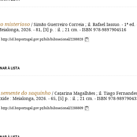
o misterioso
/ Simão Guerreiro Correia ; il. Rafael Iassuo. - 1ª ed. 
eialonga, 2026. - 81, [3] p. : il. ; 21 cm. - ISBN 978-9897904516
: http://id.bnportugal.gov.pt/bib/bibnacional/2288828
NAR À LISTA
 semente do saquinho
/ Catarina Magalhães ; il. Tiago Fernandes
xide : Meialonga, 2026. - 65, [5] p. : il. ; 21 cm. - ISBN 978-9897904
: http://id.bnportugal.gov.pt/bib/bibnacional/2288809