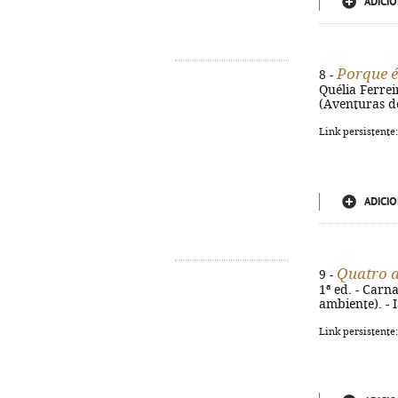
ADICIO
Porque é
8 -
Quélia Ferreir
(Aventuras d
Link persistente
ADICIO
Quatro a
9 -
1ª ed. - Carna
ambiente). -
Link persistente