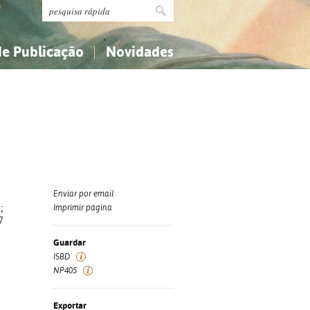
de Publicação
Novidades
s
Religião...
Religião...
Ciências aplicadas...
Ciências aplicadas...
História, geografia, biografias...
História, geografia, biografias...
Enviar por email
;
Imprimir página
7
Guardar
ISBD
NP405
Exportar