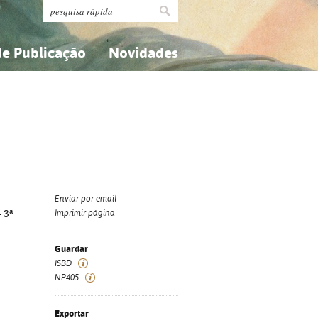
de Publicação
Novidades
s
Religião...
Religião...
Ciências aplicadas...
Ciências aplicadas...
História, geografia, biografias...
História, geografia, biografias...
Enviar por email
 3ª
Imprimir página
Guardar
ISBD
NP405
Exportar