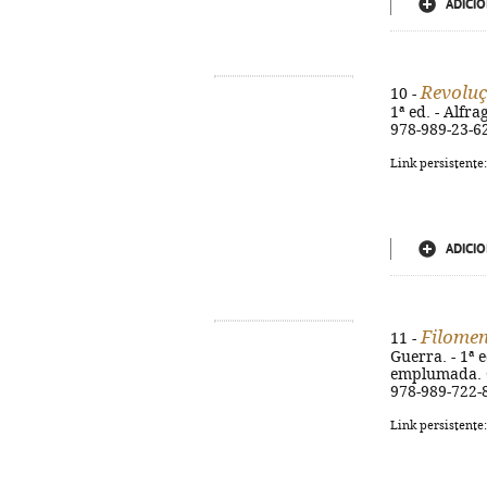
ADICIO
Revolu
10 -
1ª ed. - Alfra
978-989-23-6
Link persistente
ADICIO
Filome
11 -
Guerra. - 1ª e
emplumada. Go
978-989-722-
Link persistente