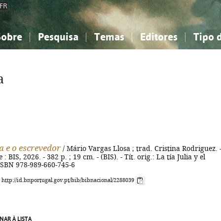
FR
Sobre
Pesquisa
Temas
Editores
Tipo 
obre a Bibliografia Nacional
imples
onhecimento, Informação...
onhecimento, Informação...
Combinada
A minha lista
Como utilizar
Filosofia, psicologia...
Filosofia, psicologia...
Perguntas frequente
a
iências sociais...
iências sociais...
Ciências exatas e naturais...
Ciências exatas e naturais...
rte, desporto...
rte, desporto...
Literatura, linguística...
Literatura, linguística...
ia e o escrevedor
/ Mário Vargas Llosa ; trad. Cristina Rodriguez. -
 : BIS, 2026. - 382 p. ; 19 cm. - (BIS). - Tít. orig.: La tía Julia y el
 ISBN 978-989-660-745-6
: http://id.bnportugal.gov.pt/bib/bibnacional/2288039
NAR À LISTA