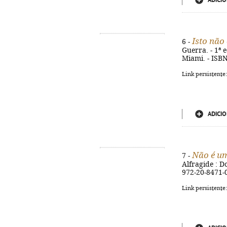
ADICIO
Isto não
6 -
Guerra. - 1ª e
Miami. - ISB
Link persistente
ADICIO
Não é um
7 -
Alfragide : Do
972-20-8471-
Link persistente