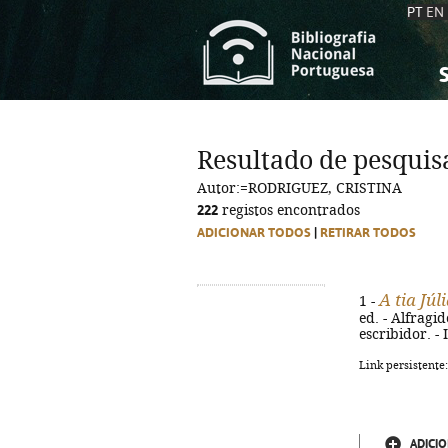
PT
EN
S
S
C
C
Resultado de pesquis
C
C
Autor:=RODRIGUEZ, CRISTINA
A
A
222
registos encontrados
ADICIONAR TODOS
|
RETIRAR TODOS
A tia Júl
1 -
ed. - Alfragide
escribidor. -
Link persistente
ADICIO