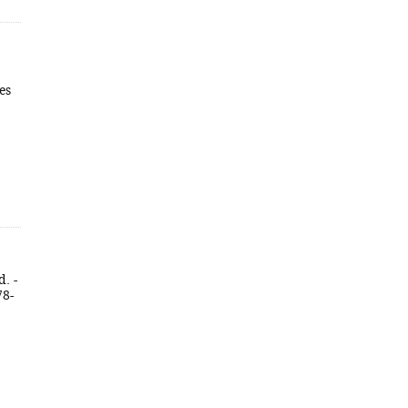
es
. -
78-