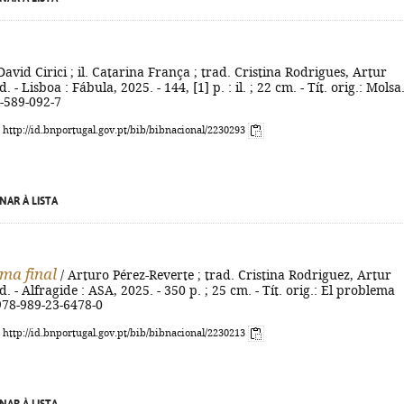
David Cirici ; il. Catarina França ; trad. Cristina Rodrigues, Artur
. - Lisboa : Fábula, 2025. - 144, [1] p. : il. ; 22 cm. - Tít. orig.: Molsa.
-589-092-7
: http://id.bnportugal.gov.pt/bib/bibnacional/2230293
NAR À LISTA
ma final
/ Arturo Pérez-Reverte ; trad. Cristina Rodriguez, Artur
d. - Alfragide : ASA, 2025. - 350 p. ; 25 cm. - Tít. orig.: El problema
 978-989-23-6478-0
: http://id.bnportugal.gov.pt/bib/bibnacional/2230213