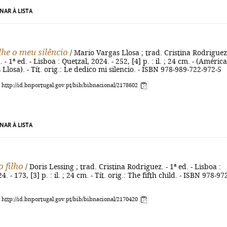
NAR À LISTA
lhe o meu silêncio
/ Mario Vargas Llosa ; trad. Cristina Rodriguez
- 1ª ed. - Lisboa : Quetzal, 2024. - 252, [4] p. : il. ; 24 cm. - (América
Llosa). - Tít. orig.: Le dedico mi silencio. - ISBN 978-989-722-972-5
: http://id.bnportugal.gov.pt/bib/bibnacional/2178602
NAR À LISTA
o filho
/ Doris Lessing ; trad. Cristina Rodriguez. - 1ª ed. - Lisboa :
. - 173, [3] p. : il. ; 24 cm. - Tít. orig.: The fifth child. - ISBN 978-97
: http://id.bnportugal.gov.pt/bib/bibnacional/2170420