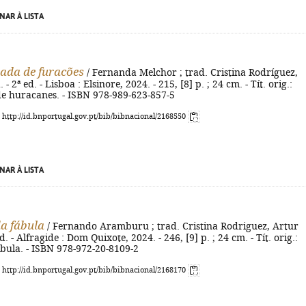
NAR À LISTA
ada de furacões
/ Fernanda Melchor ; trad. Cristina Rodríguez,
- 2ª ed. - Lisboa : Elsinore, 2024. - 215, [8] p. ; 24 cm. - Tít. orig.:
 huracanes. - ISBN 978-989-623-857-5
: http://id.bnportugal.gov.pt/bib/bibnacional/2168550
NAR À LISTA
da fábula
/ Fernando Aramburu ; trad. Cristina Rodriguez, Artur
d. - Alfragide : Dom Quixote, 2024. - 246, [9] p. ; 24 cm. - Tít. orig.:
ábula. - ISBN 978-972-20-8109-2
: http://id.bnportugal.gov.pt/bib/bibnacional/2168170