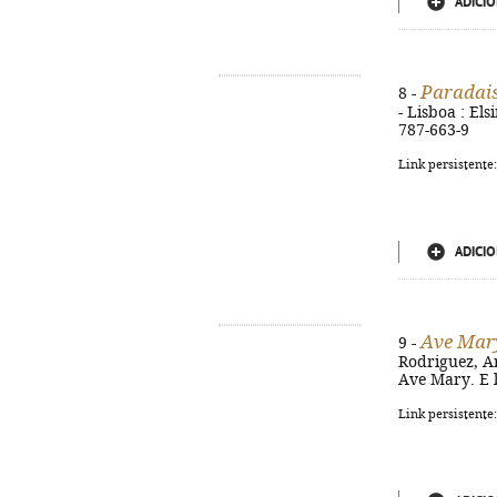
ADICIO
Paradai
8 -
- Lisboa : Els
787-663-9
Link persistente
ADICIO
Ave Mary
9 -
Rodriguez, Art
Ave Mary. E l
Link persistente