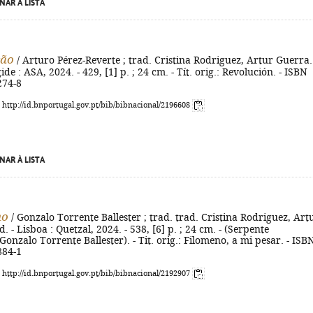
NAR À LISTA
ção
/ Arturo Pérez-Reverte ; trad. Cristina Rodriguez, Artur Guerra.
gide : ASA, 2024. - 429, [1] p. ; 24 cm. - Tít. orig.: Revolución. - ISBN
274-8
: http://id.bnportugal.gov.pt/bib/bibnacional/2196608
NAR À LISTA
no
/ Gonzalo Torrente Ballester ; trad. trad. Cristina Rodriguez, Art
d. - Lisboa : Quetzal, 2024. - 538, [6] p. ; 24 cm. - (Serpente
nzalo Torrente Ballester). - Tit. orig.: Filomeno, a mi pesar. - ISB
884-1
: http://id.bnportugal.gov.pt/bib/bibnacional/2192907