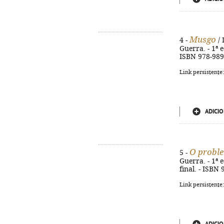
Musgo
4 -
/ 
Guerra. - 1ª ed
ISBN 978-989
Link persistente
ADICIO
O proble
5 -
Guerra. - 1ª e
final. - ISBN
Link persistente