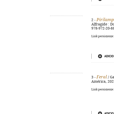
Pirilam
2 -
Alfragide : Do
978-972-20-8
Link persistente
ADICIO
Feral
3 -
/ Ga
América, 2025
Link persistente
ADICIO