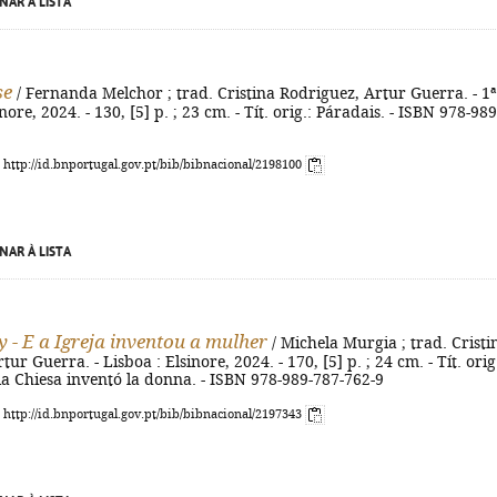
NAR À LISTA
se
/ Fernanda Melchor ; trad. Cristina Rodriguez, Artur Guerra. - 1ª
inore, 2024. - 130, [5] p. ; 23 cm. - Tít. orig.: Páradais. - ISBN 978-989
: http://id.bnportugal.gov.pt/bib/bibnacional/2198100
NAR À LISTA
 - E a Igreja inventou a mulher
/ Michela Murgia ; trad. Cristi
ur Guerra. - Lisboa : Elsinore, 2024. - 170, [5] p. ; 24 cm. - Tít. orig
a Chiesa inventó la donna. - ISBN 978-989-787-762-9
: http://id.bnportugal.gov.pt/bib/bibnacional/2197343