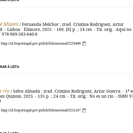
NAR À LISTA
 é Miami
/ Fernanda Melchor ; trad. Cristina Rodriguez, Artur
d. - Lisboa : Elsinore, 2025. - 169, [6] p. ; 24 cm. - Tít. orig.: Aquí no 
N 978-989-583-640-6
: http://id.bnportugal.gov.pt/bib/bibnacional/2229490
NAR À LISTA
 rio
/ Selva Almada ; trad. Cristina Rodriguez, Artur Guerra. - 1ª ed
m Quixote, 2025. - 135 p. ; 24 cm. - Tít. orig.: No es un rio. - ISBN 9
0
: http://id.bnportugal.gov.pt/bib/bibnacional/2221187