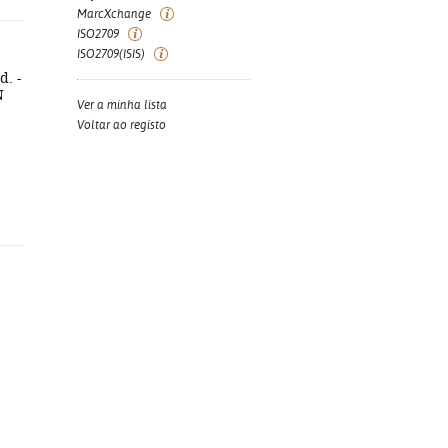
MarcXchange
ISO2709
ISO2709(ISIS)
d. -
N
Ver a minha lista
Voltar ao registo