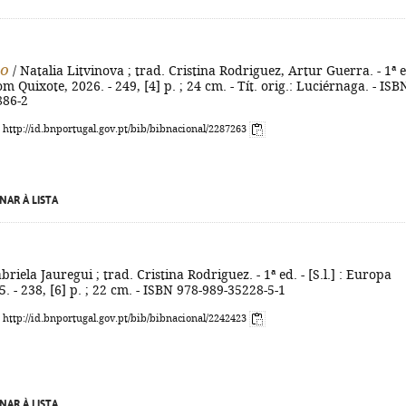
po
/ Natalia Litvinova ; trad. Cristina Rodriguez, Artur Guerra. - 1ª e
m Quixote, 2026. - 249, [4] p. ; 24 cm. - Tít. orig.: Luciérnaga. - ISB
886-2
: http://id.bnportugal.gov.pt/bib/bibnacional/2287263
NAR À LISTA
briela Jauregui ; trad. Cristina Rodriguez. - 1ª ed. - [S.l.] : Europa
. - 238, [6] p. ; 22 cm. - ISBN 978-989-35228-5-1
: http://id.bnportugal.gov.pt/bib/bibnacional/2242423
NAR À LISTA