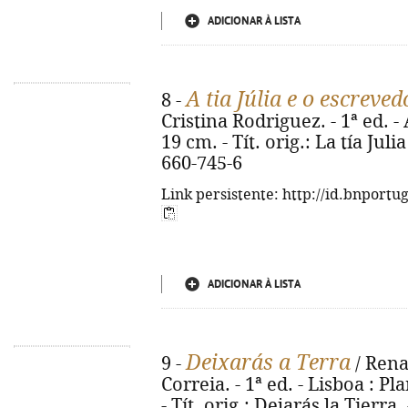
ADICIONAR À LISTA
A tia Júlia e o escreved
8 -
Cristina Rodriguez. - 1ª ed. - A
19 cm. - Tít. orig.: La tía Jul
660-745-6
Link persistente: http://id.bnportu
ADICIONAR À LISTA
Deixarás a Terra
9 -
/ Rena
Correia. - 1ª ed. - Lisboa : Pla
- Tít. orig.: Dejarás la Tierr