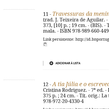
Travessuras da meni
11 -
trad. J. Teixeira de Aguilar. - 
373, [10] p. ; 19 cm. - (BIS). -
mala. - ISBN 978-989-660-449
Link persistente: http://id.bnportu
ADICIONAR À LISTA
A tia Júlia e o escreve
12 -
Cristina Rodriguez. - 7ª ed. -
375 p. ; 24 cm. - Tít. orig.: La
978-972-20-4330-4