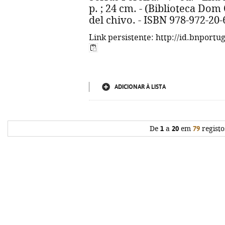
p. ; 24 cm. - (Biblioteca Dom Q
del chivo. - ISBN 978-972-20-
Link persistente: http://id.bnportu
ADICIONAR À LISTA
De
1
a
20
em
79
registo