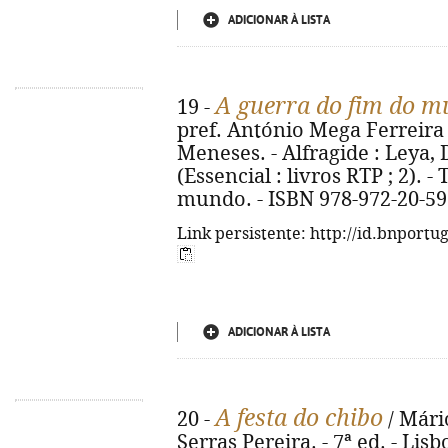
ADICIONAR À LISTA
A guerra do fim do 
19 -
pref. António Mega Ferreira ;
Meneses. - Alfragide : Leya, D.
(Essencial : livros RTP ; 2). - 
mundo. - ISBN 978-972-20-59
Link persistente: http://id.bnportu
ADICIONAR À LISTA
A festa do chibo
20 -
/ Mári
Serras Pereira. - 7ª ed. - Lis