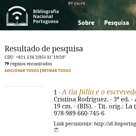
PT
EN
FR
Sobre
Pesquisa
Sobre a Bibliografia Nacional
Simples
Conhecimento, Informação...
Conhecimento, Informação...
Combinada
A
Resultado de pesquisa
Ciências sociais...
Ciências sociais...
CDU: =821.134.2(85)-31"19/20"
Arte, desporto...
Arte, desporto...
79
registos encontrados
ADICIONAR TODOS
|
RETIRAR TODOS
A tia Júlia e o escreved
1 -
Cristina Rodriguez. - 3ª ed. - A
19 cm. - (BIS). - Tít. orig.: La
978-989-660-745-6
Link persistente: http://id.bnportu