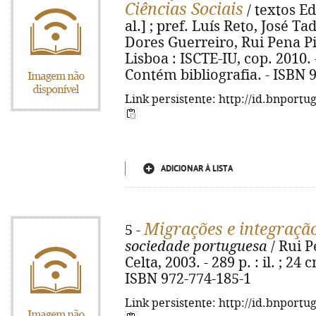
Ciências Sociais
/ textos Ed
al.] ; pref. Luís Reto, José T
Dores Guerreiro, Rui Pena Pire
Lisboa : ISCTE-IU, cop. 2010. - 
Contém bibliografia. - ISBN 
Link persistente: http://id.bnportu
ADICIONAR À LISTA
Migrações e integraçã
5 -
sociedade portuguesa
/ Rui Pe
Celta, 2003. - 289 p. : il. ; 24 
ISBN 972-774-185-1
Link persistente: http://id.bnportu