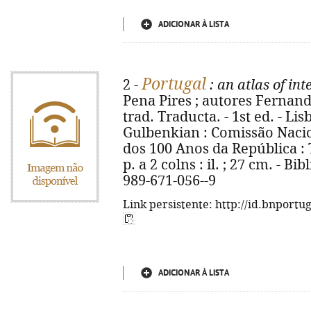
ADICIONAR À LISTA
Portugal
2 -
: an atlas of in
Pena Pires ; autores Fernando
trad. Traducta. - 1st ed. - L
Gulbenkian : Comissão Nac
dos 100 Anos da República : T
p. a 2 colns : il. ; 27 cm. - Bi
989-671-056--9
Link persistente: http://id.bnportu
ADICIONAR À LISTA