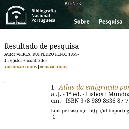
PT
EN
FR
Sobre
Pesquisa
Sobre a Bibliografia Nacional
Simples
Conhecimento, Informação...
Conhecimento, Informação...
Combinada
A
Resultado de pesquisa
Ciências sociais...
Ciências sociais...
Autor:=PIRES, RUI PEDRO PENA, 1955-
Arte, desporto...
Arte, desporto...
5
registos encontrados
ADICIONAR TODOS
|
RETIRAR TODOS
Atlas da emigração po
1 -
al.]. - 1ª ed. - Lisboa : Mundos 
cm. - ISBN 978-989-8536-87-7
Link persistente: http://id.bnportu