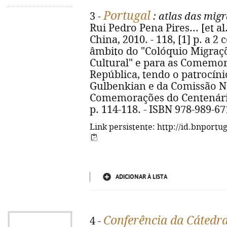
Portugal
3 -
: atlas das mig
Rui Pedro Pena Pires... [et al.]
China, 2010. - 118, [1] p. a 2 c
âmbito do "Colóquio Migraçõ
Cultural" e para as Comemo
República, tendo o patrocín
Gulbenkian e da Comissão N
Comemorações do Centenário 
p. 114-118. - ISBN 978-989-67
Link persistente: http://id.bnportu
ADICIONAR À LISTA
Conferência da Cátedr
4 -