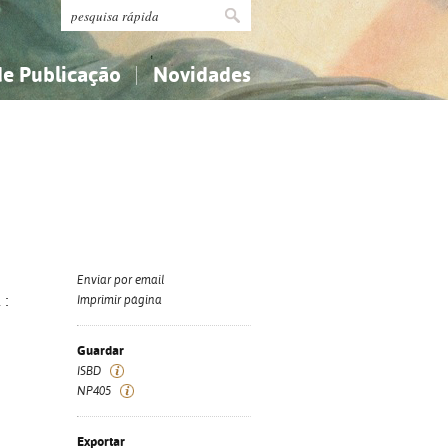
de Publicação
Novidades
s
Religião...
Religião...
Ciências aplicadas...
Ciências aplicadas...
História, geografia, biografias...
História, geografia, biografias...
Enviar por email
 :
Imprimir página
Guardar
ISBD
NP405
Exportar