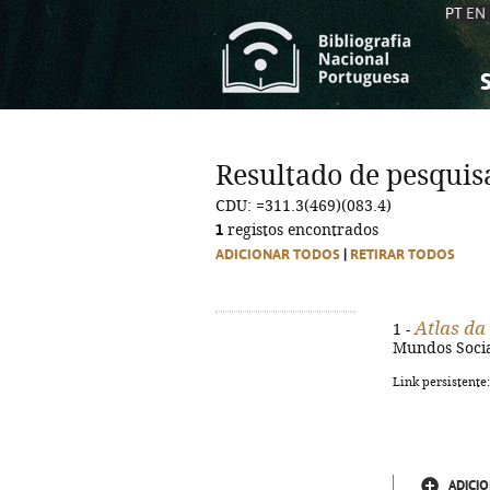
PT
EN
S
S
C
C
Resultado de pesquis
C
C
CDU: =311.3(469)(083.4)
A
A
1
registos encontrados
ADICIONAR TODOS
|
RETIRAR TODOS
Atlas da
1 -
Mundos Sociai
Link persistente
ADICIO