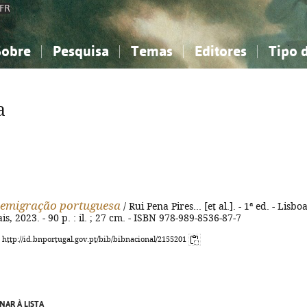
FR
Sobre
Pesquisa
Temas
Editores
Tipo 
obre a Bibliografia Nacional
imples
onhecimento, Informação...
onhecimento, Informação...
Combinada
A minha lista
Como utilizar
Filosofia, psicologia...
Filosofia, psicologia...
Perguntas frequente
a
iências sociais...
iências sociais...
Ciências exatas e naturais...
Ciências exatas e naturais...
rte, desporto...
rte, desporto...
Literatura, linguística...
Literatura, linguística...
 emigração portuguesa
/ Rui Pena Pires... [et al.]. - 1ª ed. - Lisboa
s, 2023. - 90 p. : il. ; 27 cm. - ISBN 978-989-8536-87-7
: http://id.bnportugal.gov.pt/bib/bibnacional/2155201
NAR À LISTA