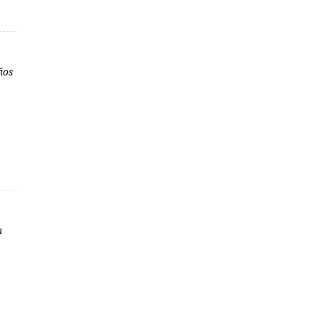
ios
a