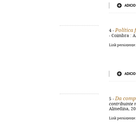
ADICIO
Política
4 -
- Coimbra : A
Link persistente
ADICIO
Da compe
5 -
contribuinte 
Almedina, 202
Link persistente