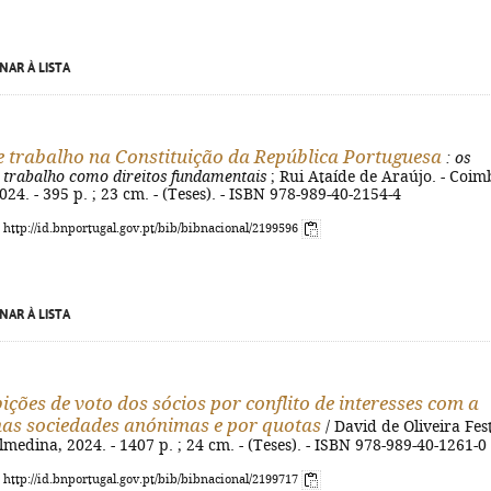
NAR À LISTA
 trabalho na Constituição da República Portuguesa
: os
 trabalho como direitos fundamentais
; Rui Ataíde de Araújo. - Coim
024. - 395 p. ; 23 cm. - (Teses). - ISBN 978-989-40-2154-4
: http://id.bnportugal.gov.pt/bib/bibnacional/2199596
NAR À LISTA
bições de voto dos sócios por conflito de interesses com a
nas sociedades anónimas e por quotas
/ David de Oliveira Fes
lmedina, 2024. - 1407 p. ; 24 cm. - (Teses). - ISBN 978-989-40-1261-0
: http://id.bnportugal.gov.pt/bib/bibnacional/2199717