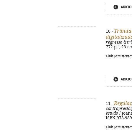
ADICIO
Tributa
10 -
digitalizad
regresso à tr
772 p. ; 23 c
Link persistente
ADICIO
Regulaç
11 -
contrapresta
estudo
/ Joana
ISBN 978-989
Link persistente