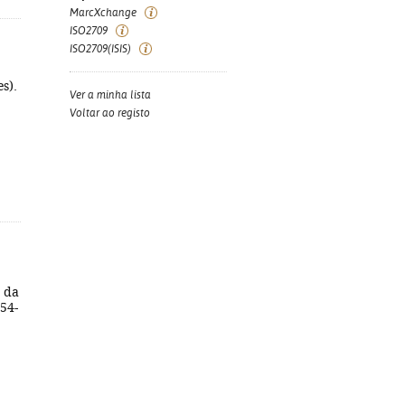
MarcXchange
ISO2709
ISO2709(ISIS)
s).
Ver a minha lista
Voltar ao registo
 da
854-