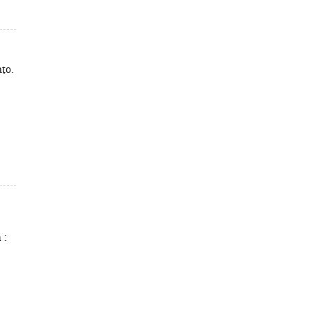
to.
 :