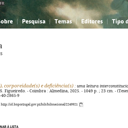
FR
Sobre
Pesquisa
Temas
Editores
Tipo 
obre a Bibliografia Nacional
imples
onhecimento, Informação...
onhecimento, Informação...
Combinada
A minha lista
Como utilizar
Filosofia, psicologia...
Filosofia, psicologia...
Perguntas frequente
a
iências sociais...
iências sociais...
Ciências exatas e naturais...
Ciências exatas e naturais...
ES
rte, desporto...
rte, desporto...
Literatura, linguística...
Literatura, linguística...
, corporeidade(s) e deficiência(s)
: uma leitura interconstituci
S. Figueiredo. - Coimbra : Almedina, 2025. - 1049 p. ; 23 cm. - (Teses)
-40-2865-9
: http://id.bnportugal.gov.pt/bib/bibnacional/2249921
NAR À LISTA