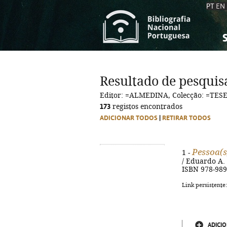
PT
EN
S
S
C
C
Resultado de pesquis
C
C
Editor: =ALMEDINA, Colecção: =TES
A
A
173
registos encontrados
ADICIONAR TODOS
|
RETIRAR TODOS
Pessoa(s)
1 -
/ Eduardo A. 
ISBN 978-989
Link persistente
ADICIO