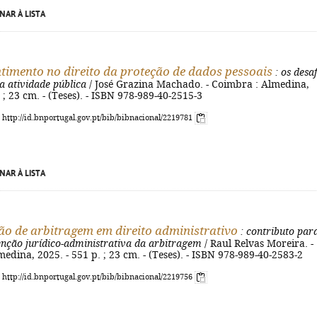
NAR À LISTA
timento no direito da proteção de dados pessoais
: os desaf
a atividade pública
/ José Grazina Machado. - Coimbra : Almedina,
 ; 23 cm. - (Teses). - ISBN 978-989-40-2515-3
: http://id.bnportugal.gov.pt/bib/bibnacional/2219781
NAR À LISTA
o de arbitragem em direito administrativo
: contributo par
ção jurídico-administrativa da arbitragem
/ Raul Relvas Moreira. -
edina, 2025. - 551 p. ; 23 cm. - (Teses). - ISBN 978-989-40-2583-2
: http://id.bnportugal.gov.pt/bib/bibnacional/2219756