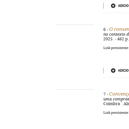
ADICIO
O consen
6 -
no contexto d
2025. - 462 p.
Link persistente
ADICIO
Convençã
7 -
uma compreen
Coimbra : Alm
Link persistente