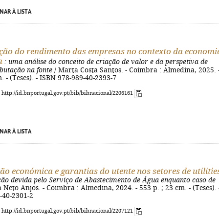
NAR À LISTA
ção do rendimento das empresas no contexto da economi
a
: uma análise do conceito de criação de valor e da perspetiva de
ibutação na fonte
/ Marta Costa Santos. - Coimbra : Almedina, 2025. 
m. - (Teses). - ISBN 978-989-40-2393-7
: http://id.bnportugal.gov.pt/bib/bibnacional/2206161
NAR À LISTA
ão económica e garantias do utente nos setores de utilitie
ção devida pelo Serviço de Abastecimento de Água enquanto caso de
 Neto Anjos. - Coimbra : Almedina, 2024. - 553 p. ; 23 cm. - (Teses). 
-40-2301-2
: http://id.bnportugal.gov.pt/bib/bibnacional/2207121