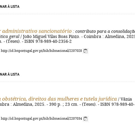
NAR À LISTA
 administrativo sancionatório
: contributo para a consolidaçã
tica geral
/ João Miguel Vilas Boas Pinto. - Coimbra : Almedina, 2025
m. - (Teses). - ISBN 978-989-40-2356-2
: http://id.bnportugal.gov.pt/bib/bibnacional/2207028
NAR À LISTA
 obstétrica, direitos das mulheres e tutela jurídica
/ Vânia
mbra : Almedina, 2025. - 390 p. ; 23 cm. - (Teses). - ISBN 978-989-40-
: http://id.bnportugal.gov.pt/bib/bibnacional/2207034