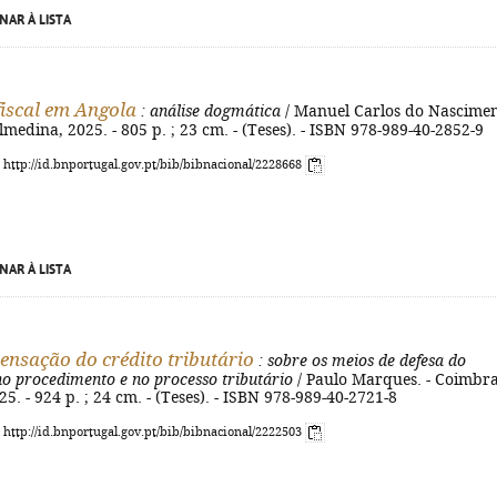
NAR À LISTA
 fiscal em Angola
: análise dogmática
/ Manuel Carlos do Nascimen
lmedina, 2025. - 805 p. ; 23 cm. - (Teses). - ISBN 978-989-40-2852-9
: http://id.bnportugal.gov.pt/bib/bibnacional/2228668
NAR À LISTA
nsação do crédito tributário
: sobre os meios de defesa do
no procedimento e no processo tributário
/ Paulo Marques. - Coimbra
5. - 924 p. ; 24 cm. - (Teses). - ISBN 978-989-40-2721-8
: http://id.bnportugal.gov.pt/bib/bibnacional/2222503