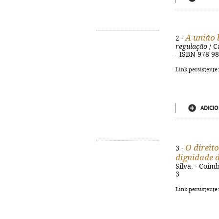
A união 
2 -
regulação
/ C
- ISBN 978-9
Link persistente
ADICIO
O direit
3 -
dignidade 
Silva. - Coim
3
Link persistente