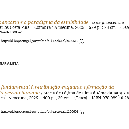
bancária e o paradigma da estabilidade
: crise financeira e
arlos Costa Pina. - Coimbra : Almedina, 2025. - 589 p. ; 23 cm. - (Tese
89-40-2880-2
: http://id.bnportugal.gov.pt/bib/bibnacional/2250518
NAR À LISTA
o fundamental à retribuição enquanto afirmação da
da pessoa humana
/ Maria de Fátima de Lima d'Almeida Baptista
bra : Almedina, 2025. - 400 p. ; 30 cm. - (Teses). - ISBN 978-989-40-2
: http://id.bnportugal.gov.pt/bib/bibnacional/2230601