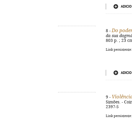
ADICIO
Do poder
8 -
da sua dogmá
803 p. ; 23 c
Link persistente
ADICIO
Violência
9 -
Simões. - Coi
2397-5
Link persistente