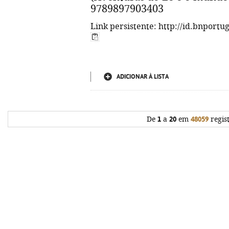
9789897903403
Link persistente: http://id.bnportu
ADICIONAR À LISTA
De
1
a
20
em
48059
regis