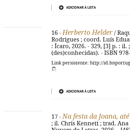
ADICIONAR À LISTA
Herberto Helder
16 -
/ Raqu
Rodrigues ; coord. Luís Eduar
: Ícaro, 2026. - 329, [3] p. : il.
(des)conhecidas). - ISBN 978
Link persistente: http://id.bnportu
ADICIONAR À LISTA
Na festa da Joana, at
17 -
; il. Chris Kennett ; trad. Ana