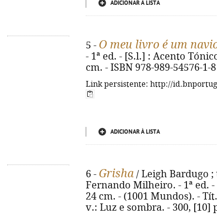
ADICIONAR À LISTA
O meu livro é um navi
5 -
- 1ª ed. - [S.l.] : Acento Tónico
cm. - ISBN 978-989-54576-1-8
Link persistente: http://id.bnportu
ADICIONAR À LISTA
Grisha
6 -
/ Leigh Bardugo ; 
Fernando Milheiro. - 1ª ed. - Al
24 cm. - (1001 Mundos). - Tít
v.: Luz e sombra. - 300, [10]