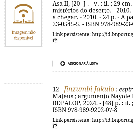
Asa II, [20--]-. - v. : il. ; 29 cm
mistérios do deserto. - 2010. 
a chegar. - 2010. - 24 p. - A p
23-0545-5. - ISBN 978-989-23
Link persistente: http://id.bnportu
ADICIONAR À LISTA
Jinzumbi Jakulo
12 -
: espír
Mateus ; argumento Nayole Mat
BDPALOP, 2024. - [48] p. : il.
ISBN 978-989-9202-07-8
Link persistente: http://id.bnportu