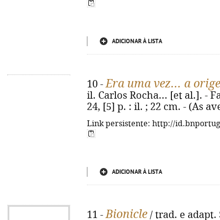
ADICIONAR À LISTA
Era uma vez... a orig
10 -
il. Carlos Rocha... [et al.]. -
24, [5] p. : il. ; 22 cm. - (As
Link persistente: http://id.bnportu
ADICIONAR À LISTA
Bionicle
11 -
/ trad. e adapt. 