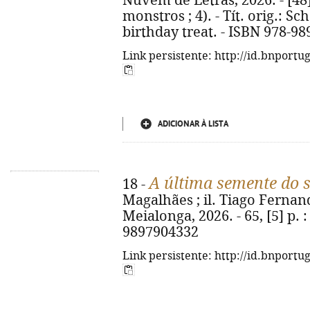
Nuvem de Letras, 2026. - [48] p
monstros ; 4). - Tít. orig.: S
birthday treat. - ISBN 978-98
Link persistente: http://id.bnportu
ADICIONAR À LISTA
A última semente do 
18 -
Magalhães ; il. Tiago Fernand
Meialonga, 2026. - 65, [5] p. : 
9897904332
Link persistente: http://id.bnportu