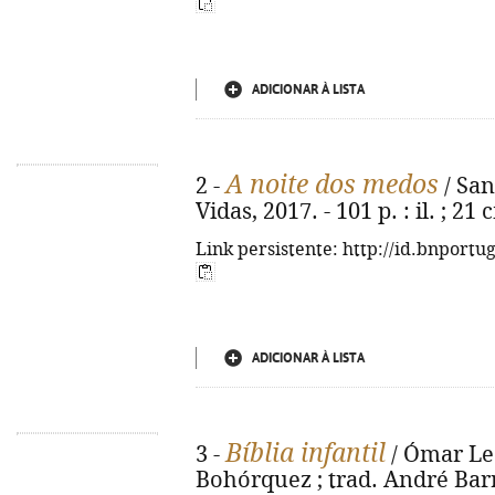
ADICIONAR À LISTA
A noite dos medos
2 -
/ Sant
Vidas, 2017. - 101 p. : il. ; 21
Link persistente: http://id.bnportu
ADICIONAR À LISTA
Bíblia infantil
3 -
/ Ómar Leó
Bohórquez ; trad. André Barre