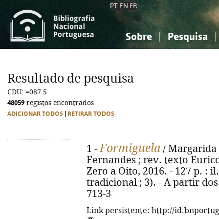
PT
EN
FR
Sobre
Pesquisa
Sobre a Bibliografia Nacional
Simples
Conhecimento, Informação...
Conhecimento, Informação...
Combinada
A
Resultado de pesquisa
Ciências sociais...
Ciências sociais...
CDU: =087.5
Arte, desporto...
Arte, desporto...
48059
registos encontrados
ADICIONAR TODOS
|
RETIRAR TODOS
Formiguela
1 -
/ Margarida F
Fernandes ; rev. texto Eurico
Zero a Oito, 2016. - 127 p. : i
tradicional ; 3). - A partir d
713-3
Link persistente: http://id.bnportu