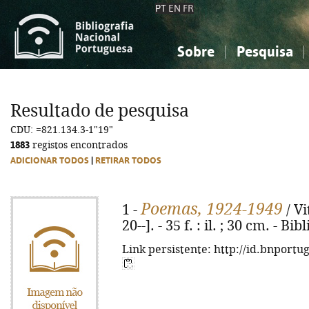
PT
EN
FR
Sobre
Pesquisa
Sobre a Bibliografia Nacional
Simples
Conhecimento, Informação...
Conhecimento, Informação...
Combinada
A
Resultado de pesquisa
Ciências sociais...
Ciências sociais...
CDU: =821.134.3-1"19"
Arte, desporto...
Arte, desporto...
1883
registos encontrados
ADICIONAR TODOS
|
RETIRAR TODOS
Poemas, 1924-1949
1 -
/ Vi
20--]. - 35 f. : il. ; 30 cm. - Bib
Link persistente: http://id.bnportu