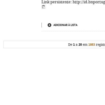
Link persistente: http://id.bnportu
ADICIONAR À LISTA
De
1
a
20
em
1883
regist