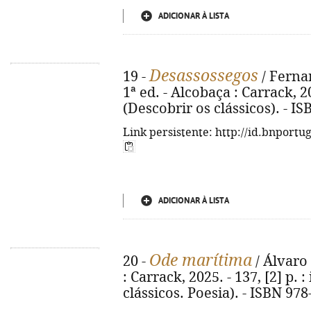
ADICIONAR À LISTA
Desassossegos
19 -
/ Fernan
1ª ed. - Alcobaça : Carrack, 202
(Descobrir os clássicos). - I
Link persistente: http://id.bnportu
ADICIONAR À LISTA
Ode marítima
20 -
/ Álvaro 
: Carrack, 2025. - 137, [2] p. :
clássicos. Poesia). - ISBN 97