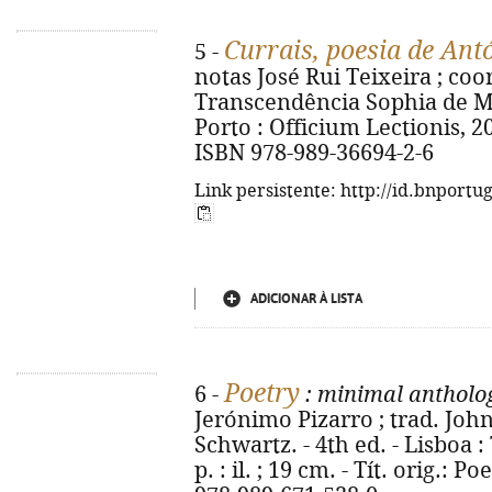
Currais, poesia de Ant
5 -
notas José Rui Teixeira ; coo
Transcendência Sophia de M
Porto : Officium Lectionis, 2026
ISBN 978-989-36694-2-6
Link persistente: http://id.bnportu
ADICIONAR À LISTA
Poetry
6 -
: minimal antholo
Jerónimo Pizarro ; trad. Joh
Schwartz. - 4th ed. - Lisboa : 
p. : il. ; 19 cm. - Tít. orig.: 