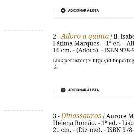
ADICIONAR À LISTA
Adoro a quinta
2 -
/ il. Isa
Fátima Marques. - 1ª ed. - Alfra
16 cm. - (Adoro). - ISBN 978-
Link persistente: http://id.bnportu
ADICIONAR À LISTA
Dinossauros
3 -
/ Aurore Mey
Helena Romão. - 1ª ed. - Lisboa
21 cm. - (Diz-me). - ISBN 978