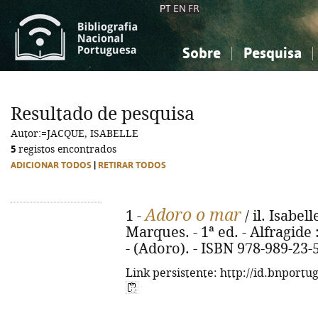
PT
EN
FR
Sobre
Pesquisa
Sobre a Bibliografia Nacional
Simples
Conhecimento, Informação...
Conhecimento, Informação...
Combinada
A
Resultado de pesquisa
Ciências sociais...
Ciências sociais...
Autor:=JACQUE, ISABELLE
Arte, desporto...
Arte, desporto...
5
registos encontrados
ADICIONAR TODOS
|
RETIRAR TODOS
Adoro o mar
1 -
/ il. Isabel
Marques. - 1ª ed. - Alfragide : 
- (Adoro). - ISBN 978-989-23-
Link persistente: http://id.bnportu