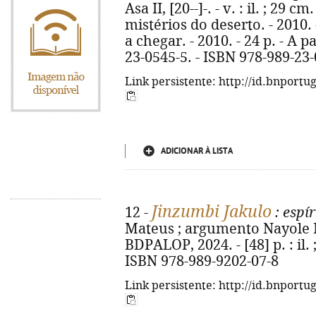
Asa II, [20--]-. - v. : il. ; 29 cm
mistérios do deserto. - 2010. 
a chegar. - 2010. - 24 p. - A p
23-0545-5. - ISBN 978-989-23
Link persistente: http://id.bnportu
ADICIONAR À LISTA
Jinzumbi Jakulo
12 -
: espír
Mateus ; argumento Nayole Mat
BDPALOP, 2024. - [48] p. : il.
ISBN 978-989-9202-07-8
Link persistente: http://id.bnportu