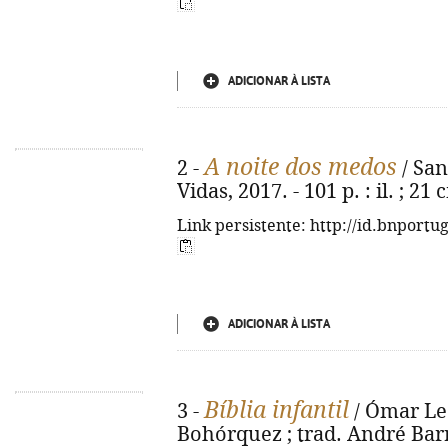
ADICIONAR À LISTA
A noite dos medos
2 -
/ Sant
Vidas, 2017. - 101 p. : il. ; 21
Link persistente: http://id.bnportu
ADICIONAR À LISTA
Bíblia infantil
3 -
/ Ómar Leó
Bohórquez ; trad. André Barre