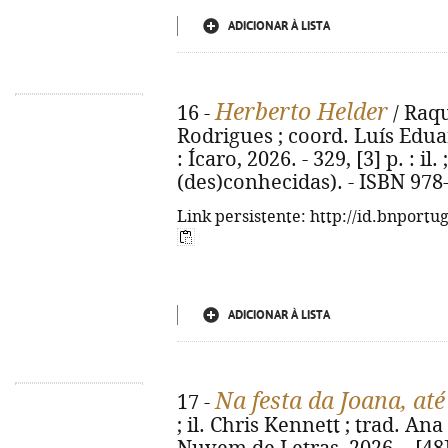
ADICIONAR À LISTA
Herberto Helder
16 -
/ Raqu
Rodrigues ; coord. Luís Eduar
: Ícaro, 2026. - 329, [3] p. : il.
(des)conhecidas). - ISBN 978
Link persistente: http://id.bnportu
ADICIONAR À LISTA
Na festa da Joana, at
17 -
; il. Chris Kennett ; trad. Ana