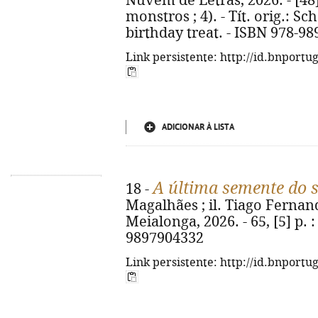
Nuvem de Letras, 2026. - [48] p
monstros ; 4). - Tít. orig.: S
birthday treat. - ISBN 978-98
Link persistente: http://id.bnportu
ADICIONAR À LISTA
A última semente do 
18 -
Magalhães ; il. Tiago Fernand
Meialonga, 2026. - 65, [5] p. : 
9897904332
Link persistente: http://id.bnportu