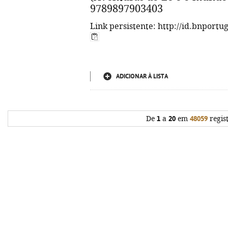
9789897903403
Link persistente: http://id.bnportu
ADICIONAR À LISTA
De
1
a
20
em
48059
regis