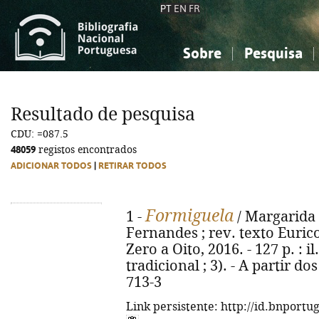
PT
EN
FR
Sobre
Pesquisa
Sobre a Bibliografia Nacional
Simples
Conhecimento, Informação...
Conhecimento, Informação...
Combinada
A
Resultado de pesquisa
Ciências sociais...
Ciências sociais...
CDU: =087.5
Arte, desporto...
Arte, desporto...
48059
registos encontrados
ADICIONAR TODOS
|
RETIRAR TODOS
Formiguela
1 -
/ Margarida F
Fernandes ; rev. texto Eurico
Zero a Oito, 2016. - 127 p. : i
tradicional ; 3). - A partir d
713-3
Link persistente: http://id.bnportu