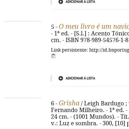
ADICIONAR À LISTA
O meu livro é um navi
5 -
- 1ª ed. - [S.l.] : Acento Tónico
cm. - ISBN 978-989-54576-1-8
Link persistente: http://id.bnportu
ADICIONAR À LISTA
Grisha
6 -
/ Leigh Bardugo ; 
Fernando Milheiro. - 1ª ed. - Al
24 cm. - (1001 Mundos). - Tít
v.: Luz e sombra. - 300, [10]