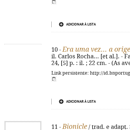
ADICIONAR À LISTA
Era uma vez... a orig
10 -
il. Carlos Rocha... [et al.]. -
24, [5] p. : il. ; 22 cm. - (As
Link persistente: http://id.bnportu
ADICIONAR À LISTA
Bionicle
11 -
/ trad. e adapt. 