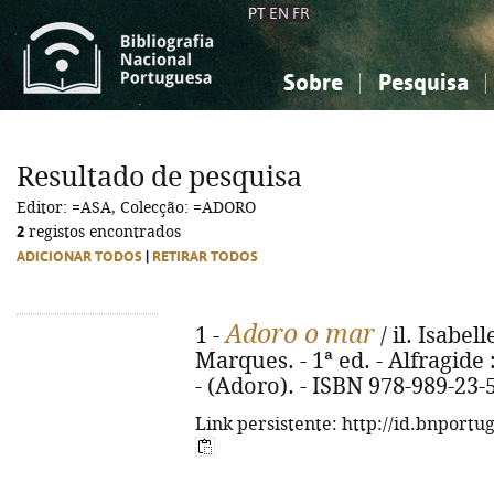
PT
EN
FR
Sobre
Pesquisa
Sobre a Bibliografia Nacional
Simples
Conhecimento, Informação...
Conhecimento, Informação...
Combinada
A
Resultado de pesquisa
Ciências sociais...
Ciências sociais...
Editor: =ASA, Colecção: =ADORO
Arte, desporto...
Arte, desporto...
2
registos encontrados
ADICIONAR TODOS
|
RETIRAR TODOS
Adoro o mar
1 -
/ il. Isabel
Marques. - 1ª ed. - Alfragide : 
- (Adoro). - ISBN 978-989-23-
Link persistente: http://id.bnportu