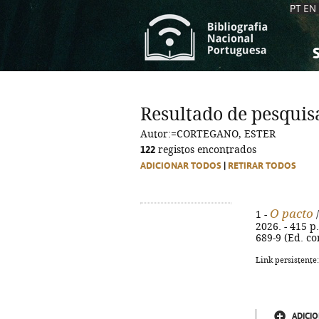
PT
EN
S
S
C
C
Resultado de pesquis
C
C
Autor:=CORTEGANO, ESTER
A
A
122
registos encontrados
ADICIONAR TODOS
|
RETIRAR TODOS
O pacto
1 -
/
2026. - 415 p.
689-9 (Ed. co
Link persistente
ADICIO