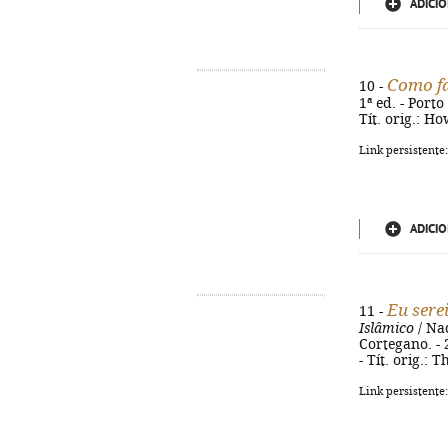
ADICIO
Como fa
10 -
1ª ed. - Porto
Tít. orig.: H
Link persistente
ADICIO
Eu sere
11 -
Islâmico
/ Nad
Cortegano. - 2
- Tít. orig.: 
Link persistente