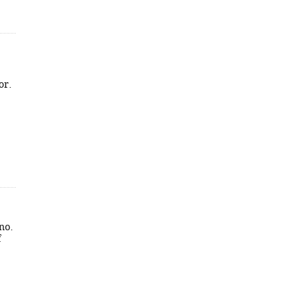
or.
no.
f