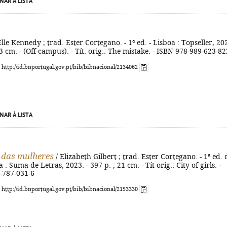
NAR À LISTA
Elle Kennedy ; trad. Ester Cortegano. - 1ª ed. - Lisboa : Topseller, 202
23 cm. - (Off-campus). - Tít. orig.: The mistake. - ISBN 978-989-623-82
: http://id.bnportugal.gov.pt/bib/bibnacional/2134062
NAR À LISTA
 das mulheres
/ Elizabeth Gilbert ; trad. Ester Cortegano. - 1ª ed. 
a : Suma de Letras, 2023. - 397 p. ; 21 cm. - Tít orig.: City of girls. -
-787-031-6
: http://id.bnportugal.gov.pt/bib/bibnacional/2153330