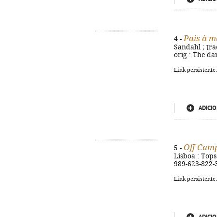
Pais à 
4 -
Sandahl ; trad
orig.: The da
Link persistente
ADICIO
Off-Cam
5 -
Lisboa : Topse
989-623-822-
Link persistente