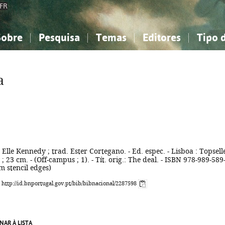
FR
Sobre
Pesquisa
Temas
Editores
Tipo 
obre a Bibliografia Nacional
imples
onhecimento, Informação...
onhecimento, Informação...
Combinada
A minha lista
Como utilizar
Filosofia, psicologia...
Filosofia, psicologia...
Perguntas frequente
a
iências sociais...
iências sociais...
Ciências exatas e naturais...
Ciências exatas e naturais...
rte, desporto...
rte, desporto...
Literatura, linguística...
Literatura, linguística...
 Elle Kennedy ; trad. Ester Cortegano. - Ed. espec. - Lisboa : Topsell
 ; 23 cm. - (Off-campus ; 1). - Tít. orig.: The deal. - ISBN 978-989-589
m stencil edges)
: http://id.bnportugal.gov.pt/bib/bibnacional/2287598
NAR À LISTA