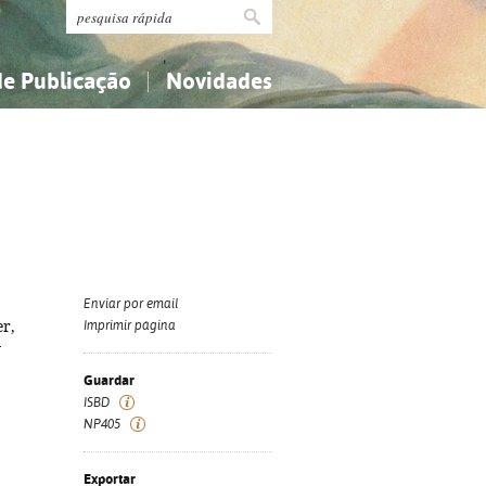
de Publicação
Novidades
s
Religião...
Religião...
Ciências aplicadas...
Ciências aplicadas...
História, geografia, biografias...
História, geografia, biografias...
Enviar por email
er,
Imprimir página
-
Guardar
ISBD
NP405
Exportar