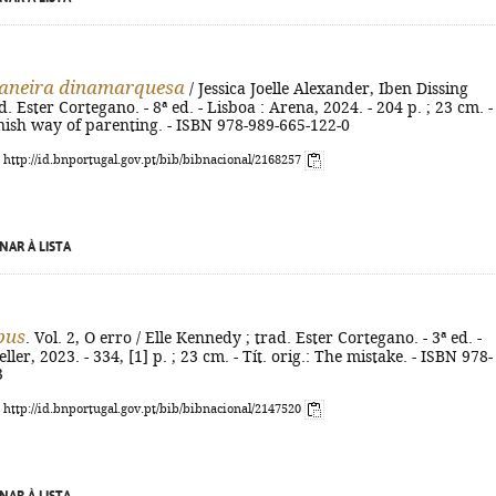
maneira dinamarquesa
/ Jessica Joelle Alexander, Iben Dissing
. Ester Cortegano. - 8ª ed. - Lisboa : Arena, 2024. - 204 p. ; 23 cm. - 
nish way of parenting. - ISBN 978-989-665-122-0
: http://id.bnportugal.gov.pt/bib/bibnacional/2168257
NAR À LISTA
pus
. Vol. 2, O erro / Elle Kennedy ; trad. Ester Cortegano. - 3ª ed. -
ller, 2023. - 334, [1] p. ; 23 cm. - Tít. orig.: The mistake. - ISBN 978-
3
: http://id.bnportugal.gov.pt/bib/bibnacional/2147520