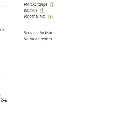
MarcXchange
ISO2709
ISO2709(ISIS)
ke.
Ver a minha lista
Voltar ao registo
a
52-4