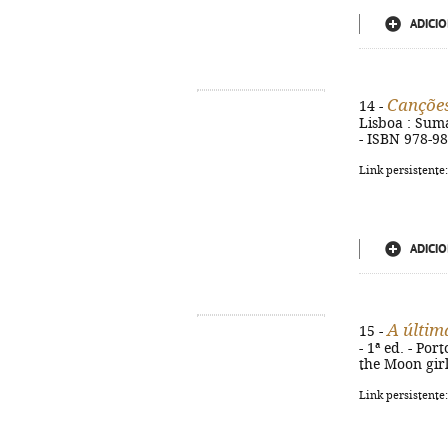
ADICIO
Cançõe
14 -
Lisboa : Suma 
- ISBN 978-9
Link persistente
ADICIO
A últim
15 -
- 1ª ed. - Por
the Moon girl
Link persistente