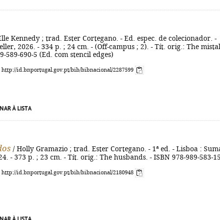
Elle Kennedy ; trad. Ester Cortegano. - Ed. espec. de colecionador. -
ller, 2026. - 334 p. ; 24 cm. - (Off-campus ; 2). - Tít. orig.: The mista
9-589-690-5 (Ed. com stencil edges)
: http://id.bnportugal.gov.pt/bib/bibnacional/2287599
NAR À LISTA
dos
/ Holly Gramazio ; trad. Ester Cortegano. - 1ª ed. - Lisboa : Sum
24. - 373 p. ; 23 cm. - Tít. orig.: The husbands. - ISBN 978-989-583-1
: http://id.bnportugal.gov.pt/bib/bibnacional/2180948
NAR À LISTA