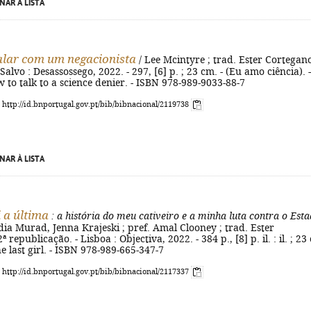
NAR À LISTA
lar com um negacionista
/ Lee Mcintyre ; trad. Ester Cortegano
 Salvo : Desassossego, 2022. - 297, [6] p. ; 23 cm. - (Eu amo ciência). -
ow to talk to a science denier. - ISBN 978-989-9033-88-7
: http://id.bnportugal.gov.pt/bib/bibnacional/2119738
NAR À LISTA
i a última
: a história do meu cativeiro e a minha luta contra o Est
ia Murad, Jenna Krajeski ; pref. Amal Clooney ; trad. Ester
ª republicação. - Lisboa : Objectiva, 2022. - 384 p., [8] p. il. : il. ; 23
The last girl. - ISBN 978-989-665-347-7
: http://id.bnportugal.gov.pt/bib/bibnacional/2117337