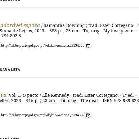
NAR À LISTA
adorável esposa
/ Samantha Downing ; trad. Ester Cortegano. - 
 Suma de Letras, 2023. - 388 p. ; 23 cm. - Tít. orig.: My lovely wife. -
-784-802-5
: http://id.bnportugal.gov.pt/bib/bibnacional/2134535
NAR À LISTA
pus
. Vol. 1, O pacto / Elle Kennedy ; trad. Ester Cortegano. - 1ª ed. -
ller, 2023. - 415 p. ; 23 cm. - Tít. orig.: The deal. - ISBN 978-989-623
: http://id.bnportugal.gov.pt/bib/bibnacional/2134302