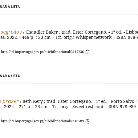
NAR À LISTA
 segredos
/ Chandler Baker ; trad. Ester Cortegano. - 1ª ed. - Lisbo
s, 2022. - 446 p. ; 23 cm. - Tít. orig.: Whisper network. - ISBN 978-
: http://id.bnportugal.gov.pt/bib/bibnacional/2117236
NAR À LISTA
e prazer
/ Beth Kery ; trad. Ester Cortegano. - 1ª ed. - Porto Salvo :
 2022. - 271 p. ; 23 cm. - Tít. orig.: Sweet restraint. - ISBN 978-989-
: http://id.bnportugal.gov.pt/bib/bibnacional/2110589