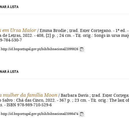
NAR À LISTA
s em Ursa Maior
/ Emma Brodie ; trad. Ester Cortegano. - 1ª ed. -
de Letras, 2022. - 408, [2] p. ; 24 cm. - Tit. orig.: Songs in ursa maj
89-784-530-7
: http://id.bnportugal.gov.pt/bib/bibnacional/2099826
NAR À LISTA
a mulher da família Moon
/ Barbara Davis ; trad. Ester Cortega
to Salvo : Chá das Cinco, 2022. - 367 p. ; 23 cm. - Tít. orig.: The last o
s. - ISBN 978-989-710-529-6
: http://id.bnportugal.gov.pt/bib/bibnacional/2098474