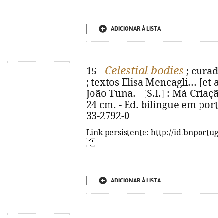
ADICIONAR À LISTA
Celestial bodies
15 -
; curad
; textos Elisa Mencagli... [et a
João Tuna. - [S.l.] : Má-Criação,
24 cm. - Ed. bilingue em port
33-2792-0
Link persistente: http://id.bnportu
ADICIONAR À LISTA