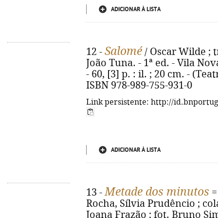
ADICIONAR À LISTA
Salomé
12 -
/ Oscar Wilde ; t
João Tuna. - 1ª ed. - Vila N
- 60, [3] p. : il. ; 20 cm. - (Te
ISBN 978-989-755-931-0
Link persistente: http://id.bnportu
ADICIONAR À LISTA
Metade dos minutos
13 -
Rocha, Sílvia Prudêncio ; col
Joana Frazão ; fot. Bruno Si