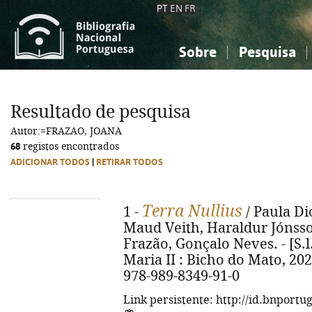
PT
EN
FR
Sobre
Pesquisa
Sobre a Bibliografia Nacional
Simples
Conhecimento, Informação...
Conhecimento, Informação...
Combinada
A
Resultado de pesquisa
Ciências sociais...
Ciências sociais...
Autor:=FRAZAO, JOANA
Arte, desporto...
Arte, desporto...
68
registos encontrados
ADICIONAR TODOS
|
RETIRAR TODOS
Terra Nullius
1 -
/ Paula Dio
Maud Veith, Haraldur Jónsso
Frazão, Gonçalo Neves. - [S.l
Maria II : Bicho do Mato, 2026.
978-989-8349-91-0
Link persistente: http://id.bnportu