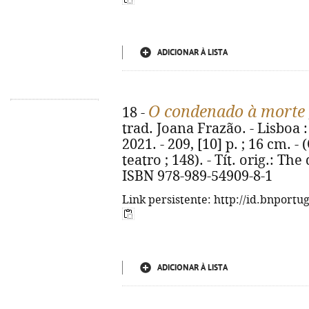
ADICIONAR À LISTA
O condenado à morte
18 -
trad. Joana Frazão. - Lisboa :
2021. - 209, [10] p. ; 16 cm. -
teatro ; 148). - Tít. orig.: Th
ISBN 978-989-54909-8-1
Link persistente: http://id.bnportu
ADICIONAR À LISTA