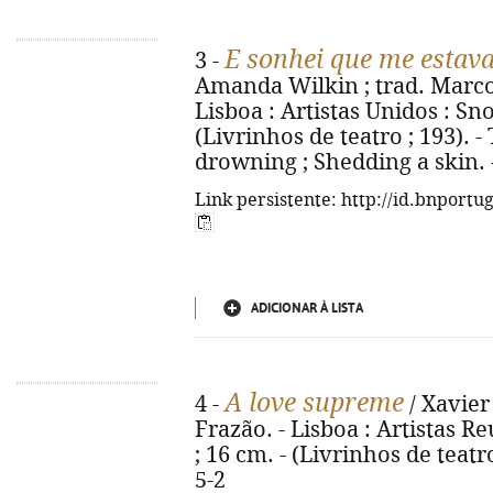
E sonhei que me estava
3 -
Amanda Wilkin ; trad. Marc
Lisboa : Artistas Unidos : Snob
(Livrinhos de teatro ; 193). -
drowning ; Shedding a skin. 
Link persistente: http://id.bnportu
ADICIONAR À LISTA
A love supreme
4 -
/ Xavier
Frazão. - Lisboa : Artistas Re
; 16 cm. - (Livrinhos de teatr
5-2