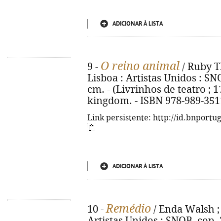
ADICIONAR À LISTA
O reino animal
9 -
/ Ruby T
Lisboa : Artistas Unidos : SNOB
cm. - (Livrinhos de teatro ; 17
kingdom. - ISBN 978-989-351
Link persistente: http://id.bnportu
ADICIONAR À LISTA
Remédio
10 -
/ Enda Walsh ; 
Artistas Unidos : SNOB, cop. 20