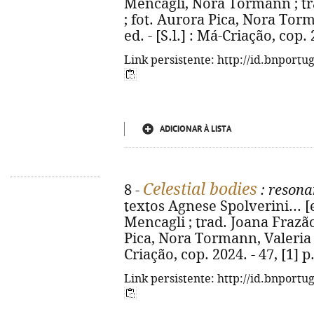
Mencagli, Nora Tormann ; tra
; fot. Aurora Pica, Nora Tor
ed. - [S.l.] : Má-Criação, cop. 2
Link persistente: http://id.bnportu
ADICIONAR À LISTA
Celestial bodies
8 -
: resona
textos Agnese Spolverini... [e
Mencagli ; trad. Joana Frazão,
Pica, Nora Tormann, Valeria To
Criação, cop. 2024. - 47, [1] p. 
Link persistente: http://id.bnportu