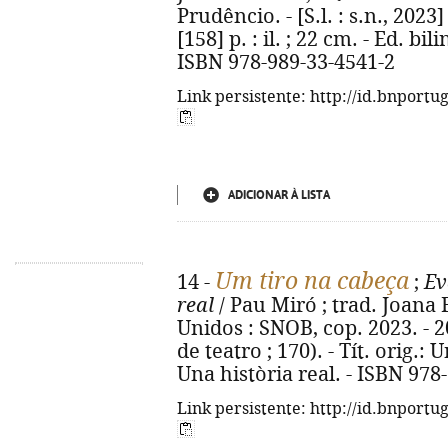
Prudêncio. - [S.l. : s.n., 202
[158] p. : il. ; 22 cm. - Ed. b
ISBN 978-989-33-4541-2
Link persistente: http://id.bnportu
ADICIONAR À LISTA
Um tiro na cabeça
14 -
;
Ev
real
/ Pau Miró ; trad. Joana F
Unidos : SNOB, cop. 2023. - 20
de teatro ; 170). - Tít. orig.: 
Una història real. - ISBN 978
Link persistente: http://id.bnportu