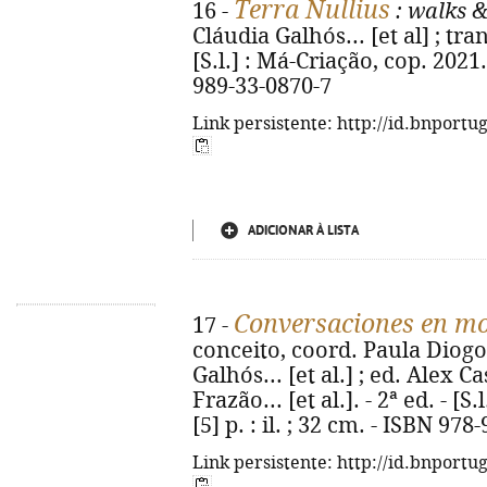
Terra Nullius
16 -
: walks &
Cláudia Galhós... [et al] ; tran
[S.l.] : Má-Criação, cop. 2021. 
989-33-0870-7
Link persistente: http://id.bnportu
ADICIONAR À LISTA
Conversaciones en m
17 -
conceito, coord. Paula Diogo
Galhós... [et al.] ; ed. Alex C
Frazão... [et al.]. - 2ª ed. - [S
[5] p. : il. ; 32 cm. - ISBN 97
Link persistente: http://id.bnportu