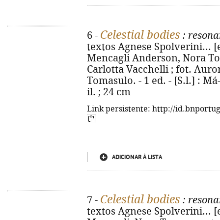
Celestial bodies
6 -
: resona
textos Agnese Spolverini... [e
Mencagli Anderson, Nora Tor
Carlotta Vacchelli ; fot. Aur
Tomasulo. - 1 ed. - [S.l.] : Má-
il. ; 24 cm
Link persistente: http://id.bnportu
ADICIONAR À LISTA
Celestial bodies
7 -
: resona
textos Agnese Spolverini... [e