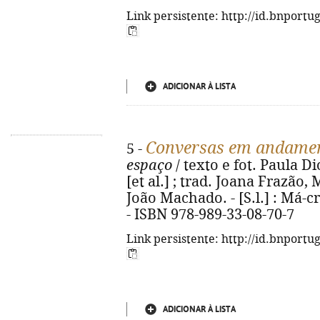
Link persistente: http://id.bnportu
ADICIONAR À LISTA
Conversas em andame
5 -
espaço
/ texto e fot. Paula Di
[et al.] ; trad. Joana Frazão
João Machado. - [S.l.] : Má-cri
- ISBN 978-989-33-08-70-7
Link persistente: http://id.bnportu
ADICIONAR À LISTA