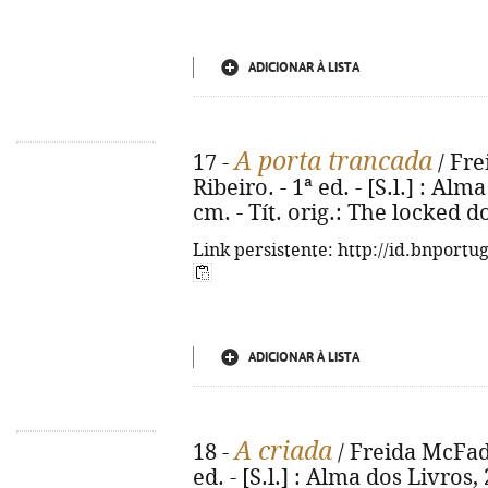
ADICIONAR À LISTA
A porta trancada
17 -
/ Fre
Ribeiro. - 1ª ed. - [S.l.] : Alm
cm. - Tít. orig.: The locked 
Link persistente: http://id.bnportu
ADICIONAR À LISTA
A criada
18 -
/ Freida McFadd
ed. - [S.l.] : Alma dos Livros, 