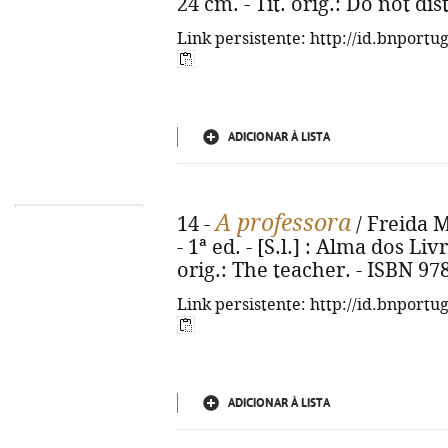
24 cm. - Tít. orig.: Do not di
Link persistente: http://id.bnportu
ADICIONAR À LISTA
A professora
14 -
/ Freida M
- 1ª ed. - [S.l.] : Alma dos Livr
orig.: The teacher. - ISBN 97
Link persistente: http://id.bnportu
ADICIONAR À LISTA