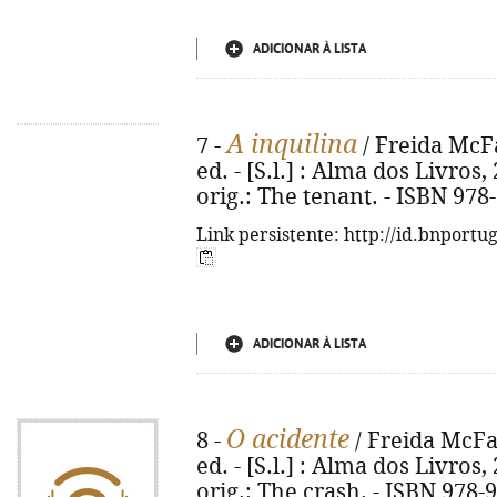
ADICIONAR À LISTA
A inquilina
7 -
/ Freida McFa
ed. - [S.l.] : Alma dos Livros, 2
orig.: The tenant. - ISBN 978
Link persistente: http://id.bnportu
ADICIONAR À LISTA
O acidente
8 -
/ Freida McFad
ed. - [S.l.] : Alma dos Livros, 
orig.: The crash. - ISBN 978-