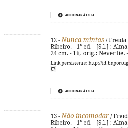
ADICIONAR À LISTA
Nunca mintas
12 -
/ Freida
Ribeiro. - 1ª ed. - [S.l.] : Alma
24 cm. - Tít. orig.: Never lie
Link persistente: http://id.bnportu
ADICIONAR À LISTA
Não incomodar
13 -
/ Freid
Ribeiro. - 1ª ed. - [S.l.] : Alma