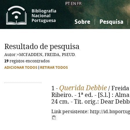
PT
EN
FR
Sobre
Pesquisa
Sobre a Bibliografia Nacional
Simples
Conhecimento, Informação...
Conhecimento, Informação...
Combinada
A
Resultado de pesquisa
Ciências sociais...
Ciências sociais...
Autor:=MCFADDEN, FREIDA, PSEUD.
Arte, desporto...
Arte, desporto...
19
registos encontrados
ADICIONAR TODOS
|
RETIRAR TODOS
Querida Debbie
1 -
/ Freida
Ribeiro. - 1ª ed. - [S.l.] : Alma
24 cm. - Tít. orig.: Dear Deb
Link persistente: http://id.bnportu