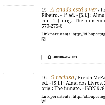
A criada está a ver
15 -
/ F
Ribeiro. - 1ª ed. - [S.l.] : Alm
cm. - Tít. orig.: The housema
570-275-6
Link persistente: http://id.bnportu
ADICIONAR À LISTA
O recluso
16 -
/ Freida McFad
ed. - [S.l.] : Alma dos Livros, 2
orig.: The inmate. - ISBN 97
Link persistente: http://id.bnportu