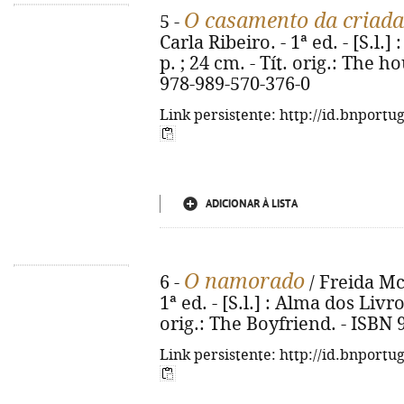
O casamento da criada
5 -
Carla Ribeiro. - 1ª ed. - [S.l.]
p. ; 24 cm. - Tít. orig.: The
978-989-570-376-0
Link persistente: http://id.bnportu
ADICIONAR À LISTA
O namorado
6 -
/ Freida Mc
1ª ed. - [S.l.] : Alma dos Livro
orig.: The Boyfriend. - ISBN
Link persistente: http://id.bnportu