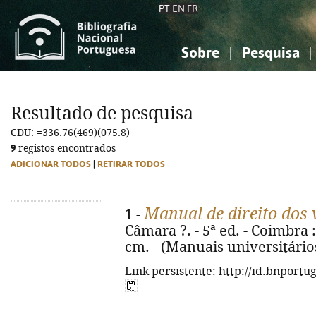
PT
EN
FR
Sobre
Pesquisa
Sobre a Bibliografia Nacional
Simples
Conhecimento, Informação...
Conhecimento, Informação...
Combinada
A
Resultado de pesquisa
Ciências sociais...
Ciências sociais...
CDU: =336.76(469)(075.8)
Arte, desporto...
Arte, desporto...
9
registos encontrados
ADICIONAR TODOS
|
RETIRAR TODOS
Manual de direito dos 
1 -
Câmara ?. - 5ª ed. - Coimbra :
cm. - (Manuais universitário
Link persistente: http://id.bnportu